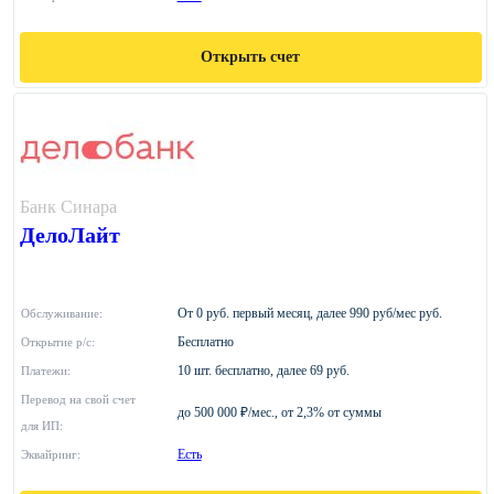
Открыть счет
Банк Синара
ДелоЛайт
От 0 руб. первый месяц, далее 990 руб/мес руб.
Обслуживание:
Бесплатно
Открытие р/с:
10 шт. бесплатно, далее 69 руб.
Платежи:
Перевод на свой счет
до 500 000 ₽/мес., от 2,3% от суммы
для ИП:
Есть
Эквайринг: