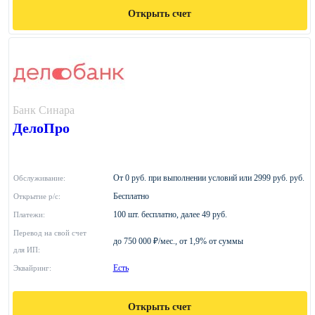
Открыть счет
Банк Синара
ДелоПро
От 0 руб. при выполнении условий или 2999 руб. руб.
Обслуживание:
Бесплатно
Открытие р/с:
100 шт. бесплатно, далее 49 руб.
Платежи:
Перевод на свой счет
до 750 000 ₽/мес., от 1,9% от суммы
для ИП:
Есть
Эквайринг:
Открыть счет