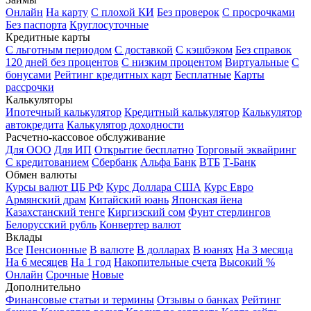
Онлайн
На карту
С плохой КИ
Без проверок
С просрочками
Без паспорта
Круглосуточные
Кредитные карты
С льготным периодом
С доставкой
С кэшбэком
Без справок
120 дней без процентов
С низким процентом
Виртуальные
С
бонусами
Рейтинг кредитных карт
Бесплатные
Карты
рассрочки
Калькуляторы
Ипотечный калькулятор
Кредитный калькулятор
Калькулятор
автокредита
Калькулятор доходности
Расчетно-кассовое обслуживание
Для ООО
Для ИП
Открытие бесплатно
Торговый эквайринг
С кредитованием
Сбербанк
Альфа Банк
ВТБ
Т-Банк
Обмен валюты
Курсы валют ЦБ РФ
Курс Доллара США
Курс Евро
Армянский драм
Китайский юань
Японская йена
Казахстанский тенге
Киргизский сом
Фунт стерлингов
Белорусский рубль
Конвертер валют
Вклады
Все
Пенсионные
В валюте
В долларах
В юанях
На 3 месяца
На 6 месяцев
На 1 год
Накопительные счета
Высокий %
Онлайн
Срочные
Новые
Дополнительно
Финансовые статьи и термины
Отзывы о банках
Рейтинг