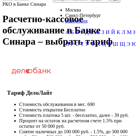
РКО в Банке Синара
Москва
Санкт-Петербург
Расчетно-кассовое
вся Россия
обслуживание в Банке
А
Б
В
Г
Д
Е
Ж
З
И
Й
К
Л
М
Синара – выбрать тариф
П
Р
С
Т
У
Ф
Х
Ц
Ч
Ш
Щ
Э
Тариф ДелоЛайт
Стоимость обслуживания в мес.
690
Стоимость открытия
Бесплатно
Стоимость платежа
5 шт. - бесплатно, далее - 39 руб.
Процент на остаток на расчетном счете
1.5% при
остатке от 50 000 руб.
Снятие наличных
до 100 000 руб. - 1.5%, до 300 000