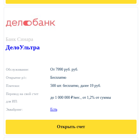
Банк Синара
ДелоУльтра
От 7990 руб. руб.
Обслуживание:
Бесплатно
Открытие р/с:
500 шт. бесплатно, далее 19 руб.
Платежи:
Перевод на свой счет
до 1 000 000 ₽/мес., от 1,2% от суммы
для ИП:
Есть
Эквайринг:
Открыть счет