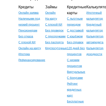
Кредиты
Займы
Кредитные
Калькулят
карты
Онлайн заявка
Онлайн
Ипотечный
Наличными под
На карту
С льготным
калькулятор
низкий процент
С плохой КИ
периодом
Кредитный
Пенсионерам
Без проверок
С доставкой
калькулятор
Без отказа
С просрочками
С кэшбэком
Калькулятор
С плохой КИ
Без паспорта
Без справок
автокредита
Онлайн на карту
Круглосуточные
120 дней без
Калькулятор
Ипотека
процентов
доходности
Рефинансирование
С низким
процентом
Виртуальные
С бонусами
Рейтинг
кредитных
карт
Бесплатные