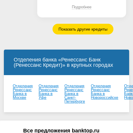
Подробнее
Показать другие кредиты
Отделения банка «Ренессанс Банк
(Ренессанс Кредит)» в крупных городах
Отделения
Отделения
Отделения
Отделения
Отд
Ренессанс
Ренессанс
Ренессанс
Ренессанс
Рене
Банка в
Банка в
Банка в
Банка в
Банк
Москве
Уфе
Санкт-
Новороссийске
Ново
Петербурге
Все предложения banktop.ru