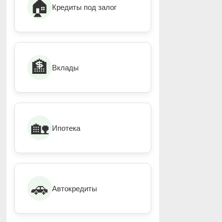
🏠
Кредиты под залог
🏦
Вклады
🏡
Ипотека
🚗
Автокредиты