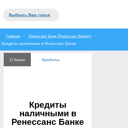
Закрыть
Москва
Выбрать Ваш город
Санкт-Петербург
вся Россия
А
Б
В
Г
Д
Е
Ж
З
И
Й
К
Л
М
Н
О
П
Р
С
Т
У
Ф
Х
Ц
Ч
Ш
Щ
Э
Ю
Я
Главная
Ренессанс Банк (Ренессанс Кредит)
Кредиты наличными в Ренессанс Банке
О банке
Кредиты
Вклады
Отделения
Банкоматы
Отзывы
Кредиты
наличными в
Ренессанс Банке