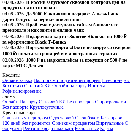
04.08.2026
В России запускают сквозной контроль цен на
продукты: что это значит
04.08.2026
До 5000 ₽ акциями в подарок: Альфа-Банк
дарит бонусы за первые инвестиции
04.08.2026
Проблема с доступом к сайтам банков: что
произошло и как зайти в онлайн-банк
03.08.2026
Подарочная карта «Золотое Яблоко» на 1000 ₽
за оформление Black Т-Банка
02.08.2026
Виртуальная карта «Плати по миру» со скидкой
1000 ₽: оплата за границей и в иностранных сервисах
02.08.2026
1000 ₽ на маркетплейсы за покупки от 500 ₽ по
карте МТС Деньги
Кредиты
Онлайн заявка
Наличными под низкий процент
Пенсионерам
Без отказа
С плохой КИ
Онлайн на карту
Ипотека
Рефинансирование
Займы
Онлайн
На карту
С плохой КИ
Без проверок
С просрочками
Без паспорта
Круглосуточные
Кредитные карты
С льготным периодом
С доставкой
С кэшбэком
Без справок
120 дней без процентов
С низким процентом
Виртуальные
С
бонусами
Рейтинг кредитных карт
Бесплатные
Карты