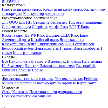
рассрочки
Калькуляторы
Ипотечный калькулятор
Кредитный калькулятор
Калькулятор
автокредита
Калькулятор доходности
Расчетно-кассовое обслуживание
Для ООО
Для ИП
Открытие бесплатно
Торговый эквайринг
С кредитованием
Сбербанк
Альфа Банк
ВТБ
Т-Банк
Обмен валюты
Курсы валют ЦБ РФ
Курс Доллара США
Курс Евро
Армянский драм
Китайский юань
Японская йена
Казахстанский тенге
Киргизский сом
Фунт стерлингов
Белорусский рубль
Цена золота за 1 грамм
Цена серебра за 1
грамм
Конвертер валют
Вклады
Все
Пенсионные
В валюте
В долларах
В юанях
На 3 месяца
На 6 месяцев
На 1 год
Накопительные счета
Высокий %
Онлайн
Срочные
Новые
Дополнительно
Финансовые статьи и термины
Отзывы о банках
Рейтинг
банков
Конвертер валют
Кредит по зарплате
Карта сайта
О проекте
О нас
Контакты
Политика конфиденциальности
Пользовательское соглашение