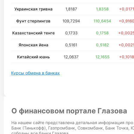
Украинская гривна
1,8187
1,8358
+0,017
Фунт стерлингов
109,7294
110,6454
+0,916
Казахстанский тенге
0,1733
0,1758
+0,002
Японская йена
0,5161
0,5182
+0,002
Китайский юань
12,0637
12,1655
+0,101
Курсы обмена в банках
О финансовом портале Глазова
На нашем сайте представлена детальная информация про у
Банк (Тинькофф), Газпромбанк, Совкомбанк, Банк Точка, 
собраны все банки Глазова.