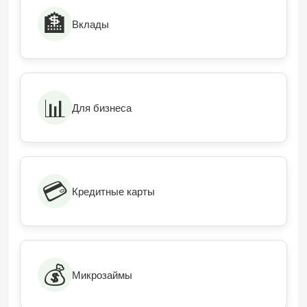
🏦
Вклады
📊
Для бизнеса
💳
Кредитные карты
💰
Микрозаймы