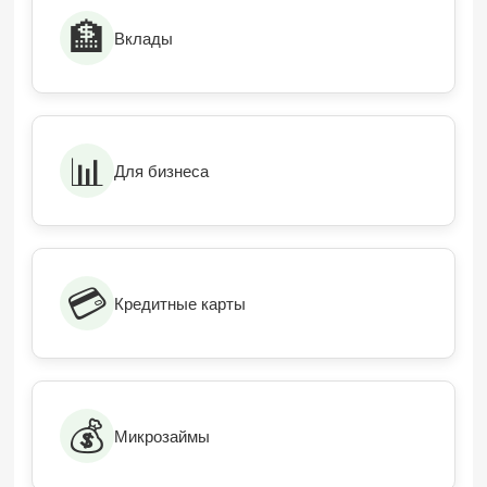
🏦
Вклады
📊
Для бизнеса
💳
Кредитные карты
💰
Микрозаймы