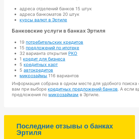
адреса отделений банков 15 штук
адреса банкоматов 20 штук
курсы валют в Эртиле
Банковские услуги в банках Эртиля
19
потребительских кредитов
15
предложений по ипотеке
32 варианта открытия
РКО
1
кредит для бизнеса
5
кредитных карт
5
автокредитов
микрозаймы
116 вариантов
Информация собрана в одном месте для удобного поиска 
вам при выборе
кредитных предложений банков
. А если 
предложения по
микрозаймам
в Эртиле.
Последние отзывы о банках
Эртиля