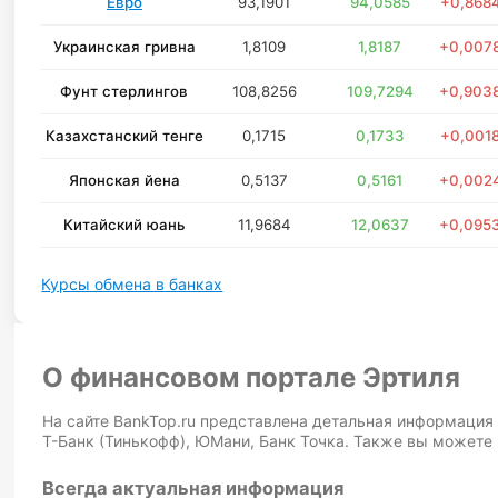
Евро
93,1901
94,0585
+0,868
Украинская гривна
1,8109
1,8187
+0,007
Фунт стерлингов
108,8256
109,7294
+0,903
Казахстанский тенге
0,1715
0,1733
+0,001
Японская йена
0,5137
0,5161
+0,002
Китайский юань
11,9684
12,0637
+0,095
Курсы обмена в банках
О финансовом портале Эртиля
На сайте BankTop.ru представлена детальная информация 
Т-Банк (Тинькофф), ЮМани, Банк Точка. Также вы можете 
Всегда актуальная информация