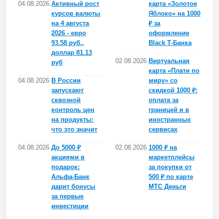
04.08.2026
Активный рост
карта «Золотое
курсов валюты
Яблоко» на 1000
на 4 августа
₽ за
2026 - евро
оформление
93.58 руб.,
Black Т-Банка
доллар 81.13
02.08.2026
Виртуальная
руб
карта «Плати по
04.08.2026
В России
миру» со
запускают
скидкой 1000 ₽:
сквозной
оплата за
контроль цен
границей и в
на продукты:
иностранных
что это значит
сервисах
04.08.2026
До 5000 ₽
02.08.2026
1000 ₽ на
акциями в
маркетплейсы
подарок:
за покупки от
Альфа-Банк
500 ₽ по карте
дарит бонусы
МТС Деньги
за первые
инвестиции