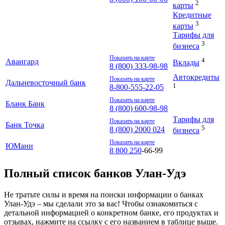
2
карты
Кредитные
3
карты
Тарифы для
3
бизнеса
Показать на карте
4
Авангард
Вклады
8 (800) 333-98-98
Автокредиты
Показать на карте
Дальневосточный банк
1
8-800-555-22-05
Показать на карте
Бланк Банк
8 (800) 600-98-98
Тарифы для
Показать на карте
Банк Точка
5
8 (800) 2000 024
бизнеса
Показать на карте
ЮМани
8 800 250
‑66‑99
Полный список банков Улан-Удэ
Не тратьте силы и время на поиски информации о банках
Улан-Удэ – мы сделали это за вас! Чтобы ознакомиться с
детальной информацией о конкретном банке, его продуктах и
отзывах, нажмите на ссылку с его названием в таблице выше.