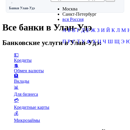
Банки Улан-Удэ
Москва
Санкт-Петербург
вся Россия
Все банки в Улан-Удэ
А
Б
В
Г
Д
Е
Ж
З
И
Й
К
Л
М
П
Р
С
Т
У
Ф
Х
Ц
Ч
Ш
Щ
Э
Банковские услуги в Улан-Удэ:
💵
Кредиты
💲
Обмен валюты
🏦
Вклады
📊
Для бизнеса
💳
Кредитные карты
💰
Микрозаймы