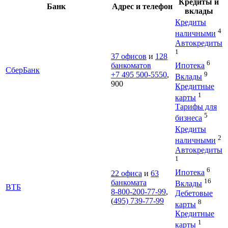
Кредиты и
Банк
Адрес и телефон
вклады
Кредиты
4
наличными
Автокредиты
1
37 офисов
и
128
6
Ипотека
банкоматов
СберБанк
9
+7 495 500-5550
,
Вклады
900
Кредитные
1
карты
Тарифы для
5
бизнеса
Кредиты
2
наличными
Автокредиты
1
6
Ипотека
22 офиса
и
63
16
банкомата
Вклады
ВТБ
8-800-200-77-99
,
Дебетовые
(
495) 739-77-99
8
карты
Кредитные
1
карты