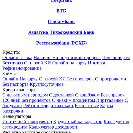
СберБанк
ВТБ
Совкомбанк
Азиатско-Тихоокеанский Банк
Россельхозбанк (РСХБ)
Кредиты
Онлайн заявка
Наличными под низкий процент
Пенсионерам
Без отказа
С плохой КИ
Онлайн на карту
Ипотека
Рефинансирование
Займы
Онлайн
На карту
С плохой КИ
Без проверок
С просрочками
Без паспорта
Круглосуточные
Кредитные карты
С льготным периодом
С доставкой
С кэшбэком
Без справок
120 дней без процентов
С низким процентом
Виртуальные
С
бонусами
Рейтинг кредитных карт
Бесплатные
Карты
рассрочки
Калькуляторы
Ипотечный калькулятор
Кредитный калькулятор
Калькулятор
автокредита
Калькулятор доходности
Расчетно-кассовое обслуживание