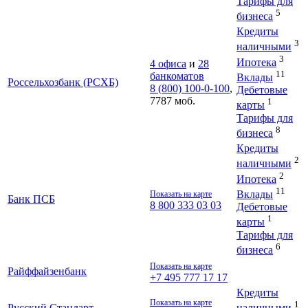
Тарифы для
5
бизнеса
Кредиты
3
наличными
3
Ипотека
4 офиса
и
28
11
банкоматов
Вклады
Россельхозбанк (РСХБ)
8 (800) 100-0-100
,
Дебетовые
7787 моб.
1
карты
Тарифы для
8
бизнеса
Кредиты
2
наличными
2
Ипотека
11
Вклады
Показать на карте
Банк ПСБ
8 800 333 03 03
Дебетовые
1
карты
Тарифы для
6
бизнеса
Показать на карте
Райффайзенбанк
+7 495 777 17 17
Кредиты
Показать на карте
1
Русский Стандарт