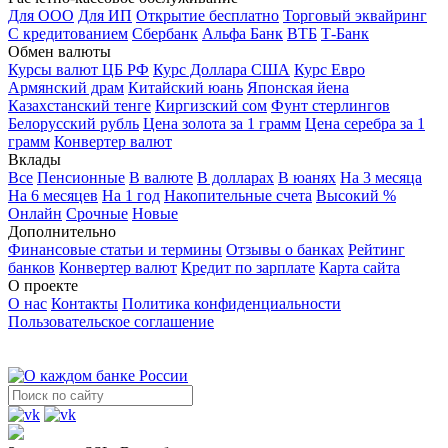
Для ООО
Для ИП
Открытие бесплатно
Торговый эквайринг
С кредитованием
Сбербанк
Альфа Банк
ВТБ
Т-Банк
Обмен валюты
Курсы валют ЦБ РФ
Курс Доллара США
Курс Евро
Армянский драм
Китайский юань
Японская йена
Казахстанский тенге
Киргизский сом
Фунт стерлингов
Белорусский рубль
Цена золота за 1 грамм
Цена серебра за 1
грамм
Конвертер валют
Вклады
Все
Пенсионные
В валюте
В долларах
В юанях
На 3 месяца
На 6 месяцев
На 1 год
Накопительные счета
Высокий %
Онлайн
Срочные
Новые
Дополнительно
Финансовые статьи и термины
Отзывы о банках
Рейтинг
банков
Конвертер валют
Кредит по зарплате
Карта сайта
О проекте
О нас
Контакты
Политика конфиденциальности
Пользовательское соглашение