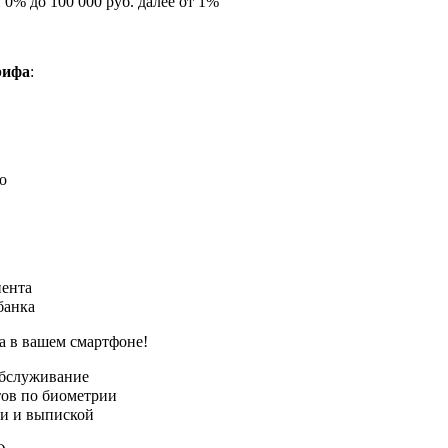
П
0% до 100 000 руб. далее от 1%
рифа
:
о
ента
банка
а в вашем смартфоне!
обслуживание
тов по биометрии
ми и выпиской