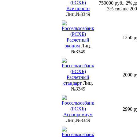
750000 руб., 2% д
Все просто
3% свыше 200
Лиц.№3349
1250 р
Расчетный
эконом
Лиц.
№3349
2000 р
Расчетный
стандарт
Лиц.
№3349
2990 р
Агропремиум
Лиц.№3349