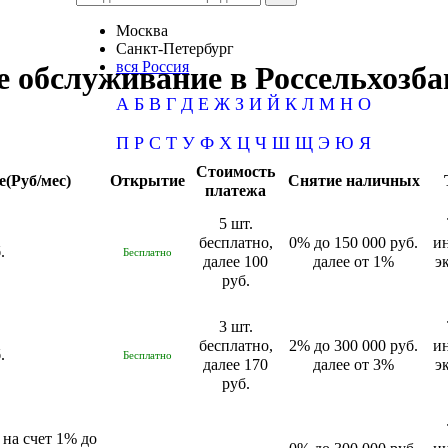
Москва
Санкт-Петербург
вся Россия
е обслуживание в Россельхозба
А
Б
В
Г
Д
Е
Ж
З
И
Й
К
Л
М
Н
О
П
Р
С
Т
У
Ф
Х
Ц
Ч
Ш
Щ
Э
Ю
Я
Стоимость
(Руб/мес)
Открытие
Снятие наличных
платежа
5 шт.
бесплатно,
0% до 150 000 руб.
и
.
Бесплатно
далее 100
далее от 1%
э
руб.
3 шт.
бесплатно,
2% до 300 000 руб.
и
.
Бесплатно
далее 170
далее от 3%
э
руб.
 на счет 1% до