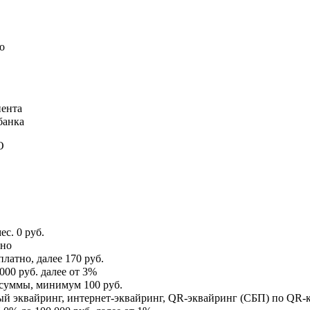
о
ента
банка
О
ес.
0 руб.
тно
платно, далее 170 руб.
000 руб. далее от 3%
 суммы, минимум 100 руб.
й эквайринг, интернет-эквайринг, QR-эквайринг (СБП) по QR-к