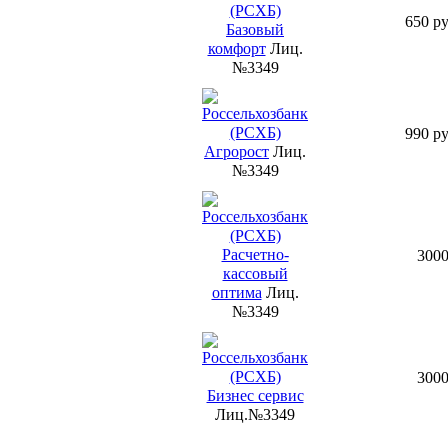
650 ру
Базовый
комфорт
Лиц.
№3349
990 ру
Агророст
Лиц.
№3349
Расчетно-
300
кассовый
оптима
Лиц.
№3349
300
Бизнес сервис
Лиц.№3349