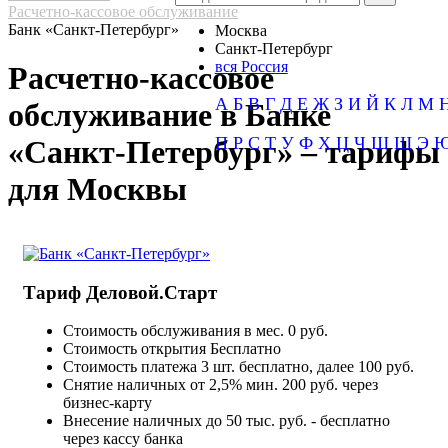
Расчетно-кассовое обслуживание
Банк «Санкт-Петербург»
Москва
Санкт-Петербург
вся Россия
Расчетно-кассовое
А
Б
В
Г
Д
Е
Ж
З
И
Й
К
Л
М
обслуживание в Банке
П
Р
С
Т
У
Ф
Х
Ц
Ч
Ш
Щ
Э
«Санкт-Петербург» – тарифы
для Москвы
Тариф Деловой.Старт
Стоимость обслуживания в мес.
0 руб.
Стоимость открытия
Бесплатно
Стоимость платежа
3 шт. бесплатно, далее 100 руб.
Снятие наличных
от 2,5% мин. 200 руб. через
бизнес-карту
Внесение наличных
до 50 тыс. руб. - бесплатно
через кассу банка