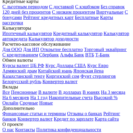
Кредитные карты
С льготным периодом
С доставкой
С кэшбэком
Без справок
120 дней без процентов
С низким процентом
Виртуальные
С
бонусами
Рейтинг кредитных карт
Бесплатные
Карты
рассрочки
Калькуляторы
Ипотечный калькулятор
Кредитный калькулятор
Калькулятор
автокредита
Калькулятор доходности
Расчетно-кассовое обслуживание
Для ООО
Для ИП
Открытие бесплатно
Торговый эквайринг
С кредитованием
Сбербанк
Альфа Банк
ВТБ
Т-Банк
Обмен валюты
Курсы валют ЦБ РФ
Курс Доллара США
Курс Евро
Армянский драм
Китайский юань
Японская йена
Казахстанский тенге
Киргизский сом
Фунт стерлингов
Белорусский рубль
Конвертер валют
Вклады
Все
Пенсионные
В валюте
В долларах
В юанях
На 3 месяца
На 6 месяцев
На 1 год
Накопительные счета
Высокий %
Онлайн
Срочные
Новые
Дополнительно
Финансовые статьи и термины
Отзывы о банках
Рейтинг
банков
Конвертер валют
Кредит по зарплате
Карта сайта
О проекте
О нас
Контакты
Политика конфиденциальности