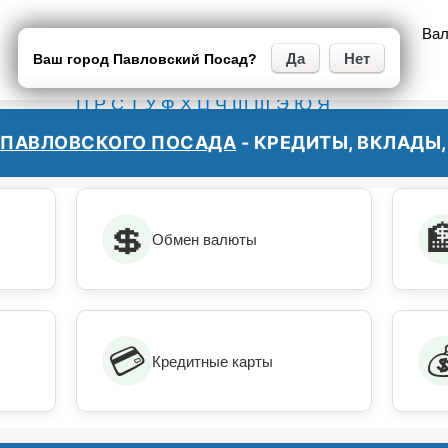
Закрыть
Кредиты
Ва
Москва
Санкт-Петербург
Ваш город Павловский Посад?
вся Россия
А
Б
В
Г
Д
Е
Ж
З
И
Й
К
Л
М
Н
О
П
Р
С
Т
У
Ф
Х
Ц
Ч
Ш
Щ
Э
Ю
Я
И
ПАВЛОВСКОГО ПОСАДА
- КРЕДИТЫ, ВКЛАДЫ
💲

Обмен валюты
💳

Кредитные карты