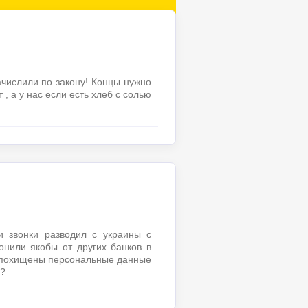
числили по закону! Концы нужно
 , а у нас если есть хлеб с солью
и звонки разводил с украины с
онили якобы от других банков в
и похищены персональные данные
,?