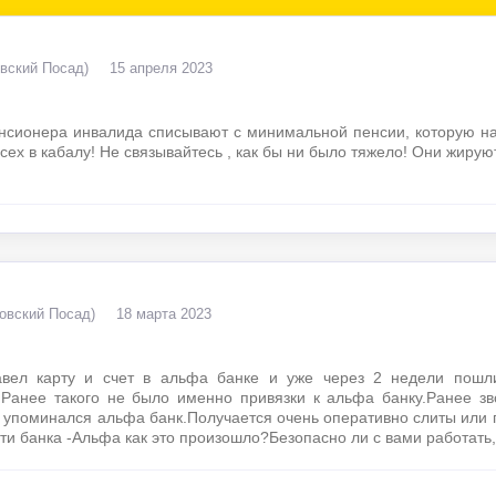
вский Посад)
15 апреля 2023
енсионера инвалида списывают с минимальной пенсии, которую на
сех в кабалу! Не связывайтесь , как бы ни было тяжело! Они жируют
овский Посад)
18 марта 2023
авел карту и счет в альфа банке и уже через 2 недели пошл
.Ранее такого не было именно привязки к альфа банку.Ранее зв
не упоминался альфа банк.Получается очень оперативно слиты ил
ти банка -Альфа как это произошло?Безопасно ли с вами работать