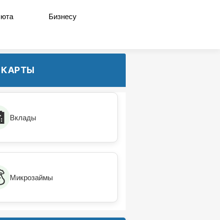
люта
Бизнесу
, КАРТЫ

Вклады

Микрозаймы