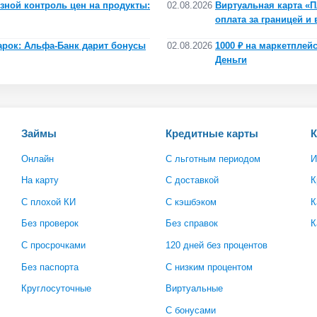
зной контроль цен на продукты:
02.08.2026
Виртуальная карта «П
оплата за границей и
арок: Альфа-Банк дарит бонусы
02.08.2026
1000 ₽ на маркетплейс
Деньги
Займы
Кредитные карты
Онлайн
С льготным периодом
И
На карту
С доставкой
К
С плохой КИ
С кэшбэком
К
Без проверок
Без справок
К
С просрочками
120 дней без процентов
Без паспорта
С низким процентом
Круглосуточные
Виртуальные
С бонусами