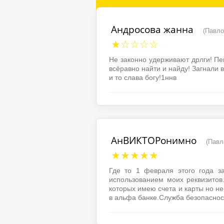
Андросова жанна
(Павло
★☆☆☆☆
Не законно удерживают дрлги! П
всёравно найти и найду! Загнали в
и то слава богу!1ннв
АнВИКТОРонимно
(Павл
★★★★★
Где то 1 февраля этого года з
использованием моих реквизитов
которых имею счета и карты но 
в альфа банке.Служба безопаснос