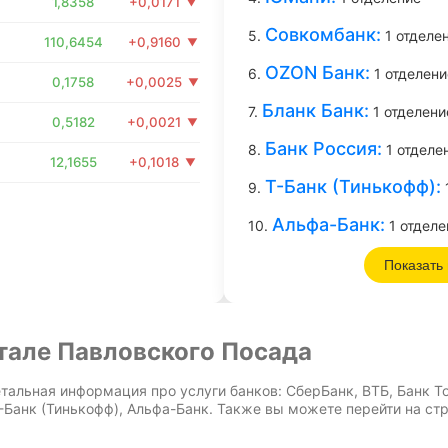
1,8358
+0,0171
Совкомбанк:
5.
1 отделе
110,6454
+0,9160
OZON Банк:
6.
1 отделени
0,1758
+0,0025
Бланк Банк:
7.
1 отделени
0,5182
+0,0021
Банк Россия:
8.
1 отделе
12,1655
+0,1018
Т-Банк (Тинькофф):
9.
Альфа-Банк:
10.
1 отделе
Показать
тале Павловского Посада
тальная информация про услуги банков: СберБанк, ВТБ, Банк 
Т-Банк (Тинькофф), Альфа-Банк. Также вы можете перейти на ст