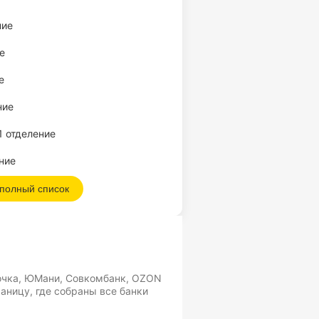
ние
е
е
ние
1 отделение
ние
 полный список
Точка, ЮМани, Совкомбанк, OZON
раницу, где собраны все банки