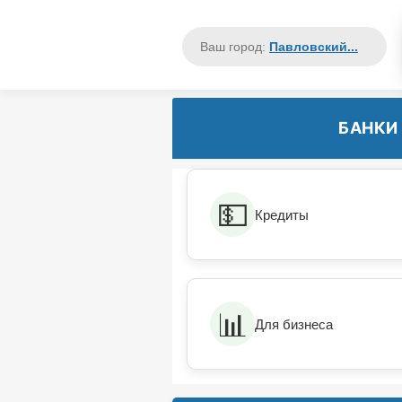
Ваш город:
Павловский...
БАНК
💵
Кредиты
📊
Для бизнеса