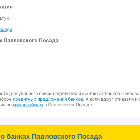
мация
штук
осаде
ах Павловского Посада
те для удобного поиска отделений и контактов банков Павловс
выборе
кредитных предложений банков
. А если вдруг отказали 
ния по
микрозаймам
в Павловском Посаде.
о банках Павловского Посада