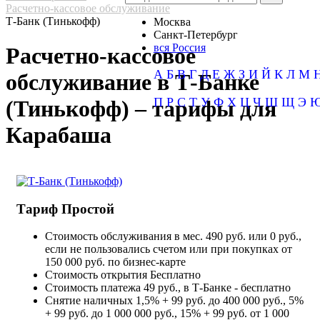
Расчетно-кассовое обслуживание
Т-Банк (Тинькофф)
Москва
Санкт-Петербург
вся Россия
Расчетно-кассовое
А
Б
В
Г
Д
Е
Ж
З
И
Й
К
Л
М
обслуживание в Т-Банке
П
Р
С
Т
У
Ф
Х
Ц
Ч
Ш
Щ
Э
(Тинькофф) – тарифы для
Карабаша
Тариф Простой
Стоимость обслуживания в мес.
490 руб. или 0 руб.,
если не пользовались счетом или при покупках от
150 000 руб. по бизнес-карте
Стоимость открытия
Бесплатно
Стоимость платежа
49 руб., в Т‑Банке - бесплатно
Снятие наличных
1,5% + 99 руб. до 400 000 руб., 5%
+ 99 руб. до 1 000 000 руб., 15% + 99 руб. от 1 000