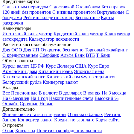
Кредитные карты
С льготным периодом
С доставкой
С кэшбэком
Без справок
120 дней без процентов
С низким процентом
Виртуальные
С
бонусами
Рейтинг кредитных карт
Бесплатные
Карты
рассрочки
Калькуляторы
Ипотечный калькулятор
Кредитный калькулятор
Калькулятор
автокредита
Калькулятор доходности
Расчетно-кассовое обслуживание
Для ООО
Для ИП
Открытие бесплатно
Торговый эквайринг
С кредитованием
Сбербанк
Альфа Банк
ВТБ
Т-Банк
Обмен валюты
Курсы валют ЦБ РФ
Курс Доллара США
Курс Евро
Армянский драм
Китайский юань
Японская йена
Казахстанский тенге
Киргизский сом
Фунт стерлингов
Белорусский рубль
Конвертер валют
Вклады
Все
Пенсионные
В валюте
В долларах
В юанях
На 3 месяца
На 6 месяцев
На 1 год
Накопительные счета
Высокий %
Онлайн
Срочные
Новые
Дополнительно
Финансовые статьи и термины
Отзывы о банках
Рейтинг
банков
Конвертер валют
Кредит по зарплате
Карта сайта
О проекте
О нас
Контакты
Политика конфиденциальности