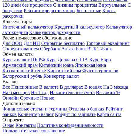
120 дней без процентов
С низким процентом
Виртуальные
С
бонусами
Рейтинг кредитных карт
Бесплатные
Карты
рассрочки
Калькуляторы
Ипотечный калькулятор
Кредитный калькулятор
Калькулятор
автокредита
Калькулятор доходности
Расчетно-кассовое обслуживание
Для ООО
Для ИП
Открытие бесплатно
Торговый эквайринг
С кредитованием
Сбербанк
Альфа Банк
ВТБ
Т-Банк
Обмен валюты
Курсы валют ЦБ РФ
Курс Доллара США
Курс Евро
Армянский драм
Китайский юань
Японская йена
Казахстанский тенге
Киргизский сом
Фунт стерлингов
Белорусский рубль
Конвертер валют
Вклады
Все
Пенсионные
В валюте
В долларах
В юанях
На 3 месяца
На 6 месяцев
На 1 год
Накопительные счета
Высокий %
Онлайн
Срочные
Новые
Дополнительно
Финансовые статьи и термины
Отзывы о банках
Рейтинг
банков
Конвертер валют
Кредит по зарплате
Карта сайта
О проекте
О нас
Контакты
Политика конфиденциальности
Пользовательское соглашение