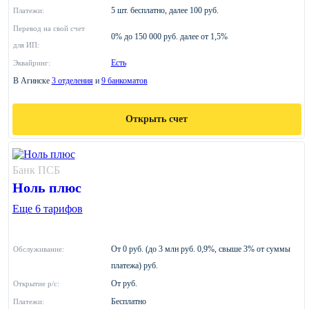
5 шт. бесплатно, далее 100 руб.
Платежи:
Перевод на свой счет
0% до 150 000 руб. далее от 1,5%
для ИП:
Есть
Эквайринг:
В Агинске
3 отделения
и
9 банкоматов
Открыть счет
Банк ПСБ
Ноль плюс
Еще 6 тарифов
От 0 руб. (до 3 млн руб. 0,9%, свыше 3% от суммы
Обслуживание:
платежа) руб.
От руб.
Открытие р/с:
Бесплатно
Платежи: