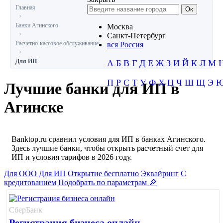
Главная
Банки Агинского
Москва
Санкт-Петербург
Расчетно-кассовое обслуживание
вся Россия
Для ИП
А
Б
В
Г
Д
Е
Ж
З
И
Й
К
Л
М
П
Р
С
Т
У
Ф
Х
Ц
Ч
Ш
Щ
Э
Лучшие банки для ИП в
Агинске
Banktop.ru сравнил условия для ИП в банках Агинского.
Здесь лучшие банки, чтобы открыть расчетный счет для
ИП и условия тарифов в 2026 году.
Для ООО
Для ИП
Открытие бесплатно
Эквайринг
С
кредитованием
Подобрать по параметрам 🔎
СберБанк
Регистрация бизнеса онлайн