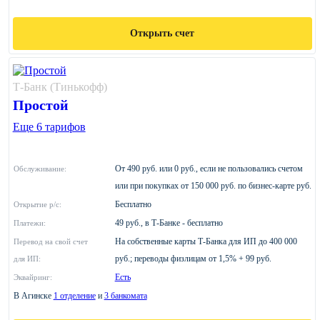
Открыть счет
Т-Банк (Тинькофф)
Простой
Еще 6 тарифов
От 490 руб. или 0 руб., если не пользовались счетом
Обслуживание:
или при покупках от 150 000 руб. по бизнес-карте руб.
Бесплатно
Открытие р/с:
49 руб., в Т‑Банке - бесплатно
Платежи:
На собственные карты Т‑Банка для ИП до 400 000
Перевод на свой счет
руб.; переводы физлицам от 1,5% + 99 руб.
для ИП:
Есть
Эквайринг:
В Агинске
1 отделение
и
3 банкомата