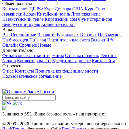
Адрес: пгт Оловянная, Московская улица, 50;
Обмен валюты
Контакты: 03‒21
;
пн - пт с 08:30 до 17:30;
Курсы валют ЦБ РФ
Курс Доллара США
Курс Евро
18 СберБанк
Армянский драм
Китайский юань
Японская йена
Адрес: с. Нижний Цасучей, Комсомольская улица,
Казахстанский тенге
Киргизский сом
Фунт стерлингов
80;
Контакты: 03‒21
;
пн - пт с 08:45 до 16:15;
Белорусский рубль
Конвертер валют
19 СберБанк
Вклады
Адрес: с. Урульга, Советская улица, 30;
Контакты: +7
Все
Пенсионные
В валюте
В долларах
В юанях
На 3 месяца
(495) 500‒55‒50
;
ср,чт с 09:00 до 12:30; с 13:30 до
На 6 месяцев
На 1 год
Накопительные счета
Высокий %
17:00; пт с 09:00 до 12:30; с 13:30 до 16:45;
Онлайн
Срочные
Новые
Дополнительно
Финансовые статьи и термины
Отзывы о банках
Рейтинг
банков
Конвертер валют
Кредит по зарплате
Карта сайта
О проекте
О нас
Контакты
Политика конфиденциальности
Пользовательское соглашение
Защищено SSL. Ваша безопасность - наш приоритет.
© 2009 - 2026 При использовании материалов гиперссылка на
BankTop.ru
обязательна. Сайт
BankTop.ru
не предоставляет