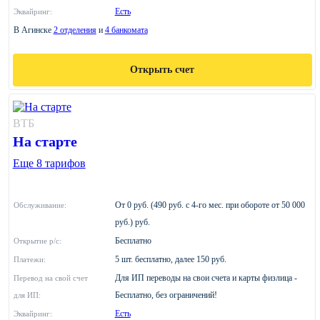
Есть
Эквайринг:
В Агинске
2 отделения
и
4 банкомата
Открыть счет
ВТБ
На старте
Еще 8 тарифов
От 0 руб. (490 руб. с 4-го мес. при обороте от 50 000
Обслуживание:
руб.) руб.
Бесплатно
Открытие р/с:
5 шт. бесплатно, далее 150 руб.
Платежи:
Для ИП переводы на свои счета и карты физлица -
Перевод на свой счет
Бесплатно, без ограничений!
для ИП:
Есть
Эквайринг: