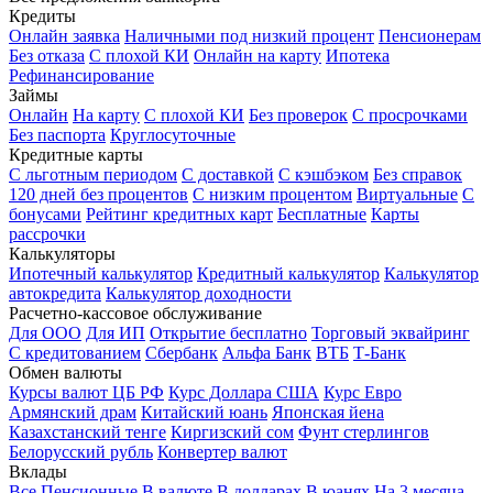
Кредиты
Онлайн заявка
Наличными под низкий процент
Пенсионерам
Без отказа
С плохой КИ
Онлайн на карту
Ипотека
Рефинансирование
Займы
Онлайн
На карту
С плохой КИ
Без проверок
С просрочками
Без паспорта
Круглосуточные
Кредитные карты
С льготным периодом
С доставкой
С кэшбэком
Без справок
120 дней без процентов
С низким процентом
Виртуальные
С
бонусами
Рейтинг кредитных карт
Бесплатные
Карты
рассрочки
Калькуляторы
Ипотечный калькулятор
Кредитный калькулятор
Калькулятор
автокредита
Калькулятор доходности
Расчетно-кассовое обслуживание
Для ООО
Для ИП
Открытие бесплатно
Торговый эквайринг
С кредитованием
Сбербанк
Альфа Банк
ВТБ
Т-Банк
Обмен валюты
Курсы валют ЦБ РФ
Курс Доллара США
Курс Евро
Армянский драм
Китайский юань
Японская йена
Казахстанский тенге
Киргизский сом
Фунт стерлингов
Белорусский рубль
Конвертер валют
Вклады
Все
Пенсионные
В валюте
В долларах
В юанях
На 3 месяца