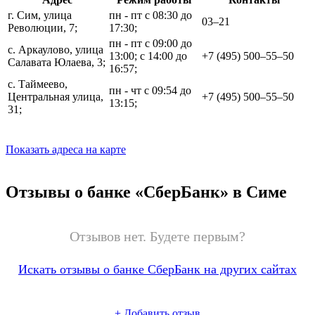
г. Сим, улица
пн - пт с 08:30 до
03‒21
Революции, 7;
17:30;
пн - пт с 09:00 до
с. Аркаулово, улица
13:00; с 14:00 до
+7 (495) 500‒55‒50
Салавата Юлаева, 3;
16:57;
с. Таймеево,
пн - чт с 09:54 до
Центральная улица,
+7 (495) 500‒55‒50
13:15;
31;
Показать адреса на карте
Отзывы о банке «СберБанк» в Симе
Отзывов нет. Будете первым?
Искать отзывы о банке СберБанк на других сайтах
+
Добавить отзыв