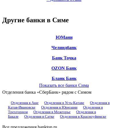
Другие банки в Симе
ЮМани
Челиндбанк
Банк Точка
OZON Банк
Бланк Банк
Показать все банки Сима
Отделения банка «СберБанк» рядом с Симом
Отделения в Аше
Отделения в Усть-Катаве
Отделения в
Катав-Ивановске
Отделения в Юрюзани
Отделения в
Трехгорном
Отделения в Межгорье
Отделения в
Бакале
Отделения в Сатке
Отделения в Красноуфимске
Все предложения banktop.ru