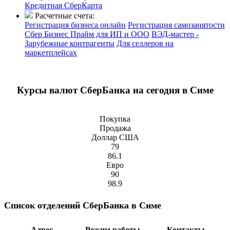
Кредитная СберКарта
Расчетные счета:
Регистрация бизнеса онлайн
Регистрация самозанятости
Сбер Бизнес Прайм для ИП и ООО
ВЭД-мастер -
Зарубежные контрагенты
Для селлеров на
маркетплейсах
Курсы валют СберБанка на сегодня в Симе
Покупка
Продажа
Доллар США
79
86.1
Евро
90
98.9
Список отделений СберБанка в Симе
Адрес
Режим работы
Контакты