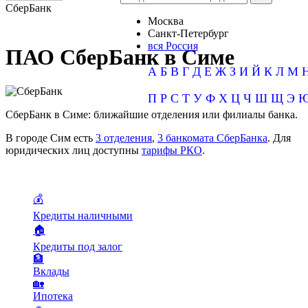
СберБанк
Москва
Санкт-Петербург
вся Россия
ПАО СберБанк в Симе
А
Б
В
Г
Д
Е
Ж
З
И
Й
К
Л
М
П
Р
С
Т
У
Ф
Х
Ц
Ч
Ш
Щ
Э
СберБанк в Симе: ближайшие отделения или филиалы банка.
В городе Сим есть
3 отделения
,
3 банкомата СберБанка
. Для
юридических лиц доступны
тарифы РКО
.
💰
Кредиты наличными
🏠
Кредиты под залог
🏦
Вклады
🏡
Ипотека