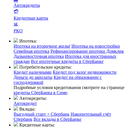
🚗
Автокредиты
💳
Кредитные карты
📊
РКО
Ипотека:
Ипотека на вторичное жильё
Ипотека на новостройки
Семейная ипотека
Рефинансирование ипотеки Домклик
Дальневосточная ипотека
Ипотека для иностранных
граждан
Все ипотечные кредиты в СберБанке
Потребительские кредиты:
Кредит наличными
Кредит под залог недвижимости
Деньги до зарплаты
Кредит на образование с
господдержкой
Подробные условия кредитования смотрите на странице
кредиты СберБанка в Симе
.
Автокредиты:
Автокредит
Вклады:
Выгодный старт + Сбербанк
Накопительный счёт
Сбербанк
Все вклады в СберБанке
Кредитные карты: