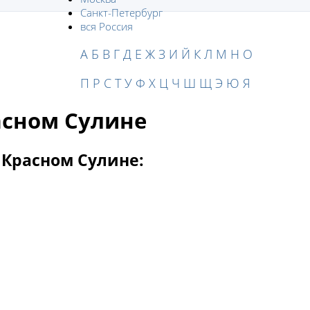
Санкт-Петербург
вся Россия
А
Б
В
Г
Д
Е
Ж
З
И
Й
К
Л
М
Н
О
П
Р
С
Т
У
Ф
Х
Ц
Ч
Ш
Щ
Э
Ю
Я
асном Сулине
 Красном Сулине: