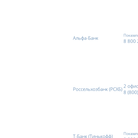
Показат
Альфа-Банк
8 800
2 офи
Россельхозбанк (РСХБ)
8 (800
Показат
Т-Банк (Тинькофф)