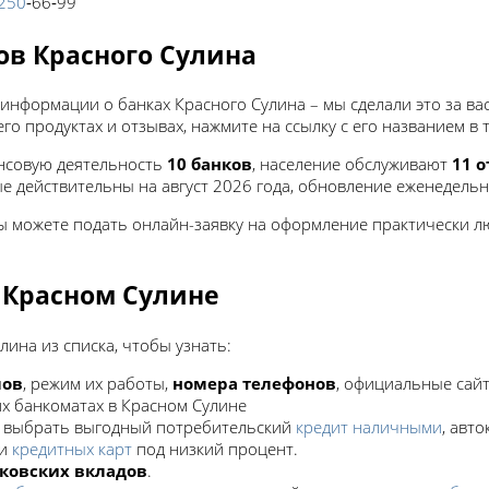
 250
‑66‑99
ов Красного Сулина
 информации о банках Красного Сулина – мы сделали это за ва
го продуктах и отзывах, нажмите на ссылку с его названием в
ансовую деятельность
10 банков
, население обслуживают
11 
е действительны на август 2026 года, обновление еженедельн
ы можете подать онлайн-заявку на оформление практически лю
 Красном Сулине
ина из списка, чтобы узнать:
лов
, режим их работы,
номера телефонов
, официальные сайт
х банкоматах в Красном Сулине
 выбрать выгодный потребительский
кредит наличными
, авт
ли
кредитных карт
под низкий процент.
ковских вкладов
.