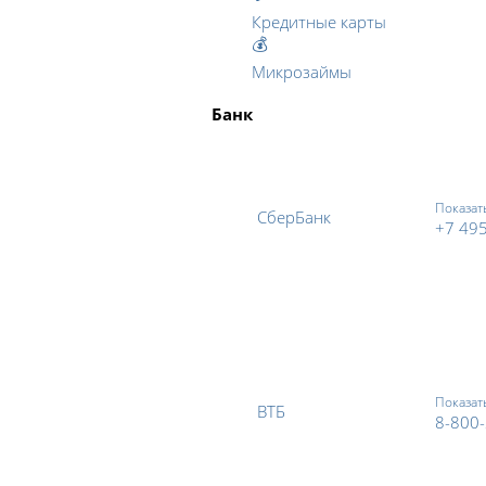
Кредитные карты
💰
Микрозаймы
Банк
Показат
СберБанк
+7 49
Показат
ВТБ
8-800