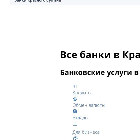
Банки Красного Сулина
Все банки в Кр
Банковские услуги в
💵
Кредиты
💲
Обмен валюты
🏦
Вклады
📊
Для бизнеса
💳