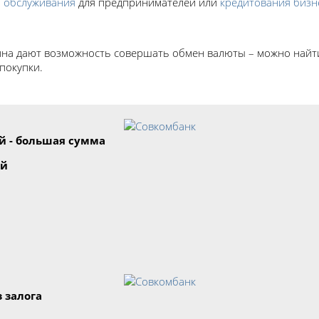
о обслуживания
для предпринимателей или
кредитования бизн
на дают возможность совершать обмен валюты – можно найти
покупки.
Лучшие кредиты в Красном Сулине
й - большая сумма
ей
 залога