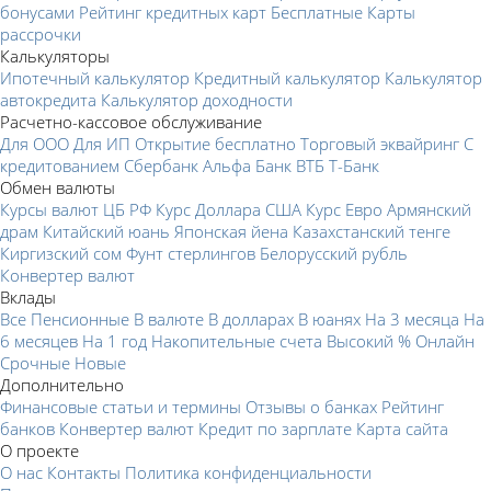
бонусами
Рейтинг кредитных карт
Бесплатные
Карты
рассрочки
Калькуляторы
Ипотечный калькулятор
Кредитный калькулятор
Калькулятор
автокредита
Калькулятор доходности
Расчетно-кассовое обслуживание
Для ООО
Для ИП
Открытие бесплатно
Торговый эквайринг
С
кредитованием
Сбербанк
Альфа Банк
ВТБ
Т-Банк
Обмен валюты
Курсы валют ЦБ РФ
Курс Доллара США
Курс Евро
Армянский
драм
Китайский юань
Японская йена
Казахстанский тенге
Киргизский сом
Фунт стерлингов
Белорусский рубль
Конвертер валют
Вклады
Все
Пенсионные
В валюте
В долларах
В юанях
На 3 месяца
На
6 месяцев
На 1 год
Накопительные счета
Высокий %
Онлайн
Срочные
Новые
Дополнительно
Финансовые статьи и термины
Отзывы о банках
Рейтинг
банков
Конвертер валют
Кредит по зарплате
Карта сайта
О проекте
О нас
Контакты
Политика конфиденциальности