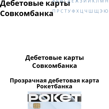
А
Б
В
Г
Д
Е
Ж
З
И
Й
К
Л
М
Н
Дебетовые карты
П
Р
С
Т
У
Ф
Х
Ц
Ч
Ш
Щ
Э
Ю
Совкомбанка
Дебетовые карты
Совкомбанка
Прозрачная дебетовая карта
Рокетбанка