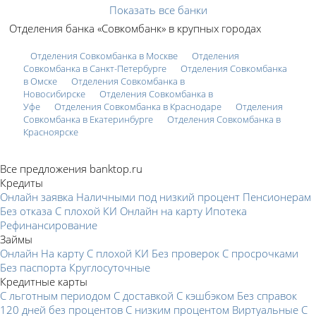
Показать все банки
Отделения банка «Совкомбанк» в крупных городах
Отделения Совкомбанка в Москве
Отделения
Совкомбанка в Санкт-Петербурге
Отделения Совкомбанка
в Омске
Отделения Совкомбанка в
Новосибирске
Отделения Совкомбанка в
Уфе
Отделения Совкомбанка в Краснодаре
Отделения
Совкомбанка в Екатеринбурге
Отделения Совкомбанка в
Красноярске
Все предложения banktop.ru
Кредиты
Онлайн заявка
Наличными под низкий процент
Пенсионерам
Без отказа
С плохой КИ
Онлайн на карту
Ипотека
Рефинансирование
Займы
Онлайн
На карту
С плохой КИ
Без проверок
С просрочками
Без паспорта
Круглосуточные
Кредитные карты
С льготным периодом
С доставкой
С кэшбэком
Без справок
120 дней без процентов
С низким процентом
Виртуальные
С