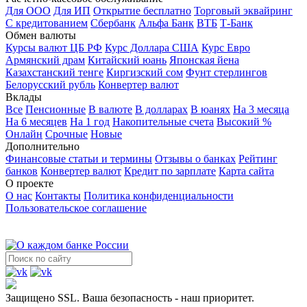
Адрес: г. Клин, улица Чайковского, 60 к1, 1 этаж;
Для ООО
Для ИП
Открытие бесплатно
Торговый эквайринг
Контакты: 03‒21
;
пн - пт с 09:00 до 18:00;
С кредитованием
Сбербанк
Альфа Банк
ВТБ
Т-Банк
16 OZON Банк
Обмен валюты
Адрес: Онлайн-банк для покупок на OZON.
Курсы валют ЦБ РФ
Курс Доллара США
Курс Евро
Виртуальная карта - в любом городе РФ.
Армянский драм
Китайский юань
Японская йена
Пластиковую карту можно получить в ближайшем
Казахстанский тенге
Киргизский сом
Фунт стерлингов
пункте выдачи OZON.;
Белорусский рубль
Конвертер валют
17 СберБанк
Вклады
Адрес: пос. Шевляково, посёлок Шевляково, 6, 1
Все
Пенсионные
В валюте
В долларах
В юанях
На 3 месяца
этаж;
Контакты: 03‒21
;
пн с 08:32 до 13:00; с 14:00
На 6 месяцев
На 1 год
Накопительные счета
Высокий %
до 16:00; вт с 08:30 до 13:00; с 13:30 до 16:00; чт с
Онлайн
Срочные
Новые
08:30 до 13:00; с 13:30 до 16:00; пт с 08:30 до 13:00; с
Дополнительно
13:30 до 16:00;
Финансовые статьи и термины
Отзывы о банках
Рейтинг
банков
Конвертер валют
Кредит по зарплате
Карта сайта
О проекте
О нас
Контакты
Политика конфиденциальности
Пользовательское соглашение
Защищено SSL. Ваша безопасность - наш приоритет.