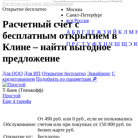
Расчетно-кассовое обслуживание
Открытие бесплатно
Москва
Санкт-Петербург
вся Россия
Расчетный счет с
А
Б
В
Г
Д
Е
Ж
З
И
Й
К
Л
М
бесплатным открытием в
П
Р
С
Т
У
Ф
Х
Ц
Ч
Ш
Щ
Э
Клине – найти выгодное
предложение
Для ООО
Для ИП
Открытие бесплатно
Эквайринг
С
кредитованием
Подобрать по параметрам 🔎
Т-Банк (Тинькофф)
Простой
Еще 4 тарифа
От 490 руб. или 0 руб., если не пользовались
Обслуживание:
счетом или при покупках от 150 000 руб. по
бизнес-карте руб.
Открытие р/с:
Бесплатно