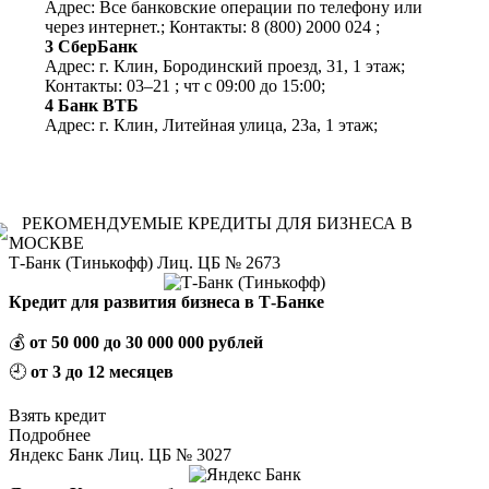
Адрес: Все банковские операции по телефону или
через интернет.;
Контакты: 8 (800) 2000 024
;
3 СберБанк
Адрес: г. Клин, Бородинский проезд, 31, 1 этаж;
Контакты: 03‒21
;
чт с 09:00 до 15:00;
4 Банк ВТБ
Адрес: г. Клин, Литейная улица, 23а, 1 этаж;
Контакты: +7 (495) 785‒53‒70 info@vtb.ru
;
вт - сб с
10:00 до 19:00;
5 Банк ПСБ
Адрес: г. Клин, Литейная улица, 23а, 1 этаж;
РЕКОМЕНДУЕМЫЕ КРЕДИТЫ ДЛЯ БИЗНЕСА В
Контакты: 8‒800‒333‒03‒03 info@psbank.ru
;
пн - пт
МОСКВЕ
с 09:30 до 13:00; с 14:00 до 17:30;
Т-Банк (Тинькофф) Лиц. ЦБ № 2673
6 Банк ВТБ
Адрес: г. Клин, Советская площадь, 1;
Контакты: +7
Кредит для развития бизнеса в Т-Банке
(495) 785‒53‒70 info@vtb.ru
;
пн с 09:00 до 18:00; вт -
пт с 09:00 до 19:00; сб с 10:00 до 19:00;
7 Совкомбанк, банк
💰
от 50 000 до 30 000 000 рублей
Адрес: г. Клин, Советская площадь, 18а, 70 офис; 1
🕘
от 3 до 12 месяцев
этаж;
Контакты: 8‒800‒100‒00‒06
;
пн - пт с 09:00 до
20:00; сб с 09:00 до 17:00;
Взять кредит
8 Россельхозбанк
Подробнее
Адрес: г. Клин, улица Гагарина, 2/13, 1 этаж;
Яндекс Банк Лиц. ЦБ № 3027
Контакты: 8‒800‒100‒01‒00
;
пн - пт с 09:00 до
19:30; сб с 09:00 до 15:00;