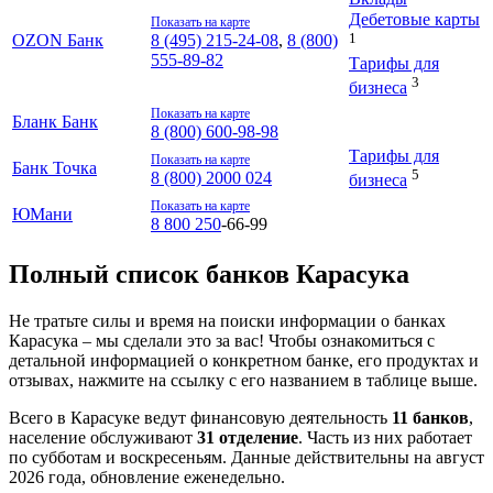
Дебетовые карты
Показать на карте
1
OZON Банк
8 (495) 215-24-08
,
8 (800)
555-89-82
Тарифы для
3
бизнеса
Показать на карте
Бланк Банк
8 (800) 600-98-98
Тарифы для
Показать на карте
Банк Точка
5
8 (800) 2000 024
бизнеса
Показать на карте
ЮМани
8 800 250
‑66‑99
Полный список банков Карасука
Не тратьте силы и время на поиски информации о банках
Карасука – мы сделали это за вас! Чтобы ознакомиться с
детальной информацией о конкретном банке, его продуктах и
отзывах, нажмите на ссылку с его названием в таблице выше.
Всего в Карасуке ведут финансовую деятельность
11 банков
,
население обслуживают
31 отделение
. Часть из них работает
по субботам и воскресеньям. Данные действительны на август
2026 года, обновление еженедельно.