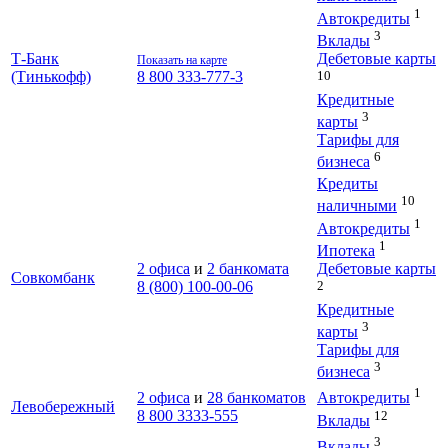
1
Автокредиты
3
Вклады
Дебетовые карты
Т-Банк
Показать на карте
10
(Тинькофф)
8 800 333-777-3
Кредитные
3
карты
Тарифы для
6
бизнеса
Кредиты
10
наличными
1
Автокредиты
1
Ипотека
Дебетовые карты
2 офиса
и
2 банкомата
Совкомбанк
2
8 (800) 100-00-06
Кредитные
3
карты
Тарифы для
3
бизнеса
1
2 офиса
и
28 банкоматов
Автокредиты
Левобережный
8 800 3333-555
12
Вклады
3
Вклады