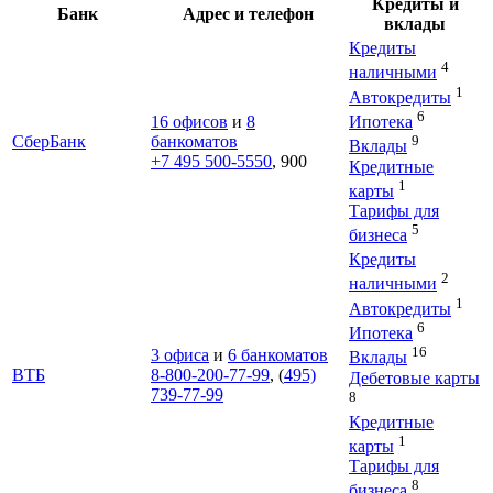
Кредиты и
Банк
Адрес и телефон
вклады
Кредиты
4
наличными
1
Автокредиты
6
Ипотека
16 офисов
и
8
9
СберБанк
банкоматов
Вклады
+7 495 500-5550
, 900
Кредитные
1
карты
Тарифы для
5
бизнеса
Кредиты
2
наличными
1
Автокредиты
6
Ипотека
16
3 офиса
и
6 банкоматов
Вклады
ВТБ
8-800-200-77-99
, (
495)
Дебетовые карты
739-77-99
8
Кредитные
1
карты
Тарифы для
8
бизнеса