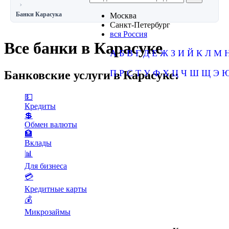
Банки Карасука
Москва
Санкт-Петербург
вся Россия
Все банки в Карасуке
А
Б
В
Г
Д
Е
Ж
З
И
Й
К
Л
М
П
Р
С
Т
У
Ф
Х
Ц
Ч
Ш
Щ
Э
Банковские услуги в Карасуке:
💵
Кредиты
💲
Обмен валюты
🏦
Вклады
📊
Для бизнеса
💳
Кредитные карты
💰
Микрозаймы