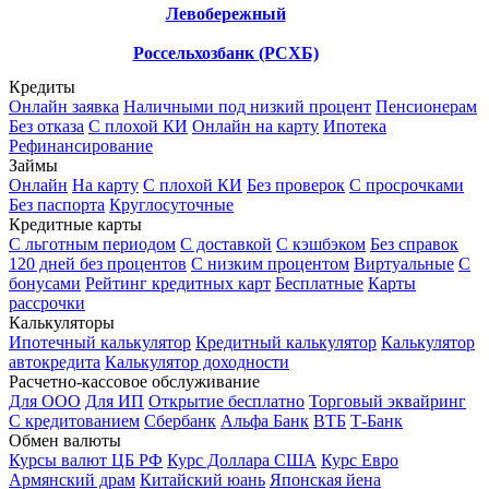
Левобережный
Россельхозбанк (РСХБ)
Кредиты
Онлайн заявка
Наличными под низкий процент
Пенсионерам
Без отказа
С плохой КИ
Онлайн на карту
Ипотека
Рефинансирование
Займы
Онлайн
На карту
С плохой КИ
Без проверок
С просрочками
Без паспорта
Круглосуточные
Кредитные карты
С льготным периодом
С доставкой
С кэшбэком
Без справок
120 дней без процентов
С низким процентом
Виртуальные
С
бонусами
Рейтинг кредитных карт
Бесплатные
Карты
рассрочки
Калькуляторы
Ипотечный калькулятор
Кредитный калькулятор
Калькулятор
автокредита
Калькулятор доходности
Расчетно-кассовое обслуживание
Для ООО
Для ИП
Открытие бесплатно
Торговый эквайринг
С кредитованием
Сбербанк
Альфа Банк
ВТБ
Т-Банк
Обмен валюты
Курсы валют ЦБ РФ
Курс Доллара США
Курс Евро
Армянский драм
Китайский юань
Японская йена