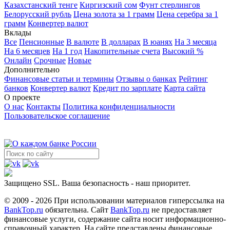
Казахстанский тенге
Киргизский сом
Фунт стерлингов
Белорусский рубль
Цена золота за 1 грамм
Цена серебра за 1
грамм
Конвертер валют
Вклады
Все
Пенсионные
В валюте
В долларах
В юанях
На 3 месяца
На 6 месяцев
На 1 год
Накопительные счета
Высокий %
Онлайн
Срочные
Новые
Дополнительно
Финансовые статьи и термины
Отзывы о банках
Рейтинг
банков
Конвертер валют
Кредит по зарплате
Карта сайта
О проекте
О нас
Контакты
Политика конфиденциальности
Пользовательское соглашение
Защищено SSL. Ваша безопасность - наш приоритет.
© 2009 - 2026 При использовании материалов гиперссылка на
BankTop.ru
обязательна. Сайт
BankTop.ru
не предоставляет
финансовые услуги, содержание сайта носит информационно-
справочный характер. На сайте представлены финансовые