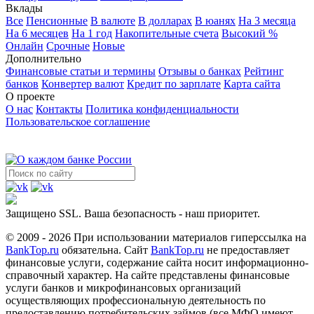
Вклады
Все
Пенсионные
В валюте
В долларах
В юанях
На 3 месяца
На 6 месяцев
На 1 год
Накопительные счета
Высокий %
Онлайн
Срочные
Новые
Дополнительно
Финансовые статьи и термины
Отзывы о банках
Рейтинг
банков
Конвертер валют
Кредит по зарплате
Карта сайта
О проекте
О нас
Контакты
Политика конфиденциальности
Пользовательское соглашение
Защищено SSL. Ваша безопасность - наш приоритет.
© 2009 - 2026 При использовании материалов гиперссылка на
BankTop.ru
обязательна. Сайт
BankTop.ru
не предоставляет
финансовые услуги, содержание сайта носит информационно-
справочный характер. На сайте представлены финансовые
услуги банков и микрофинансовых организаций
осуществляющих профессиональную деятельность по
предоставлению потребительских займов (все МФО имеют