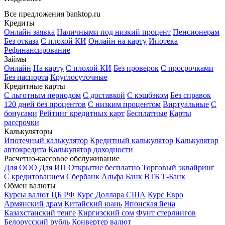
Все предложения banktop.ru
Кредиты
Онлайн заявка
Наличными под низкий процент
Пенсионерам
Без отказа
С плохой КИ
Онлайн на карту
Ипотека
Рефинансирование
Займы
Онлайн
На карту
С плохой КИ
Без проверок
С просрочками
Без паспорта
Круглосуточные
Кредитные карты
С льготным периодом
С доставкой
С кэшбэком
Без справок
120 дней без процентов
С низким процентом
Виртуальные
С
бонусами
Рейтинг кредитных карт
Бесплатные
Карты
рассрочки
Калькуляторы
Ипотечный калькулятор
Кредитный калькулятор
Калькулятор
автокредита
Калькулятор доходности
Расчетно-кассовое обслуживание
Для ООО
Для ИП
Открытие бесплатно
Торговый эквайринг
С кредитованием
Сбербанк
Альфа Банк
ВТБ
Т-Банк
Обмен валюты
Курсы валют ЦБ РФ
Курс Доллара США
Курс Евро
Армянский драм
Китайский юань
Японская йена
Казахстанский тенге
Киргизский сом
Фунт стерлингов
Белорусский рубль
Конвертер валют