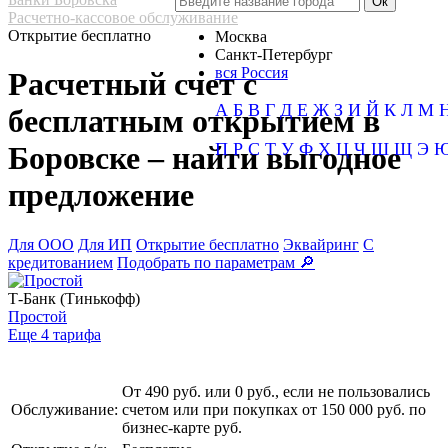
Расчетно-кассовое обслуживание
Открытие бесплатно
Москва
Санкт-Петербург
вся Россия
Расчетный счет с
А
Б
В
Г
Д
Е
Ж
З
И
Й
К
Л
М
бесплатным открытием в
П
Р
С
Т
У
Ф
Х
Ц
Ч
Ш
Щ
Э
Боровске – найти выгодное
предложение
Для ООО
Для ИП
Открытие бесплатно
Эквайринг
С
кредитованием
Подобрать по параметрам 🔎
Т-Банк (Тинькофф)
Простой
Еще 4 тарифа
От 490 руб. или 0 руб., если не пользовались
Обслуживание:
счетом или при покупках от 150 000 руб. по
бизнес-карте руб.