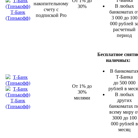
Т-Банка
От 1% до
накопительному
В любых
30%
счету с
банкоматах о
Т-Банк
подпиской Pro
3 000 до 100
(Тинькофф)
000 рублей з
расчетный
период
Бесплатное сняти
наличных:
В банкомата
Т-Банка
до 500 000
От 1% до
рублей в мес
30%
В любых
милями
других
Т-Банк
банкоматах п
(Тинькофф)
всему миру о
3000 до 100
000 рублей в
месяц