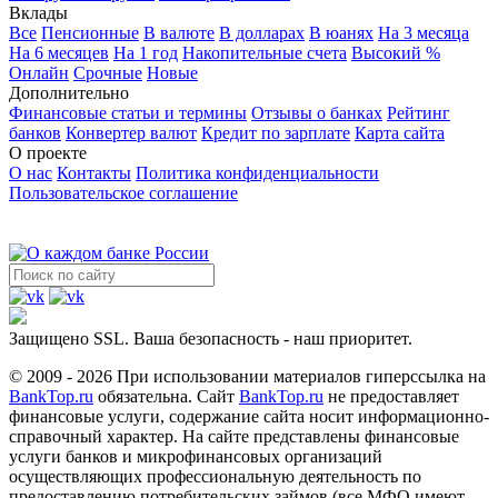
Вклады
Все
Пенсионные
В валюте
В долларах
В юанях
На 3 месяца
На 6 месяцев
На 1 год
Накопительные счета
Высокий %
Онлайн
Срочные
Новые
Дополнительно
Финансовые статьи и термины
Отзывы о банках
Рейтинг
банков
Конвертер валют
Кредит по зарплате
Карта сайта
О проекте
О нас
Контакты
Политика конфиденциальности
Пользовательское соглашение
Защищено SSL. Ваша безопасность - наш приоритет.
© 2009 - 2026 При использовании материалов гиперссылка на
BankTop.ru
обязательна. Сайт
BankTop.ru
не предоставляет
финансовые услуги, содержание сайта носит информационно-
справочный характер. На сайте представлены финансовые
услуги банков и микрофинансовых организаций
осуществляющих профессиональную деятельность по
предоставлению потребительских займов (все МФО имеют