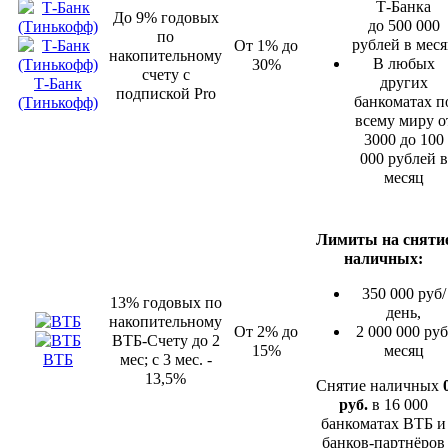
Т-Банка
До 9% годовых
до 500 000
по
рублей в мес
От 1% до
накопительному
В любых
30%
счету с
других
Т-Банк
подпиской Pro
банкоматах п
(Тинькофф)
всему миру о
3000 до 100
000 рублей в
месяц
Лимиты на сняти
наличных:
350 000 руб/
13% годовых по
день,
накопительному
От 2% до
2 000 000 руб
ВТБ-Счету до 2
15%
месяц
ВТБ
мес; с 3 мес. -
13,5%
Снятие наличных
руб.
в 16 000
банкоматах ВТБ и
банков-партнёров