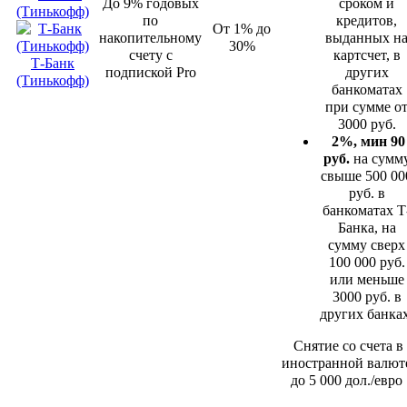
До 9% годовых
сроком и
по
кредитов,
От 1% до
накопительному
выданных н
30%
счету с
картсчет, в
Т-Банк
подпиской Pro
других
(Тинькофф)
банкоматах
при сумме о
3000 руб.
2%, мин 90
руб.
на сумм
свыше 500 00
руб. в
банкоматах Т
Банка, на
сумму сверх
100 000 руб.
или меньше
3000 руб. в
других банках
Снятие со счета в
иностранной валют
до 5 000 дол./евро