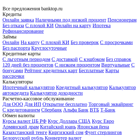
Все предложения banktop.ru
Кредиты
Онлайн заявка
Наличными под низкий процент
Пенсионерам
Без отказа
С плохой КИ
Онлайн на карту
Ипотека
Рефинансирование
Займы
Онлайн
На карту
С плохой КИ
Без проверок
С просрочками
Без паспорта
Круглосуточные
Кредитные карты
С льготным периодом
С доставкой
С кэшбэком
Без справок
120 дней без процентов
С низким процентом
Виртуальные
С
бонусами
Рейтинг кредитных карт
Бесплатные
Карты
рассрочки
Калькуляторы
Ипотечный калькулятор
Кредитный калькулятор
Калькулятор
автокредита
Калькулятор доходности
Расчетно-кассовое обслуживание
Для ООО
Для ИП
Открытие бесплатно
Торговый эквайринг
С кредитованием
Сбербанк
Альфа Банк
ВТБ
Т-Банк
Обмен валюты
Курсы валют ЦБ РФ
Курс Доллара США
Курс Евро
Армянский драм
Китайский юань
Японская йена
Казахстанский тенге
Киргизский сом
Фунт стерлингов
Белорусский рубль
Конвертер валют