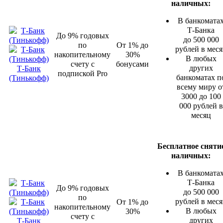
наличных:
В банкомата
Т-Банка
До 9% годовых
до 500 000
по
От 1% до
рублей в мес
накопительному
30%
В любых
счету с
бонусами
других
Т-Банк
подпиской Pro
банкоматах п
(Тинькофф)
всему миру о
3000 до 100
000 рублей в
месяц
Бесплатное сняти
наличных:
В банкомата
Т-Банка
До 9% годовых
до 500 000
по
рублей в мес
От 1% до
накопительному
В любых
30%
счету с
других
Т-Банк