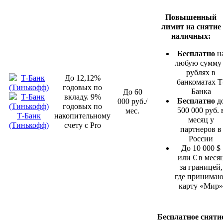
Повышенный
лимит на снятие
наличных:
Бесплатно
н
любую сумму
рублях в
До 12,12%
банкоматах Т
годовых по
Банка
До 60
вкладу. 9%
Бесплатно
д
000 руб./
годовых по
500 000 руб. 
мес.
Т-Банк
накопительному
месяц у
(Тинькофф)
счету с Pro
партнеров в
России
До 10 000 $
или € в меся
за границей,
где принимаю
карту «Мир»
Бесплатное сняти