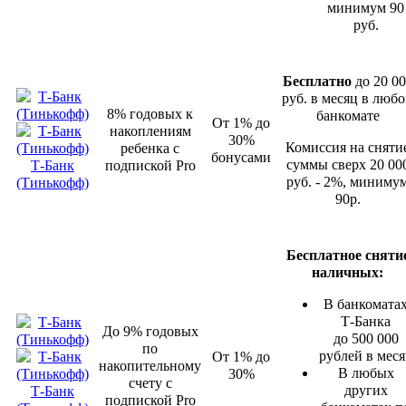
минимум 90
руб.
Бесплатно
до 20 00
руб. в месяц в люб
8% годовых к
банкомате
От 1% до
накоплениям
30%
Комиссия на сняти
ребенка с
бонусами
суммы сверх 20 00
Т-Банк
подпиской Pro
руб. - 2%, миниму
(Тинькофф)
90р.
Бесплатное сняти
наличных:
В банкомата
Т-Банка
До 9% годовых
до 500 000
по
рублей в мес
От 1% до
накопительному
В любых
30%
счету с
других
Т-Банк
подпиской Pro