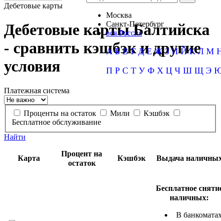
Дебетовые карты
Москва
Санкт-Петербург
Дебетовые карты Балтийска
вся Россия
- сравнить кэшбэк и другие
А
Б
В
Г
Д
Е
Ж
З
И
Й
К
Л
М
условия
П
Р
С
Т
У
Ф
Х
Ц
Ч
Ш
Щ
Э
Платежная система
Проценты на остаток
Мили
Кэшбэк
Бесплатное обслуживание
Найти
Процент на
Карта
Кэшбэк
Выдача наличны
остаток
Бесплатное сняти
наличных:
В банкомата