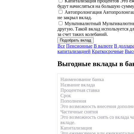
Капитализация процентов
Это еж
будут начисляться на большую сумму
Автопролонгация
Автопролонгаци
не закрыл вклад.
Мультивалютный
Мультивалютный
другую. Такой вклад используется д
за счет таких колебаний.
Подобрать вклад
Все
Пенсионные
В валюте
В доллар
капитализацией
Краткосрочные
Выс
Выгодные вклады в ба
Наименование банка
Название вклада
Процентная ставка
Срок
Пополнения
Это возможность внесения дополнит
Частичные снятия
Это возможность снять со вклада ч
вкладе.
Капитализация
Это ежемесячное или ежеквартальн