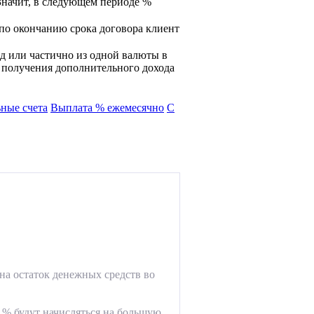
Значит, в следующем периоде %
 по окончанию срока договора клиент
д или частично из одной валюты в
и получения дополнительного дохода
ные счета
Выплата % ежемесячно
С
на остаток денежных средств во
 % будут начисляться на большую