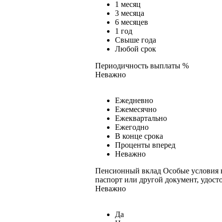
1 месяц
3 месяца
6 месяцев
1 год
Свыше года
Любой срок
Периодичность выплаты %
Неважно
Ежедневно
Ежемесячно
Ежеквартально
Ежегодно
В конце срока
Проценты вперед
Неважно
Пенсионный вклад
Особые условия в
паспорт или другой документ, удост
Неважно
Да