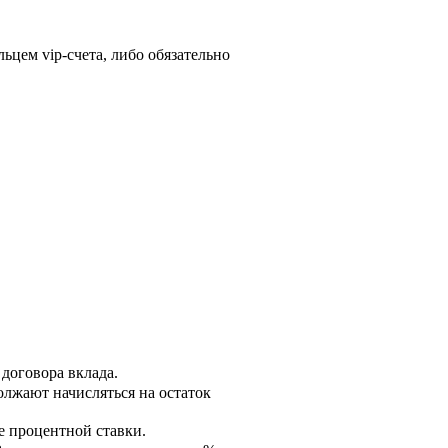
ьцем vip-счета, либо обязательно
договора вклада.
олжают начисляться на остаток
е процентной ставки.