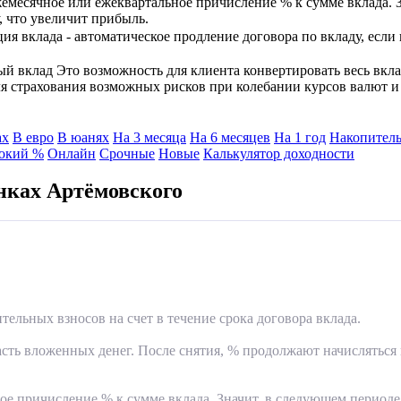
емесячное или ежеквартальное причисление % к сумме вклада. 
, что увеличит прибыль.
я вклада - автоматическое продление договора по вкладу, если
 вклад Это возможность для клиента конвертировать весь вкла
ля страхования возможных рисков при колебании курсов валют 
ах
В евро
В юанях
На 3 месяца
На 6 месяцев
На 1 год
Накопитель
окий %
Онлайн
Срочные
Новые
Калькулятор доходности
нках Артёмовского
ельных взносов на счет в течение срока договора вклада.
асть вложенных денег. После снятия, % продолжают начисляться 
ое причисление % к сумме вклада. Значит, в следующем периоде