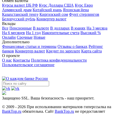
Обмен валюты
Курсы валют ЦБ РФ
Курс Доллара США
Курс Евро
Армянский драм
Китайский юань
Японская йена
Казахстанский тенге
Киргизский сом
Фунт стерлингов
Белорусский рубль
Конвертер валют
Вклады
Все
Пенсионные
В валюте
В долларах
В юанях
На 3 месяца
На 6 месяцев
На 1 год
Накопительные счета
Высокий %
Онлайн
Срочные
Новые
Дополнительно
Финансовые статьи и термины
Отзывы о банках
Рейтинг
банков
Конвертер валют
Кредит по зарплате
Карта сайта
О проекте
О нас
Контакты
Политика конфиденциальности
Пользовательское соглашение
Защищено SSL. Ваша безопасность - наш приоритет.
© 2009 - 2026 При использовании материалов гиперссылка на
BankTop.ru
обязательна. Сайт
BankTop.ru
не предоставляет