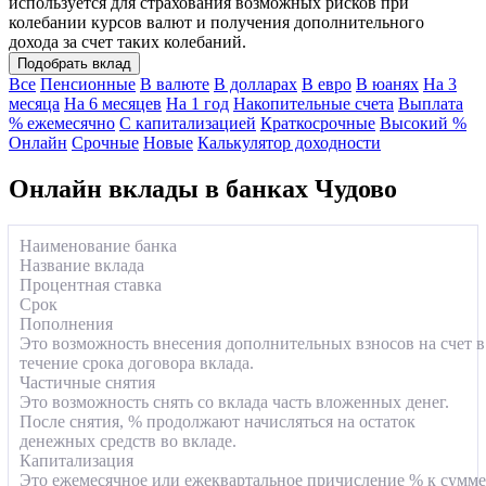
используется для страхования возможных рисков при
колебании курсов валют и получения дополнительного
дохода за счет таких колебаний.
Подобрать вклад
Все
Пенсионные
В валюте
В долларах
В евро
В юанях
На 3
месяца
На 6 месяцев
На 1 год
Накопительные счета
Выплата
% ежемесячно
С капитализацией
Краткосрочные
Высокий %
Онлайн
Срочные
Новые
Калькулятор доходности
Онлайн вклады в банках Чудово
Наименование банка
Название вклада
Процентная ставка
Срок
Пополнения
Это возможность внесения дополнительных взносов на счет в
течение срока договора вклада.
Частичные снятия
Это возможность снять со вклада часть вложенных денег.
После снятия, % продолжают начисляться на остаток
денежных средств во вкладе.
Капитализация
Это ежемесячное или ежеквартальное причисление % к сумме