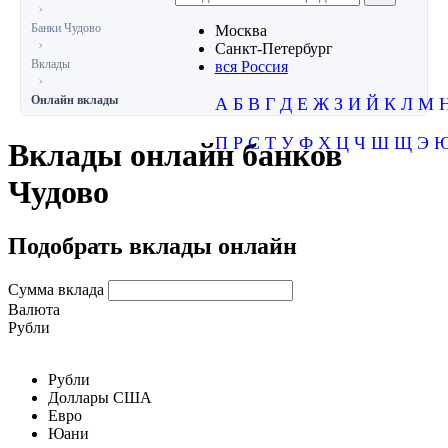
Банки Чудово
Москва
Санкт-Петербург
Вклады
вся Россия
Онлайн вклады
А
Б
В
Г
Д
Е
Ж
З
И
Й
К
Л
М
П
Р
С
Т
У
Ф
Х
Ц
Ч
Ш
Щ
Э
Вклады онлайн банков
Чудово
Подобрать вклады онлайн
Сумма вклада
Валюта
Рубли
Рубли
Доллары США
Евро
Юани