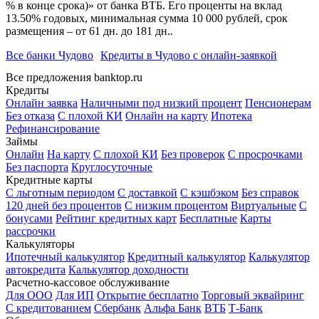
% в конце срока)» от банка ВТБ. Его проценты на вклад
13.50% годовых, минимальная сумма 10 000 рублей, срок
размещения – от 61 дн. до 181 дн..
Все банки Чудово
Кредиты в Чудово с онлайн-заявкой
Все предложения banktop.ru
Кредиты
Онлайн заявка
Наличными под низкий процент
Пенсионерам
Без отказа
С плохой КИ
Онлайн на карту
Ипотека
Рефинансирование
Займы
Онлайн
На карту
С плохой КИ
Без проверок
С просрочками
Без паспорта
Круглосуточные
Кредитные карты
С льготным периодом
С доставкой
С кэшбэком
Без справок
120 дней без процентов
С низким процентом
Виртуальные
С
бонусами
Рейтинг кредитных карт
Бесплатные
Карты
рассрочки
Калькуляторы
Ипотечный калькулятор
Кредитный калькулятор
Калькулятор
автокредита
Калькулятор доходности
Расчетно-кассовое обслуживание
Для ООО
Для ИП
Открытие бесплатно
Торговый эквайринг
С кредитованием
Сбербанк
Альфа Банк
ВТБ
Т-Банк