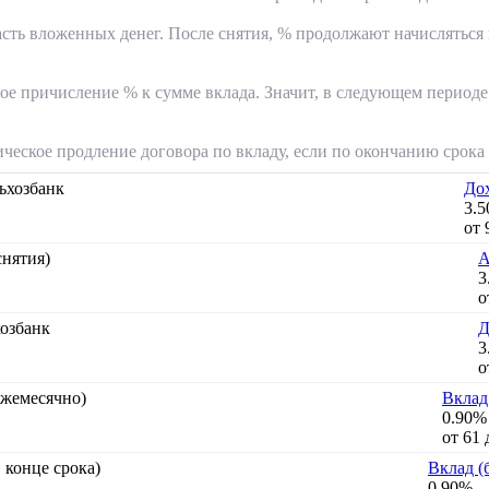
асть вложенных денег. После снятия, % продолжают начисляться 
ое причисление % к сумме вклада. Значит, в следующем периоде
ческое продление договора по вкладу, если по окончанию срока 
Дох
3.
от 
А
3
о
Д
3
о
Вклад
0.90%
от 61 
Вклад (
0.90%