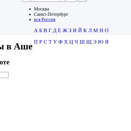
Москва
Санкт-Петербург
вся Россия
А
Б
В
Г
Д
Е
Ж
З
И
Й
К
Л
М
Н
О
П
Р
С
Т
У
Ф
Х
Ц
Ч
Ш
Щ
Э
Ю
Я
ы в Аше
юте