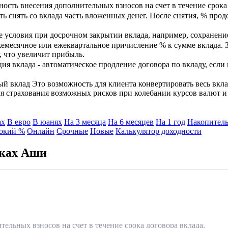
ость внесения дополнительных взносов на счет в течение срока 
ь снять со вклада часть вложенных денег. После снятия, % прод
 условия при досрочном закрытии вклада, например, сохранени
емесячное или ежеквартальное причисление % к сумме вклада. 
, что увеличит прибыль.
я вклада - автоматическое продление договора по вкладу, если
 вклад Это возможность для клиента конвертировать весь вкла
ля страхования возможных рисков при колебании курсов валют 
ах
В евро
В юанях
На 3 месяца
На 6 месяцев
На 1 год
Накопитель
окий %
Онлайн
Срочные
Новые
Калькулятор доходности
нках Аши
ельных взносов на счет в течение срока договора вклада.