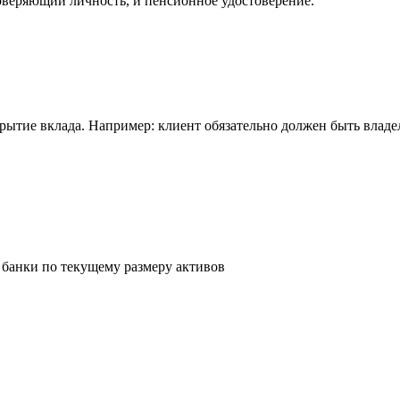
оверяющий личность, и пенсионное удостоверение.
рытие вклада. Например: клиент обязательно должен быть владел
банки по текущему размеру активов