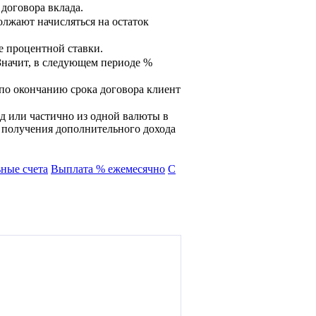
договора вклада.
олжают начисляться на остаток
е процентной ставки.
Значит, в следующем периоде %
 по окончанию срока договора клиент
д или частично из одной валюты в
и получения дополнительного дохода
ные счета
Выплата % ежемесячно
С