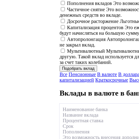
Пополнения вкладов
Это возможн
Частичное снятие
Это возможност
денежных средств во вкладе.
Досрочное расторжение
Льготные
Капитализация процентов
Это еж
будут начисляться на большую сумму
Автопролонгация
Автопролонгаци
не закрыл вклад.
Мультивалютный
Мультивалютный
другую. Такой вклад используется д
за счет таких колебаний.
Подобрать вклад
Все
Пенсионные
В валюте
В доллар
капитализацией
Краткосрочные
Выс
Вклады в валюте в ба
Наименование банка
Название вклада
Процентная ставка
Срок
Пополнения
Это возможность внесения дополнит