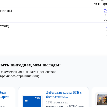
от 61 дн
С
0
30
быть выгоднее, чем вклады:
 ежемесячная выплата процентов;
время без ограничений;
Блэк -
Дебетовая карта ВТБ с
 карты
бесплатным
обслуживанием и
13% годовых по
доставкой
ту с
накопительному ВТБ-Счету