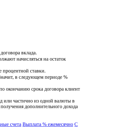
договора вклада.
олжают начисляться на остаток
е процентной ставки.
Значит, в следующем периоде %
 по окончанию срока договора клиент
д или частично из одной валюты в
и получения дополнительного дохода
ные счета
Выплата % ежемесячно
С