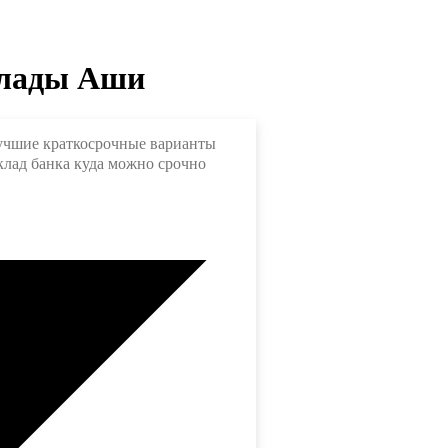
клады Аши
Лучшие краткосрочные варианты
клад банка куда можно срочно