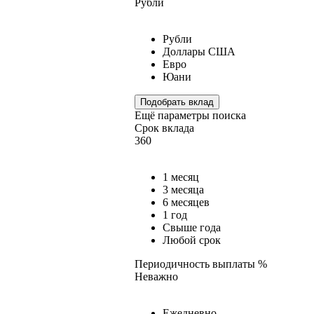
Рубли
Рубли
Доллары США
Евро
Юани
Подобрать вклад
Ещё параметры поиска
Срок вклада
360
1 месяц
3 месяца
6 месяцев
1 год
Свыше года
Любой срок
Периодичность выплаты %
Неважно
Ежедневно