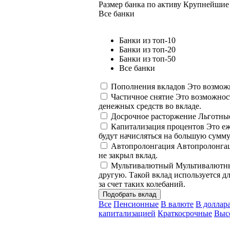
Размер банка по активу
Крупнейшие 
Все банки
Банки из топ-10
Банки из топ-20
Банки из топ-50
Все банки
Пополнения вкладов
Это возможн
Частичное снятие
Это возможност
денежных средств во вкладе.
Досрочное расторжение
Льготные
Капитализация процентов
Это еж
будут начисляться на большую сумму
Автопролонгация
Автопролонгаци
не закрыл вклад.
Мультивалютный
Мультивалютный
другую. Такой вклад используется д
за счет таких колебаний.
Подобрать вклад
Все
Пенсионные
В валюте
В доллар
капитализацией
Краткосрочные
Выс