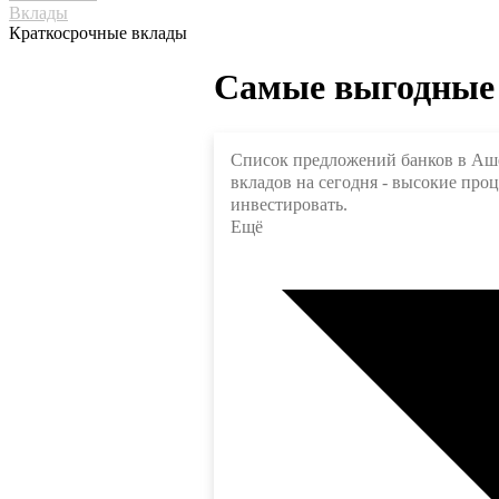
Вклады
Краткосрочные вклады
Самые выгодные 
Список предложений банков в Аше
вкладов на сегодня - высокие про
инвестировать.
Ещё