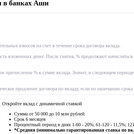
 в банках Аши
ельных взносов на счет в течение срока договора вклада.
асть вложенных денег. После снятия, % продолжают начисляться 
ое причисление % к сумме вклада. Значит, в следующем периоде
ческое продление договора по вкладу, если по окончанию срока 
Откройте вклад с динамичной ставкой
Сумма от 50 000 до 10 млн рублей
Срок 6 месяцев
Процентный период в днях
1-60
-
20%; 61-120 - 11,5%;
121
*Средняя (минимально гарантированная ставка по вкл