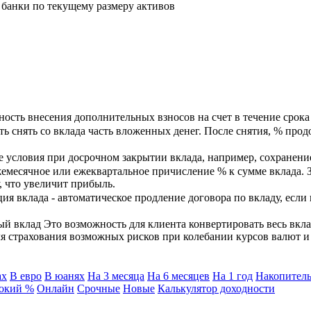
банки по текущему размеру активов
ость внесения дополнительных взносов на счет в течение срока 
ь снять со вклада часть вложенных денег. После снятия, % прод
 условия при досрочном закрытии вклада, например, сохранени
емесячное или ежеквартальное причисление % к сумме вклада. 
, что увеличит прибыль.
я вклада - автоматическое продление договора по вкладу, если
 вклад Это возможность для клиента конвертировать весь вкла
ля страхования возможных рисков при колебании курсов валют 
ах
В евро
В юанях
На 3 месяца
На 6 месяцев
На 1 год
Накопитель
окий %
Онлайн
Срочные
Новые
Калькулятор доходности