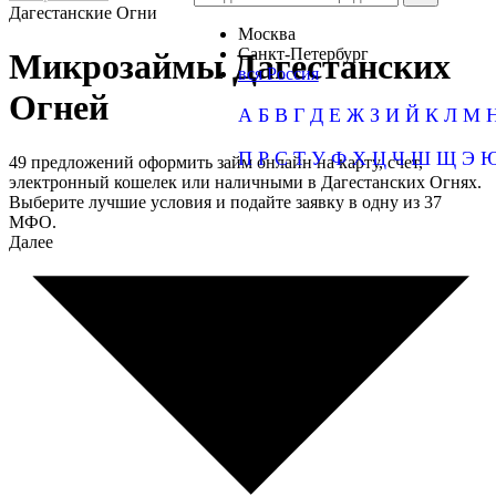
Дагестанские Огни
Москва
Санкт-Петербург
Микрозаймы Дагестанских
вся Россия
Огней
А
Б
В
Г
Д
Е
Ж
З
И
Й
К
Л
М
П
Р
С
Т
У
Ф
Х
Ц
Ч
Ш
Щ
Э
49 предложений оформить займ онлайн на карту, счет,
электронный кошелек или наличными в Дагестанских Огнях.
Выберите лучшие условия и подайте заявку в одну из 37
МФО.
Далее