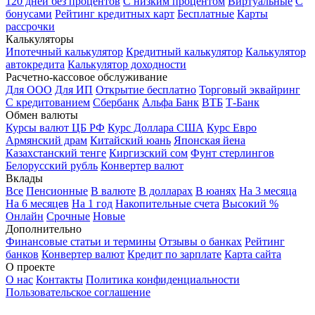
120 дней без процентов
С низким процентом
Виртуальные
С
бонусами
Рейтинг кредитных карт
Бесплатные
Карты
рассрочки
Калькуляторы
Ипотечный калькулятор
Кредитный калькулятор
Калькулятор
автокредита
Калькулятор доходности
Расчетно-кассовое обслуживание
Для ООО
Для ИП
Открытие бесплатно
Торговый эквайринг
С кредитованием
Сбербанк
Альфа Банк
ВТБ
Т-Банк
Обмен валюты
Курсы валют ЦБ РФ
Курс Доллара США
Курс Евро
Армянский драм
Китайский юань
Японская йена
Казахстанский тенге
Киргизский сом
Фунт стерлингов
Белорусский рубль
Конвертер валют
Вклады
Все
Пенсионные
В валюте
В долларах
В юанях
На 3 месяца
На 6 месяцев
На 1 год
Накопительные счета
Высокий %
Онлайн
Срочные
Новые
Дополнительно
Финансовые статьи и термины
Отзывы о банках
Рейтинг
банков
Конвертер валют
Кредит по зарплате
Карта сайта
О проекте
О нас
Контакты
Политика конфиденциальности
Пользовательское соглашение