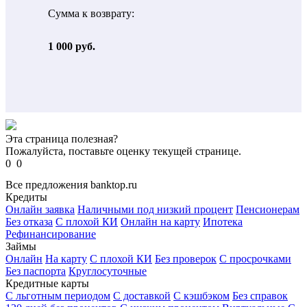
Сумма к возврату:
1 000 руб.
Эта страница полезная?
Пожалуйста, поставьте оценку текущей странице.
0
0
Все предложения banktop.ru
Кредиты
Онлайн заявка
Наличными под низкий процент
Пенсионерам
Без отказа
С плохой КИ
Онлайн на карту
Ипотека
Рефинансирование
Займы
Онлайн
На карту
С плохой КИ
Без проверок
С просрочками
Без паспорта
Круглосуточные
Кредитные карты
С льготным периодом
С доставкой
С кэшбэком
Без справок