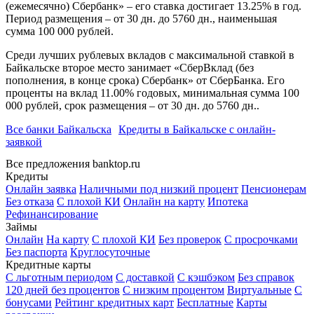
(ежемесячно) Сбербанк» – его ставка достигает 13.25% в год.
Период размещения – от 30 дн. до 5760 дн., наименьшая
сумма 100 000 рублей.
Среди лучших рублевых вкладов с максимальной ставкой в
Байкальске второе место занимает «СберВклад (без
пополнения, в конце срока) Сбербанк» от СберБанка. Его
проценты на вклад 11.00% годовых, минимальная сумма 100
000 рублей, срок размещения – от 30 дн. до 5760 дн..
Все банки Байкальска
Кредиты в Байкальске с онлайн-
заявкой
Все предложения banktop.ru
Кредиты
Онлайн заявка
Наличными под низкий процент
Пенсионерам
Без отказа
С плохой КИ
Онлайн на карту
Ипотека
Рефинансирование
Займы
Онлайн
На карту
С плохой КИ
Без проверок
С просрочками
Без паспорта
Круглосуточные
Кредитные карты
С льготным периодом
С доставкой
С кэшбэком
Без справок
120 дней без процентов
С низким процентом
Виртуальные
С
бонусами
Рейтинг кредитных карт
Бесплатные
Карты