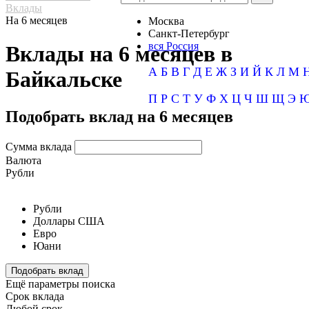
Вклады
На 6 месяцев
Москва
Санкт-Петербург
вся Россия
Вклады на 6 месяцев в
А
Б
В
Г
Д
Е
Ж
З
И
Й
К
Л
М
Байкальске
П
Р
С
Т
У
Ф
Х
Ц
Ч
Ш
Щ
Э
Подобрать вклад на 6 месяцев
Сумма вклада
Валюта
Рубли
Рубли
Доллары США
Евро
Юани
Подобрать вклад
Ещё параметры поиска
Срок вклада
Любой срок