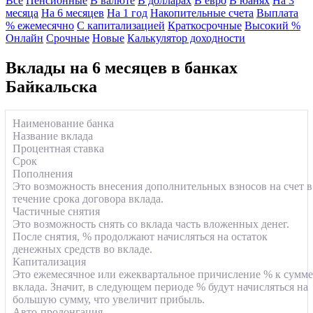
Все
Пенсионные
В валюте
В долларах
В евро
В юанях
На 3
месяца
На 6 месяцев
На 1 год
Накопительные счета
Выплата
% ежемесячно
С капитализацией
Краткосрочные
Высокий %
Онлайн
Срочные
Новые
Калькулятор доходности
Вклады на 6 месяцев в банках
Байкальска
Наименование банка
Название вклада
Процентная ставка
Срок
Пополнения
Это возможность внесения дополнительных взносов на счет в
течение срока договора вклада.
Частичные снятия
Это возможность снять со вклада часть вложенных денег.
После снятия, % продолжают начисляться на остаток
денежных средств во вкладе.
Капитализация
Это ежемесячное или ежеквартальное причисление % к сумме
вклада. Значит, в следующем периоде % будут начисляться на
большую сумму, что увеличит прибыль.
Авто-пролонгация