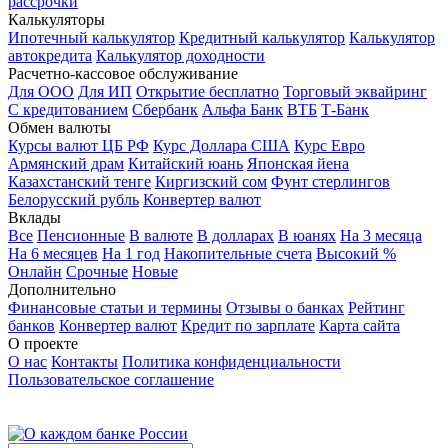
рассрочки
Калькуляторы
Ипотечный калькулятор
Кредитный калькулятор
Калькулятор
автокредита
Калькулятор доходности
Расчетно-кассовое обслуживание
Для ООО
Для ИП
Открытие бесплатно
Торговый эквайринг
С кредитованием
Сбербанк
Альфа Банк
ВТБ
Т-Банк
Обмен валюты
Курсы валют ЦБ РФ
Курс Доллара США
Курс Евро
Армянский драм
Китайский юань
Японская йена
Казахстанский тенге
Киргизский сом
Фунт стерлингов
Белорусский рубль
Конвертер валют
Вклады
Все
Пенсионные
В валюте
В долларах
В юанях
На 3 месяца
На 6 месяцев
На 1 год
Накопительные счета
Высокий %
Онлайн
Срочные
Новые
Дополнительно
Финансовые статьи и термины
Отзывы о банках
Рейтинг
банков
Конвертер валют
Кредит по зарплате
Карта сайта
О проекте
О нас
Контакты
Политика конфиденциальности
Пользовательское соглашение