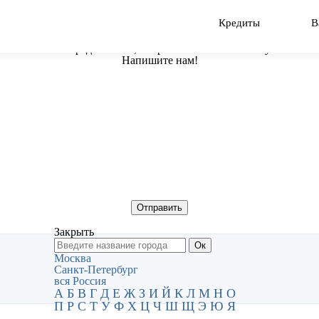
Кредиты
В
Есть предложение, вопрос или нашли ошибку?
Напишите нам!
Закрыть
Москва
Санкт-Петербург
вся Россия
А
Б
В
Г
Д
Е
Ж
З
И
Й
К
Л
М
Н
О
П
Р
С
Т
У
Ф
Х
Ц
Ч
Ш
Щ
Э
Ю
Я