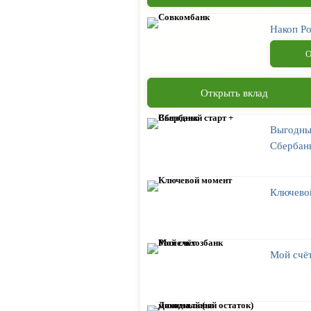
Накоп Ро
О
Открыть вклад
Выгодны
Сбербан
Ключево
Мой счёт