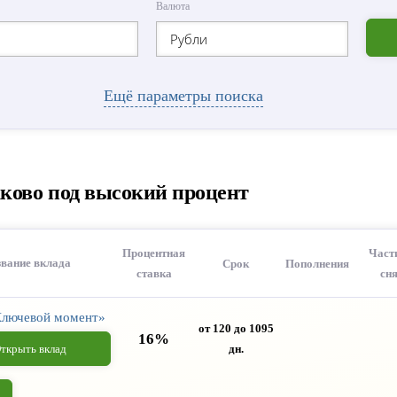
Валюта
Рубли
Ещё параметры поиска
ково под высокий процент
Процентная
Част
вание вклада
Срок
Пополнения
ставка
сн
Ключевой момент»
от 120 до 1095
16%
ткрыть вклад
дн.