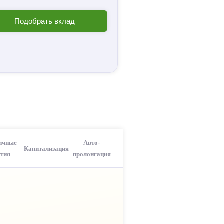
Подобрать вклад
ичные
Авто-
Капитализация
ятия
пролонгация