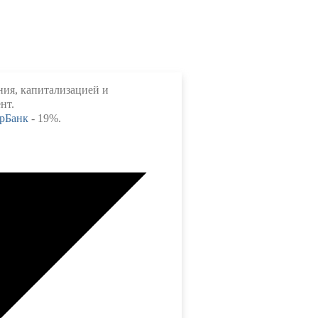
ния, капитализацией и
нт.
рБанк
- 19%.