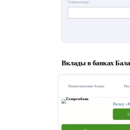
Сумма вклада
Вклады в банках Бала
Наименование банка
Наз
Вклад «
О