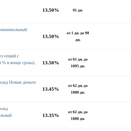
13.50%
91 дн.
а минимальный
от 1 дн. до 90
13.50%
дн.
ез опций с
от 61 дн. до
13.50%
 % в конце срока)
1095 дн.
клад Новые деньги
от 62 дн. до
13.45%
1080 дн.
клад
от 62 дн. до
13.35%
льный
1080 дн.