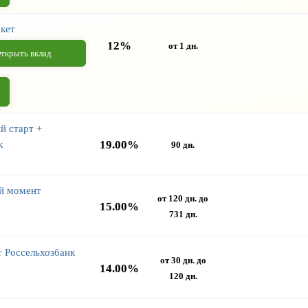
кет
12%
от 1 дн.
ткрыть вклад
й старт +
19.00%
к
90 дн.
й момент
от 120 дн. до
15.00%
731 дн.
 Россельхозбанк
от 30 дн. до
14.00%
120 дн.