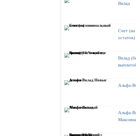
Вклад
Счет (н
остаток)
Вклад (б
выплатой
Альфа-В
Альфа-В
Максима