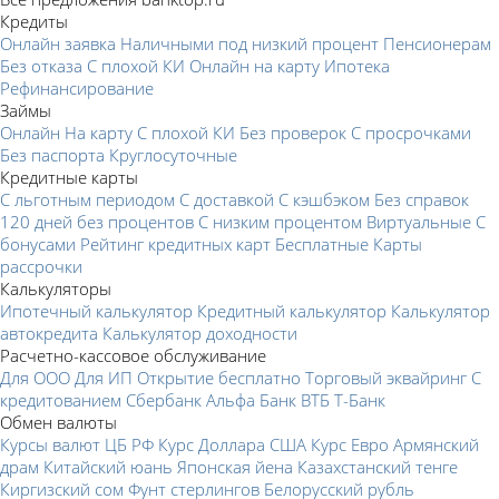
Кредиты
Онлайн заявка
Наличными под низкий процент
Пенсионерам
Без отказа
С плохой КИ
Онлайн на карту
Ипотека
Рефинансирование
Займы
Онлайн
На карту
С плохой КИ
Без проверок
С просрочками
Без паспорта
Круглосуточные
Кредитные карты
С льготным периодом
С доставкой
С кэшбэком
Без справок
120 дней без процентов
С низким процентом
Виртуальные
С
бонусами
Рейтинг кредитных карт
Бесплатные
Карты
рассрочки
Калькуляторы
Ипотечный калькулятор
Кредитный калькулятор
Калькулятор
автокредита
Калькулятор доходности
Расчетно-кассовое обслуживание
Для ООО
Для ИП
Открытие бесплатно
Торговый эквайринг
С
кредитованием
Сбербанк
Альфа Банк
ВТБ
Т-Банк
Обмен валюты
Курсы валют ЦБ РФ
Курс Доллара США
Курс Евро
Армянский
драм
Китайский юань
Японская йена
Казахстанский тенге
Киргизский сом
Фунт стерлингов
Белорусский рубль