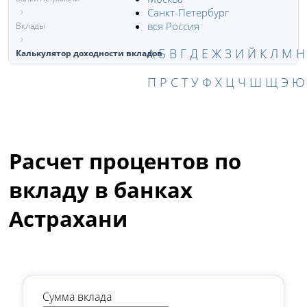
Санкт-Петербург
вся Россия
Вклады
А
Б
В
Г
Д
Е
Ж
З
И
Й
К
Л
М
Н
Калькулятор доходности вкладов
П
Р
С
Т
У
Ф
Х
Ц
Ч
Ш
Щ
Э
Ю
Расчет процентов по
вкладу в банках
Астрахани
Сумма вклада