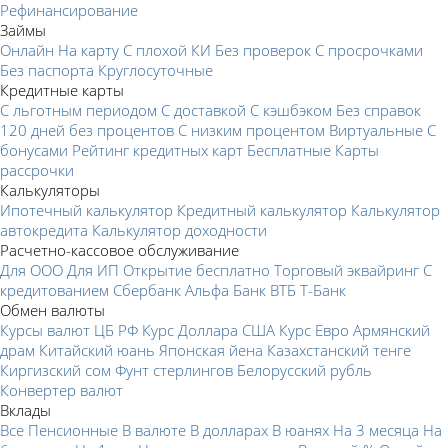
Рефинансирование
Займы
Онлайн
На карту
С плохой КИ
Без проверок
С просрочками
Без паспорта
Круглосуточные
Кредитные карты
С льготным периодом
С доставкой
С кэшбэком
Без справок
120 дней без процентов
С низким процентом
Виртуальные
С
бонусами
Рейтинг кредитных карт
Бесплатные
Карты
рассрочки
Калькуляторы
Ипотечный калькулятор
Кредитный калькулятор
Калькулятор
автокредита
Калькулятор доходности
Расчетно-кассовое обслуживание
Для ООО
Для ИП
Открытие бесплатно
Торговый эквайринг
С
кредитованием
Сбербанк
Альфа Банк
ВТБ
Т-Банк
Обмен валюты
Курсы валют ЦБ РФ
Курс Доллара США
Курс Евро
Армянский
драм
Китайский юань
Японская йена
Казахстанский тенге
Киргизский сом
Фунт стерлингов
Белорусский рубль
Конвертер валют
Вклады
Все
Пенсионные
В валюте
В долларах
В юанях
На 3 месяца
На