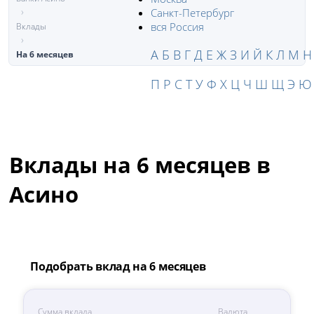
Санкт-Петербург
вся Россия
Вклады
А
Б
В
Г
Д
Е
Ж
З
И
Й
К
Л
М
Н
На 6 месяцев
П
Р
С
Т
У
Ф
Х
Ц
Ч
Ш
Щ
Э
Ю
Вклады на 6 месяцев в
Асино
Подобрать вклад на 6 месяцев
Сумма вклада
Валюта