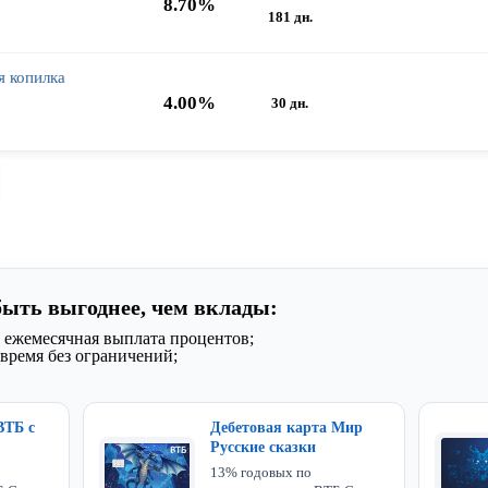
8.70%
181 дн.
я копилка
4.00%
30 дн.
быть выгоднее, чем вклады:
 ежемесячная выплата процентов;
время без ограничений;
ВТБ с
Дебетовая карта Мир
Русские сказки
13% годовых по