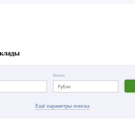
вклады
Валюта
Рубли
Ещё параметры поиска