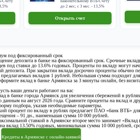
Б-Счету
накопительному ВТБ-Счету
13,5%
до 2 мес; с 3 мес. - 13,5%
Открыть счет
мум под фиксированный срок
щение депозита в банке на фиксированный срок. Срочные вклады
цев под ставки до 13.6% годовых. Проценты по вкладу могут начи
ий депозита. При закрытии вклада досрочно проценты обычно п
предлагаемых вкладов 1 рублей. Небольшая сумма подходит для
формите вклад в банке Армянска за 3 минуты онлайн, без визита
усть ваши деньги работают на вас
ад в банке города Армянск для увеличения сбережений в рублях
 данным на август 2026 года. Сравните проценты на вклад и др
форму подбора, указав необходимые параметры.
кий процент по вкладу в рублях предлагает ПАО «банк ВТБ» для 
ещения – 91 дн., наименьшая сумма 10 000 рублей.
ксимальной ставкой в Армянске второе место занимает «Вклад 
на вклад 13.50% годовых, минимальная сумма 10 000 рублей, срок
Кредиты в Армянске с онлайн-заявкой