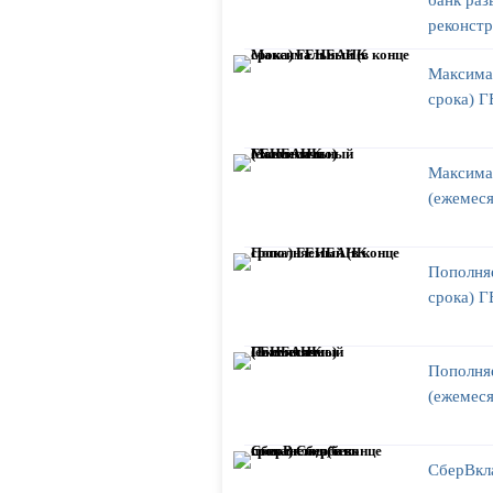
реконст
Максима
срока) 
Максима
(ежемес
Пополня
срока) 
Пополня
(ежемес
СберВкла