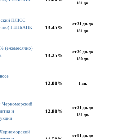
181 дн.
еский ПЛЮС
от 31 дн. до
13.45%
ячно) ГЕНБАНК
181 дн.
% (ежемесячно)
от 30 дн. до
13.25%
к
180 дн.
люсе
12.00%
1 дн.
+ Черноморский
от 31 дн. до
12.80%
вития и
181 дн.
рукции
 Черноморский
от 91 дн. до
вития и