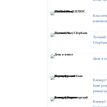
Классич
(ежемес
Лучший 
Сбербан
День в п
Клевер2
банк раз
реконст
Клевер2
банк раз