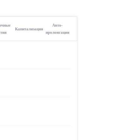
ичные
Авто-
Капитализация
ятия
пролонгация