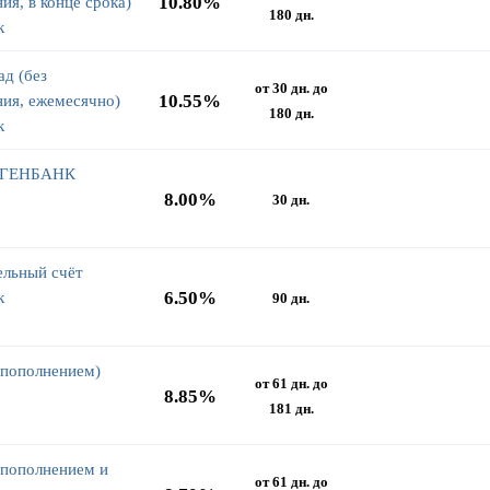
10.80%
ия, в конце срока)
180 дн.
к
д (без
от 30 дн. до
10.55%
ия, ежемесячно)
180 дн.
к
а ГЕНБАНК
8.00%
30 дн.
ельный счёт
6.50%
к
90 дн.
 пополнением)
от 61 дн. до
8.85%
181 дн.
 пополнением и
от 61 дн. до