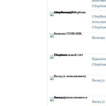
пополнен
Сбербан
СберВкла
пополнен
Сбербан
Копилк
Накопит
Сбербан
Вклад (с
Вклад (с