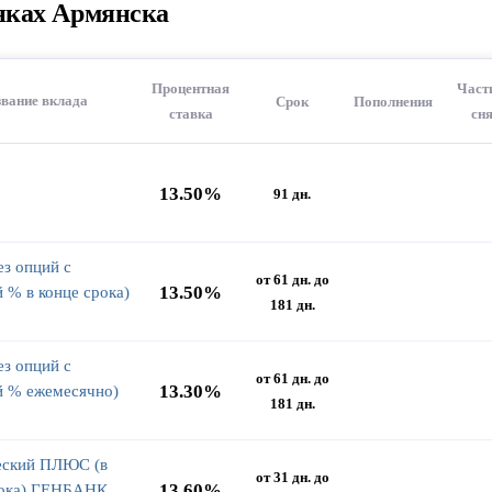
нках Армянска
Процентная
Част
вание вклада
Срок
Пополнения
ставка
сн
13.50%
91 дн.
ез опций с
от 61 дн. до
13.50%
 % в конце срока)
181 дн.
ез опций с
от 61 дн. до
13.30%
й % ежемесячно)
181 дн.
еский ПЛЮС (в
от 31 дн. до
13.60%
рока) ГЕНБАНК