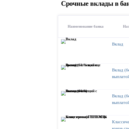
Срочные вклады в ба
Наименование банка
Наз
Вклад
Вклад (б
выплатой
Вклад (б
выплато
Классич
конце с