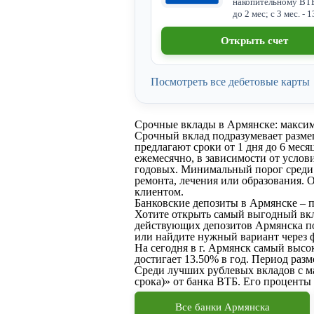
накопительному ВТ
до 2 мес; с 3 мес. - 
Открыть счет
Посмотреть все дебетовые карты
Срочные вклады в Армянске: макси
Срочный вклад подразумевает разме
предлагают сроки от 1 дня до 6 меся
ежемесячно, в зависимости от услов
годовых. Минимальный порог среди 
ремонта, лечения или образования. О
клиентом.
Банковские депозиты в Армянске – п
Хотите открыть самый выгодный вкл
действующих депозитов Армянска по
или найдите нужный вариант через 
На сегодня в г. Армянск самый высо
достигает 13.50% в год. Период разм
Среди лучших рублевых вкладов с ма
срока)» от банка ВТБ. Его проценты 
Все банки Армянска