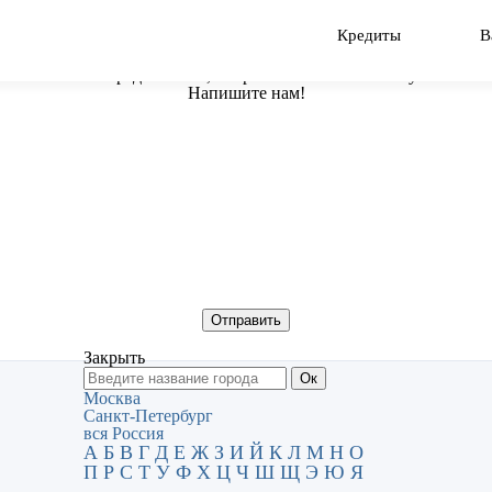
Кредиты
В
Есть предложение, вопрос или нашли ошибку?
Напишите нам!
Закрыть
Москва
Санкт-Петербург
вся Россия
А
Б
В
Г
Д
Е
Ж
З
И
Й
К
Л
М
Н
О
П
Р
С
Т
У
Ф
Х
Ц
Ч
Ш
Щ
Э
Ю
Я