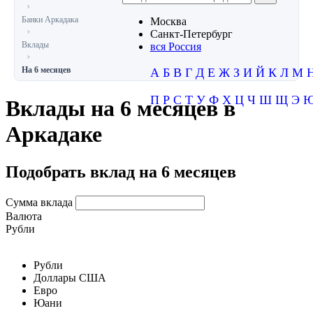
Банки Аркадака
Москва
Санкт-Петербург
Вклады
вся Россия
На 6 месяцев
А
Б
В
Г
Д
Е
Ж
З
И
Й
К
Л
М
П
Р
С
Т
У
Ф
Х
Ц
Ч
Ш
Щ
Э
Вклады на 6 месяцев в
Аркадаке
Подобрать вклад на 6 месяцев
Сумма вклада
Валюта
Рубли
Рубли
Доллары США
Евро
Юани