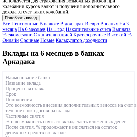
используется для страхования возможных рисков при
колебании курсов валют и получения дополнительного
дохода за счет таких колебаний.
Подобрать вклад
Все
Пенсионные
В валюте
В долларах
В евро
В юанях
На 3
месяца
На 6 месяцев
На 1 год
Накопительные счета
Выплата
% ежемесячно
С капитализацией
Краткосрочные
Высокий %
Онлайн
Срочные
Новые
Калькулятор доходности
Вклады на 6 месяцев в банках
Аркадака
Наименование банка
Название вклада
Процентная ставка
Срок
Пополнения
Это возможность внесения дополнительных взносов на счет в
течение срока договора вклада.
Частичные снятия
Это возможность снять со вклада часть вложенных денег.
После снятия, % продолжают начисляться на остаток
денежных средств во вкладе.