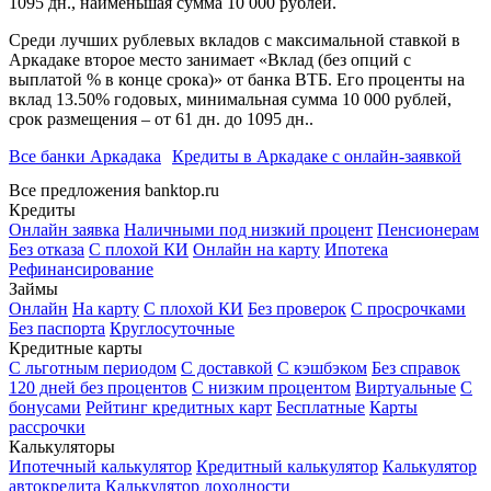
1095 дн., наименьшая сумма 10 000 рублей.
Среди лучших рублевых вкладов с максимальной ставкой в
Аркадаке второе место занимает «Вклад (без опций с
выплатой % в конце срока)» от банка ВТБ. Его проценты на
вклад 13.50% годовых, минимальная сумма 10 000 рублей,
срок размещения – от 61 дн. до 1095 дн..
Все банки Аркадака
Кредиты в Аркадаке с онлайн-заявкой
Все предложения banktop.ru
Кредиты
Онлайн заявка
Наличными под низкий процент
Пенсионерам
Без отказа
С плохой КИ
Онлайн на карту
Ипотека
Рефинансирование
Займы
Онлайн
На карту
С плохой КИ
Без проверок
С просрочками
Без паспорта
Круглосуточные
Кредитные карты
С льготным периодом
С доставкой
С кэшбэком
Без справок
120 дней без процентов
С низким процентом
Виртуальные
С
бонусами
Рейтинг кредитных карт
Бесплатные
Карты
рассрочки
Калькуляторы
Ипотечный калькулятор
Кредитный калькулятор
Калькулятор
автокредита
Калькулятор доходности