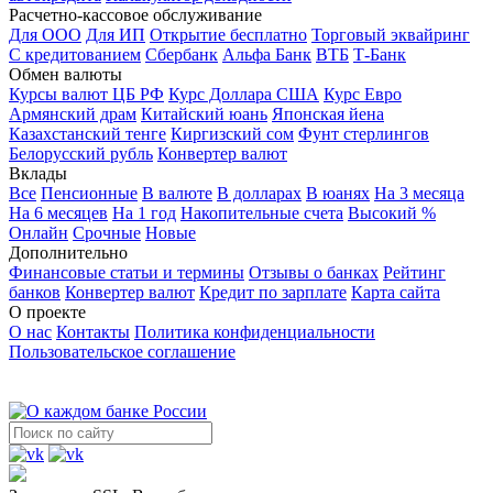
Расчетно-кассовое обслуживание
Для ООО
Для ИП
Открытие бесплатно
Торговый эквайринг
С кредитованием
Сбербанк
Альфа Банк
ВТБ
Т-Банк
Обмен валюты
Курсы валют ЦБ РФ
Курс Доллара США
Курс Евро
Армянский драм
Китайский юань
Японская йена
Казахстанский тенге
Киргизский сом
Фунт стерлингов
Белорусский рубль
Конвертер валют
Вклады
Все
Пенсионные
В валюте
В долларах
В юанях
На 3 месяца
На 6 месяцев
На 1 год
Накопительные счета
Высокий %
Онлайн
Срочные
Новые
Дополнительно
Финансовые статьи и термины
Отзывы о банках
Рейтинг
банков
Конвертер валют
Кредит по зарплате
Карта сайта
О проекте
О нас
Контакты
Политика конфиденциальности
Пользовательское соглашение