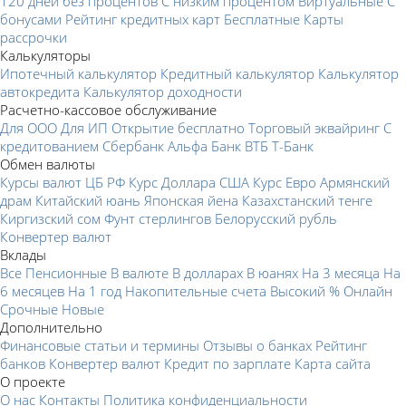
120 дней без процентов
С низким процентом
Виртуальные
С
бонусами
Рейтинг кредитных карт
Бесплатные
Карты
рассрочки
Калькуляторы
Ипотечный калькулятор
Кредитный калькулятор
Калькулятор
автокредита
Калькулятор доходности
Расчетно-кассовое обслуживание
Для ООО
Для ИП
Открытие бесплатно
Торговый эквайринг
С
кредитованием
Сбербанк
Альфа Банк
ВТБ
Т-Банк
Обмен валюты
Курсы валют ЦБ РФ
Курс Доллара США
Курс Евро
Армянский
драм
Китайский юань
Японская йена
Казахстанский тенге
Киргизский сом
Фунт стерлингов
Белорусский рубль
Конвертер валют
Вклады
Все
Пенсионные
В валюте
В долларах
В юанях
На 3 месяца
На
6 месяцев
На 1 год
Накопительные счета
Высокий %
Онлайн
Срочные
Новые
Дополнительно
Финансовые статьи и термины
Отзывы о банках
Рейтинг
банков
Конвертер валют
Кредит по зарплате
Карта сайта
О проекте
О нас
Контакты
Политика конфиденциальности