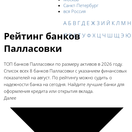
Санкт-Петербург
вся Россия
А
Б
В
Г
Д
Е
Ж
З
И
Й
К
Л
М
Н
Рейтинг банков
П
Р
С
Т
У
Ф
Х
Ц
Ч
Ш
Щ
Э
Ю
Палласовки
ТОП банков Палласовки по размеру активов в 2026 году.
Список всех 8 банков Палласовки с указанием финансовых
показателей на август. По рейтингу можно судить о
надежности банка на сегодня. Найдите лучшие банки для
оформления кредита или открытия вклада.
Далее