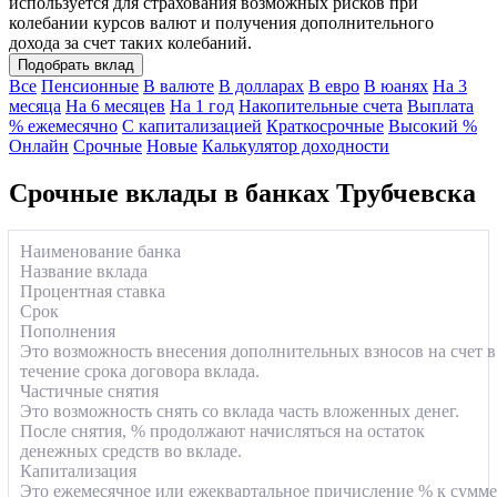
используется для страхования возможных рисков при
колебании курсов валют и получения дополнительного
дохода за счет таких колебаний.
Подобрать вклад
Все
Пенсионные
В валюте
В долларах
В евро
В юанях
На 3
месяца
На 6 месяцев
На 1 год
Накопительные счета
Выплата
% ежемесячно
С капитализацией
Краткосрочные
Высокий %
Онлайн
Срочные
Новые
Калькулятор доходности
Срочные вклады в банках Трубчевска
Наименование банка
Название вклада
Процентная ставка
Срок
Пополнения
Это возможность внесения дополнительных взносов на счет в
течение срока договора вклада.
Частичные снятия
Это возможность снять со вклада часть вложенных денег.
После снятия, % продолжают начисляться на остаток
денежных средств во вкладе.
Капитализация
Это ежемесячное или ежеквартальное причисление % к сумме