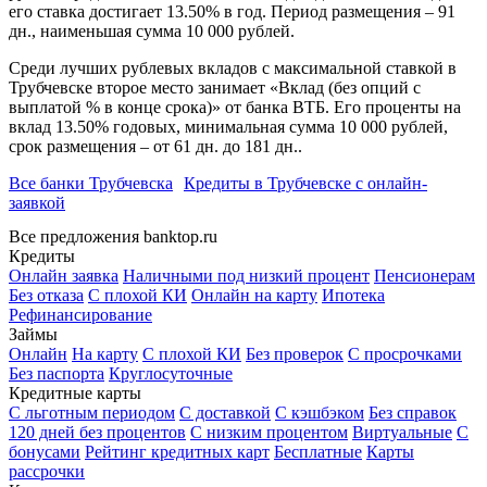
его ставка достигает 13.50% в год. Период размещения – 91
дн., наименьшая сумма 10 000 рублей.
Среди лучших рублевых вкладов с максимальной ставкой в
Трубчевске второе место занимает «Вклад (без опций с
выплатой % в конце срока)» от банка ВТБ. Его проценты на
вклад 13.50% годовых, минимальная сумма 10 000 рублей,
срок размещения – от 61 дн. до 181 дн..
Все банки Трубчевска
Кредиты в Трубчевске с онлайн-
заявкой
Все предложения banktop.ru
Кредиты
Онлайн заявка
Наличными под низкий процент
Пенсионерам
Без отказа
С плохой КИ
Онлайн на карту
Ипотека
Рефинансирование
Займы
Онлайн
На карту
С плохой КИ
Без проверок
С просрочками
Без паспорта
Круглосуточные
Кредитные карты
С льготным периодом
С доставкой
С кэшбэком
Без справок
120 дней без процентов
С низким процентом
Виртуальные
С
бонусами
Рейтинг кредитных карт
Бесплатные
Карты
рассрочки