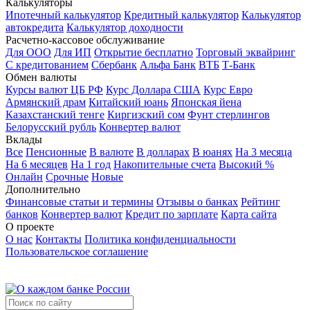
Калькуляторы
Ипотечный калькулятор
Кредитный калькулятор
Калькулятор
автокредита
Калькулятор доходности
Расчетно-кассовое обслуживание
Для ООО
Для ИП
Открытие бесплатно
Торговый эквайринг
С кредитованием
Сбербанк
Альфа Банк
ВТБ
Т-Банк
Обмен валюты
Курсы валют ЦБ РФ
Курс Доллара США
Курс Евро
Армянский драм
Китайский юань
Японская йена
Казахстанский тенге
Киргизский сом
Фунт стерлингов
Белорусский рубль
Конвертер валют
Вклады
Все
Пенсионные
В валюте
В долларах
В юанях
На 3 месяца
На 6 месяцев
На 1 год
Накопительные счета
Высокий %
Онлайн
Срочные
Новые
Дополнительно
Финансовые статьи и термины
Отзывы о банках
Рейтинг
банков
Конвертер валют
Кредит по зарплате
Карта сайта
О проекте
О нас
Контакты
Политика конфиденциальности
Пользовательское соглашение