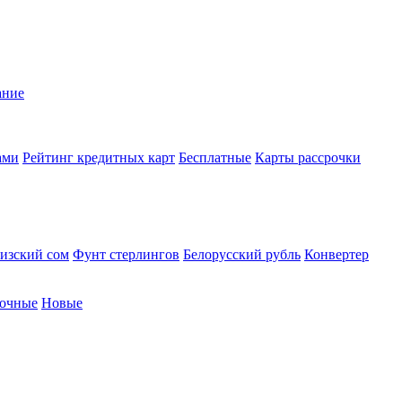
ание
ами
Рейтинг кредитных карт
Бесплатные
Карты рассрочки
изский сом
Фунт стерлингов
Белорусский рубль
Конвертер
очные
Новые