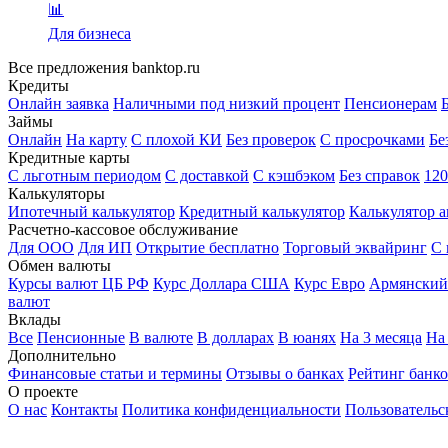
📊
Для бизнеса
Все предложения banktop.ru
Кредиты
Онлайн заявка
Наличными под низкий процент
Пенсионерам
Б
Займы
Онлайн
На карту
С плохой КИ
Без проверок
С просрочками
Бе
Кредитные карты
С льготным периодом
С доставкой
С кэшбэком
Без справок
120
Калькуляторы
Ипотечный калькулятор
Кредитный калькулятор
Калькулятор а
Расчетно-кассовое обслуживание
Для ООО
Для ИП
Открытие бесплатно
Торговый эквайринг
С 
Обмен валюты
Курсы валют ЦБ РФ
Курс Доллара США
Курс Евро
Армянский
валют
Вклады
Все
Пенсионные
В валюте
В долларах
В юанях
На 3 месяца
На
Дополнительно
Финансовые статьи и термины
Отзывы о банках
Рейтинг банк
О проекте
О нас
Контакты
Политика конфиденциальности
Пользовательс