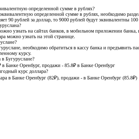
квивалентную определенной сумме в рублях?
 эквивалентную определенной сумме в рублях, необходимо раздел
яет 90 рублей за доллар, то 9000 рублей будут эквивалентны 100
гуруслана?
можно узнать на сайтах банков, в мобильном приложении банка, 
ра можно узнать на этой странице.
руслане?
гуруслане, необходимо обратиться в кассу банка и предъявить па
ленному курсу.
 в Бугуруслане?
в Банке Оренбург, продажи - 85.8₽ в Банке Оренбург
ыгодный курс доллара?
а в Банке Оренбург (82₽), продажи - в Банке Оренбург (85.8₽)