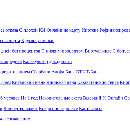
ез отказа
С плохой КИ
Онлайн на карту
Ипотека
Рефинансиров
з паспорта
Круглосуточные
 дней без процентов
С низким процентом
Виртуальные
С бонус
втокредита
Калькулятор доходности
кредитованием
Сбербанк
Альфа Банк
ВТБ
Т-Банк
 драм
Китайский юань
Японская йена
Казахстанский тенге
Кирг
 6 месяцев
На 1 год
Накопительные счета
Высокий %
Онлайн
Ср
ов
Конвертер валют
Кредит по зарплате
Карта сайта
кое соглашение