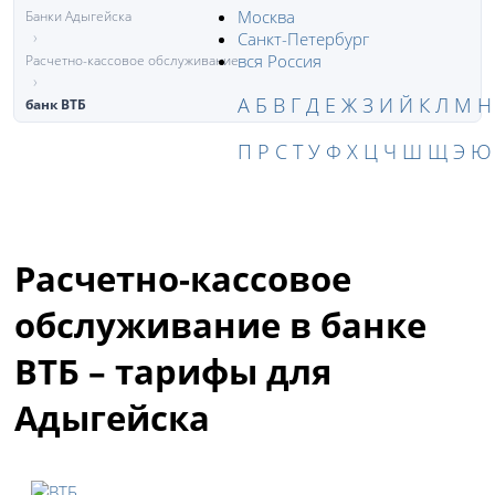
Москва
Банки Адыгейска
Санкт-Петербург
вся Россия
Расчетно-кассовое обслуживание
А
Б
В
Г
Д
Е
Ж
З
И
Й
К
Л
М
Н
банк ВТБ
П
Р
С
Т
У
Ф
Х
Ц
Ч
Ш
Щ
Э
Ю
Расчетно-кассовое
обслуживание в банке
ВТБ – тарифы для
Адыгейска