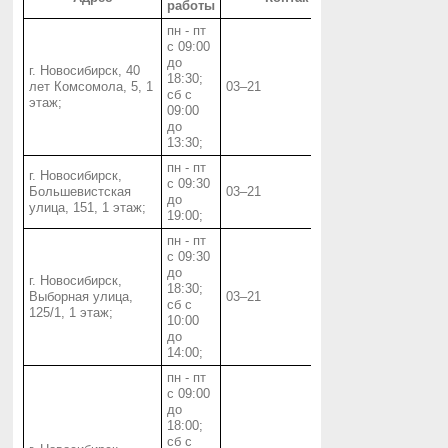
работы
пн - пт
с 09:00
до
г. Новосибирск, 40
18:30;
лет Комсомола, 5, 1
03‒21
сб с
этаж;
09:00
до
13:30;
пн - пт
г. Новосибирск,
с 09:30
Большевистская
03‒21
до
улица, 151, 1 этаж;
19:00;
пн - пт
с 09:30
до
г. Новосибирск,
18:30;
Выборная улица,
03‒21
сб с
125/1, 1 этаж;
10:00
до
14:00;
пн - пт
с 09:00
до
18:00;
сб с