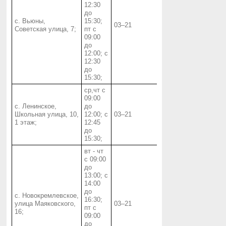
12:30
до
с. Вьюны,
15:30;
03‒21
Советская улица, 7;
пт с
09:00
до
12:00; с
12:30
до
15:30;
ср,чт с
09:00
с. Ленинское,
до
Школьная улица, 10,
12:00; с
03‒21
1 этаж;
12:45
до
15:30;
вт - чт
с 09:00
до
13:00; с
14:00
до
с. Новокремлевское,
16:30;
улица Маяковского,
03‒21
пт с
16;
09:00
до