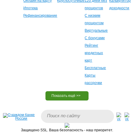
Онлайн на карту
Круглосуточные
120 дней без
Калькулятор
Ипотека
процентов
доходности
Рефинансирование
С низким
процентом
Виртуальные
С бонусами
Рейтинг
кредитных
карт
Бесплатные
Карты
рассрочки
Защищено SSL. Ваша безопасность - наш приоритет.