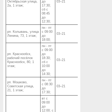
Октябрьская улица,
до
03‒21
2а, 1 этаж;
17:30;
сб с
08:45
до
12:30;
пн - пт
рп. Колывань, улица
с 09:00
03‒21
Ленина, 73, 1 этаж;
до
18:00;
пн - пт
с 09:00
рп. Краснообск,
до
рабочий посёлок
18:30;
03‒21
Краснообск, 80, 1
сб с
этаж;
10:00
до
14:30;
пн - пт
рп. Мошково,
с 08:30
Советская улица,
03‒21
до
21, 1 этаж;
17:30;
вт с
09:00
до
12:00; с