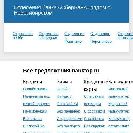
Отделения банка «СберБанк» рядом с
Новосибирском
Отделения
Отделения
Отделения
Отделения
Отделе
в Оби
в Бердске
в
в
в Тогуч
Искитиме
Черепаново
Все предложения banktop.ru
Кредиты
Займы
Кредитные
Калькулят
карты
Онлайн заявка
Онлайн
Ипотечный
Наличными под
На карту
С льготным
калькулятор
низкий процент
С плохой КИ
периодом
Кредитный
Пенсионерам
Без проверок
С доставкой
калькулятор
Без отказа
С просрочками
С кэшбэком
Калькулятор
С плохой КИ
Без паспорта
Без справок
автокредита