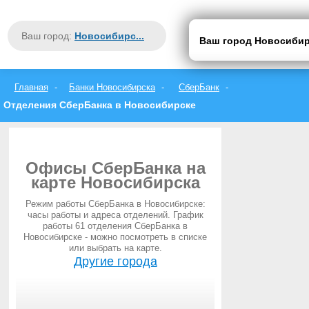
Закрыть
Москва
Ваш город:
Новосибирс...
Санкт-Петербург
Ваш город Новосиби
вся Россия
А
Б
В
Г
Д
Е
Ж
З
И
Й
К
Л
М
Н
О
П
Р
С
Т
У
Ф
Х
Ц
Ч
Ш
Щ
Э
Ю
Я
Главная
Банки Новосибирска
СберБанк
Отделения СберБанка в Новосибирске
Офисы СберБанка на
карте Новосибирска
Режим работы СберБанка в Новосибирске:
часы работы и адреса отделений. График
работы 61 отделения СберБанка в
Новосибирске - можно посмотреть в списке
или выбрать на карте.
Другие города