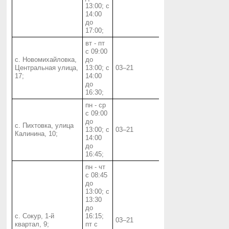
13:00; с
14:00
до
17:00;
вт - пт
с 09:00
с. Новомихайловка,
до
Центральная улица,
13:00; с
03‒21
17;
14:00
до
16:30;
пн - ср
с 09:00
до
с. Пихтовка, улица
13:00; с
03‒21
Калинина, 10;
14:00
до
16:45;
пн - чт
с 08:45
до
13:00; с
13:30
до
с. Сокур, 1-й
16:15;
03‒21
квартал, 9;
пт с