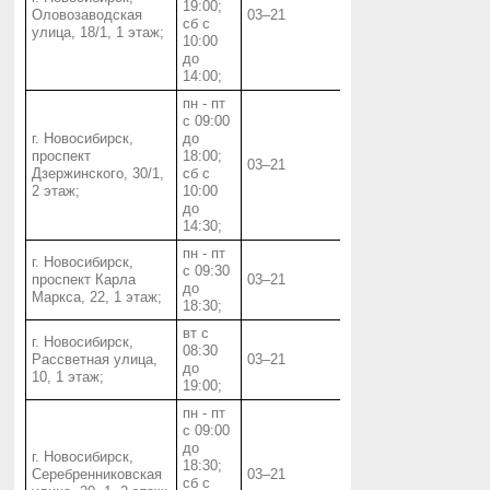
19:00;
Оловозаводская
03‒21
сб с
улица, 18/1, 1 этаж;
10:00
до
14:00;
пн - пт
с 09:00
г. Новосибирск,
до
проспект
18:00;
03‒21
Дзержинского, 30/1,
сб с
2 этаж;
10:00
до
14:30;
пн - пт
г. Новосибирск,
с 09:30
проспект Карла
03‒21
до
Маркса, 22, 1 этаж;
18:30;
вт с
г. Новосибирск,
08:30
Рассветная улица,
03‒21
до
10, 1 этаж;
19:00;
пн - пт
с 09:00
до
г. Новосибирск,
18:30;
Серебренниковская
03‒21
сб с