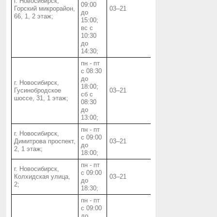
г. Новосибирск,
09:00
Горский микрорайон,
03‒21
до
66, 1, 2 этаж;
15:00;
вс с
10:30
до
14:30;
пн - пт
с 08:30
до
г. Новосибирск,
18:00;
Гусинобродское
03‒21
сб с
шоссе, 31, 1 этаж;
08:30
до
13:00;
пн - пт
г. Новосибирск,
с 09:00
Димитрова проспект,
03‒21
до
2, 1 этаж;
18:00;
пн - пт
г. Новосибирск,
с 09:00
Колхидская улица,
03‒21
до
2;
18:30;
пн - пт
с 09:00
до