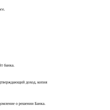
ге.
йт банка.
одтверждающий доход, копия
домление о решении Банка.