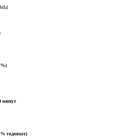
ЙМЫ
о
2%)
0 минут
2% годовых)