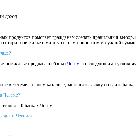
й доход
ых продуктов помогает гражданам сделать правильный выбор. К
у на вторичное жилье с минимальным процентом и нужной суммо
учше?
оричное жилье предлагают банки
Чегема
со следующими условиям
ье в Чегеме в нашем каталоге, заполните заявку на сайте банка.
 в Чегеме?
 рублей в 0 банках Чегема
редит в Чегеме?