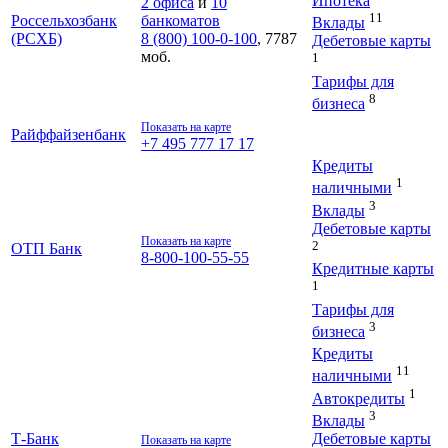
Ипотека
2 офиса
и
10
11
Россельхозбанк
банкоматов
Вклады
(РСХБ)
8 (800) 100-0-100
, 7787
Дебетовые карты
моб.
1
Тарифы для
8
бизнеса
Показать на карте
Райффайзенбанк
+7 495 777 17 17
Кредиты
1
наличными
3
Вклады
Дебетовые карты
Показать на карте
2
ОТП Банк
8-800-100-55-55
Кредитные карты
1
Тарифы для
3
бизнеса
Кредиты
11
наличными
1
Автокредиты
3
Вклады
Дебетовые карты
Т-Банк
Показать на карте