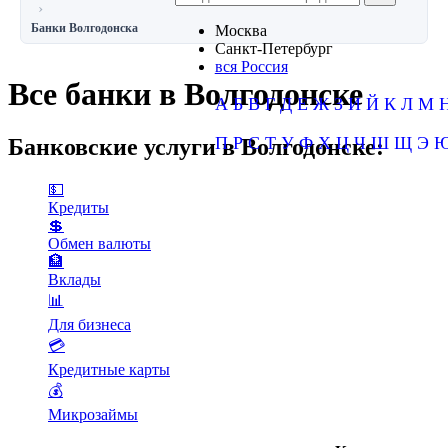
Банки Волгодонска
Москва
Санкт-Петербург
вся Россия
Все банки в Волгодонске
А
Б
В
Г
Д
Е
Ж
З
И
Й
К
Л
М
П
Р
С
Т
У
Ф
Х
Ц
Ч
Ш
Щ
Э
Банковские услуги в Волгодонске:
💵
Кредиты
💲
Обмен валюты
🏦
Вклады
📊
Для бизнеса
💳
Кредитные карты
💰
Микрозаймы