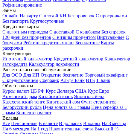
Рефинансирование
Займы
Онлайн
На карту
С плохой КИ
Без проверок
С просрочками
Без паспорта
Круглосуточные
Кредитные карты
С льготным периодом
С доставкой
С кэшбэком
Без справок
120 дней без процентов
С низким процентом
Виртуальные
С
бонусами
Рейтинг кредитных карт
Бесплатные
Карты
рассрочки
Калькуляторы
Ипотечный калькулятор
Кредитный калькулятор
Калькулятор
автокредита
Калькулятор доходности
Расчетно-кассовое обслуживание
Для ООО
Для ИП
Открытие бесплатно
Торговый эквайринг
С кредитованием
Сбербанк
Альфа Банк
ВТБ
Т-Банк
Обмен валюты
Курсы валют ЦБ РФ
Курс Доллара США
Курс Евро
Армянский драм
Китайский юань
Японская йена
Казахстанский тенге
Киргизский сом
Фунт стерлингов
Белорусский рубль
Цена золота за 1 грамм
Цена серебра за 1
грамм
Конвертер валют
Вклады
Все
Пенсионные
В валюте
В долларах
В юанях
На 3 месяца
На 6 месяцев
На 1 год
Накопительные счета
Высокий %