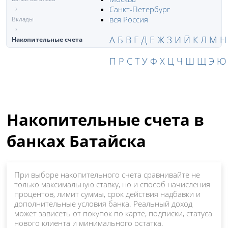
Санкт-Петербург
вся Россия
Вклады
А
Б
В
Г
Д
Е
Ж
З
И
Й
К
Л
М
Н
Накопительные счета
П
Р
С
Т
У
Ф
Х
Ц
Ч
Ш
Щ
Э
Ю
Накопительные счета в
банках Батайска
При выборе накопительного счета сравнивайте не
только максимальную ставку, но и способ начисления
процентов, лимит суммы, срок действия надбавки и
дополнительные условия банка. Реальный доход
может зависеть от покупок по карте, подписки, статуса
нового клиента и минимального остатка.