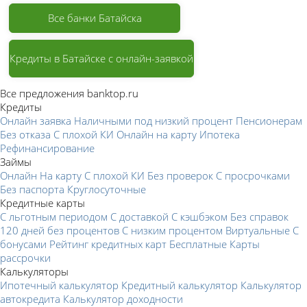
Все банки Батайска
Кредиты в Батайске с онлайн-заявкой
Все предложения banktop.ru
Кредиты
Онлайн заявка
Наличными под низкий процент
Пенсионерам
Без отказа
С плохой КИ
Онлайн на карту
Ипотека
Рефинансирование
Займы
Онлайн
На карту
С плохой КИ
Без проверок
С просрочками
Без паспорта
Круглосуточные
Кредитные карты
С льготным периодом
С доставкой
С кэшбэком
Без справок
120 дней без процентов
С низким процентом
Виртуальные
С
бонусами
Рейтинг кредитных карт
Бесплатные
Карты
рассрочки
Калькуляторы
Ипотечный калькулятор
Кредитный калькулятор
Калькулятор
автокредита
Калькулятор доходности