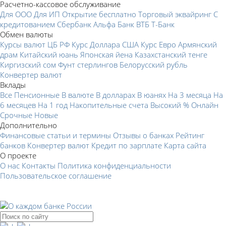
Расчетно-кассовое обслуживание
Для ООО
Для ИП
Открытие бесплатно
Торговый эквайринг
С
кредитованием
Сбербанк
Альфа Банк
ВТБ
Т-Банк
Обмен валюты
Курсы валют ЦБ РФ
Курс Доллара США
Курс Евро
Армянский
драм
Китайский юань
Японская йена
Казахстанский тенге
Киргизский сом
Фунт стерлингов
Белорусский рубль
Конвертер валют
Вклады
Все
Пенсионные
В валюте
В долларах
В юанях
На 3 месяца
На
6 месяцев
На 1 год
Накопительные счета
Высокий %
Онлайн
Срочные
Новые
Дополнительно
Финансовые статьи и термины
Отзывы о банках
Рейтинг
банков
Конвертер валют
Кредит по зарплате
Карта сайта
О проекте
О нас
Контакты
Политика конфиденциальности
Пользовательское соглашение