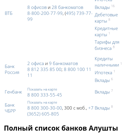
16
8 офисов
и
28 банкоматов
Вклады
ВТБ
8-800-200-77-99
, (
495) 739-77-
Дебетовые
99
8
карты
Кредитные
1
карты
Тарифы для
8
бизнеса
Кредиты
2 офиса
и
9 банкоматов
1
наличными
Банк
8 812 335 85 00
;
8 800 100 11
Россия
1
Ипотека
11
6
Вклады
Показать на карте
7
Генбанк
Вклады
8 800 333-55-45
Показать на карте
Банк
8
8 800 300-30-00
, 300 с моб.,
+7
Вклады
ЧБРР
(3652) 605-805
Полный список банков Алушты