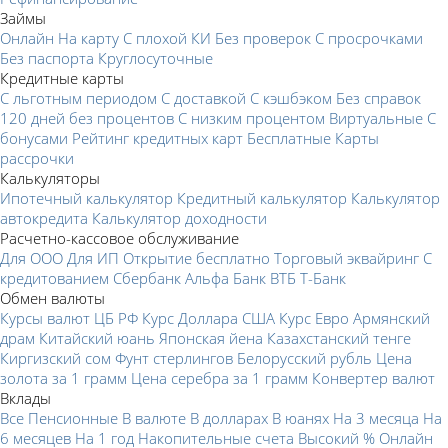
Займы
Онлайн
На карту
С плохой КИ
Без проверок
С просрочками
Без паспорта
Круглосуточные
Кредитные карты
С льготным периодом
С доставкой
С кэшбэком
Без справок
120 дней без процентов
С низким процентом
Виртуальные
С
бонусами
Рейтинг кредитных карт
Бесплатные
Карты
рассрочки
Калькуляторы
Ипотечный калькулятор
Кредитный калькулятор
Калькулятор
автокредита
Калькулятор доходности
Расчетно-кассовое обслуживание
Для ООО
Для ИП
Открытие бесплатно
Торговый эквайринг
С
кредитованием
Сбербанк
Альфа Банк
ВТБ
Т-Банк
Обмен валюты
Курсы валют ЦБ РФ
Курс Доллара США
Курс Евро
Армянский
драм
Китайский юань
Японская йена
Казахстанский тенге
Киргизский сом
Фунт стерлингов
Белорусский рубль
Цена
золота за 1 грамм
Цена серебра за 1 грамм
Конвертер валют
Вклады
Все
Пенсионные
В валюте
В долларах
В юанях
На 3 месяца
На
6 месяцев
На 1 год
Накопительные счета
Высокий %
Онлайн