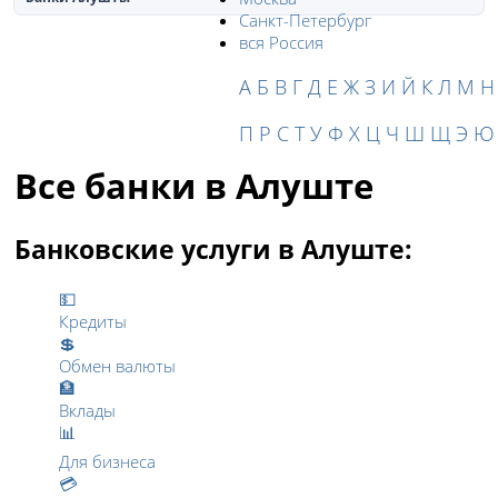
Санкт-Петербург
вся Россия
А
Б
В
Г
Д
Е
Ж
З
И
Й
К
Л
М
Н
П
Р
С
Т
У
Ф
Х
Ц
Ч
Ш
Щ
Э
Ю
Все банки в Алуште
Банковские услуги в Алуште:
💵
Кредиты
💲
Обмен валюты
🏦
Вклады
📊
Для бизнеса
💳