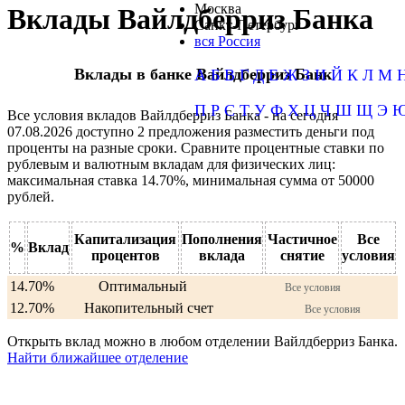
Москва
Вклады Вайлдберриз Банка
Санкт-Петербург
вся Россия
Вклады в банке Вайлдберриз Банк
А
Б
В
Г
Д
Е
Ж
З
И
Й
К
Л
М
П
Р
С
Т
У
Ф
Х
Ц
Ч
Ш
Щ
Э
Все условия вкладов Вайлдберриз Банка - на сегодня
07.08.2026 доступно 2 предложения разместить деньги под
проценты на разные сроки. Сравните процентные ставки по
рублевым и валютным вкладам для физических лиц:
максимальная ставка 14.70%, минимальная сумма от 50000
рублей.
Капитализация
Пополнения
Частичное
Все
%
Вклад
процентов
вклада
снятие
условия
14.70%
Оптимальный
Все условия
12.70%
Накопительный счет
Все условия
Открыть вклад можно в любом отделении Вайлдберриз Банка.
Найти ближайшее отделение
ООО "Вайлдберриз Банк"