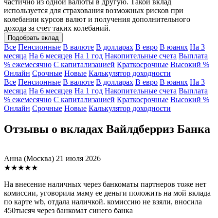
частично из одной валюты в другую. Такой вклад
используется для страхования возможных рисков при
колебании курсов валют и получения дополнительного
дохода за счет таких колебаний.
Подобрать вклад
Все
Пенсионные
В валюте
В долларах
В евро
В юанях
На 3
месяца
На 6 месяцев
На 1 год
Накопительные счета
Выплата
% ежемесячно
С капитализацией
Краткосрочные
Высокий %
Онлайн
Срочные
Новые
Калькулятор доходности
Все
Пенсионные
В валюте
В долларах
В евро
В юанях
На 3
месяца
На 6 месяцев
На 1 год
Накопительные счета
Выплата
% ежемесячно
С капитализацией
Краткосрочные
Высокий %
Онлайн
Срочные
Новые
Калькулятор доходности
Отзывы о вкладах Вайлдберриз Банка
Анна
(Москва)
21 июля 2026
★★★★★
На внесение наличных через банкоматы партнеров тоже нет
комиссии, уговорила маму ее деньги положить на мой вклада
по карте wb, отдала наличкой. комиссию не взяли, вносила
450тысяч через банкомат синего банка