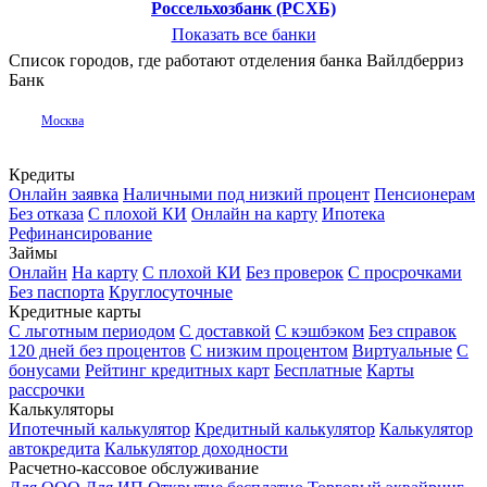
Россельхозбанк (РСХБ)
Показать все банки
Список городов, где работают отделения банка Вайлдберриз
Банк
Москва
Кредиты
Онлайн заявка
Наличными под низкий процент
Пенсионерам
Без отказа
С плохой КИ
Онлайн на карту
Ипотека
Рефинансирование
Займы
Онлайн
На карту
С плохой КИ
Без проверок
С просрочками
Без паспорта
Круглосуточные
Кредитные карты
С льготным периодом
С доставкой
С кэшбэком
Без справок
120 дней без процентов
С низким процентом
Виртуальные
С
бонусами
Рейтинг кредитных карт
Бесплатные
Карты
рассрочки
Калькуляторы
Ипотечный калькулятор
Кредитный калькулятор
Калькулятор
автокредита
Калькулятор доходности
Расчетно-кассовое обслуживание