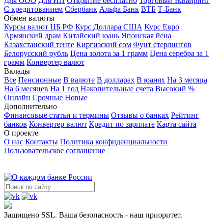
Для ООО
Для ИП
Открытие бесплатно
Торговый эквайринг
С кредитованием
Сбербанк
Альфа Банк
ВТБ
Т-Банк
Обмен валюты
Курсы валют ЦБ РФ
Курс Доллара США
Курс Евро
Армянский драм
Китайский юань
Японская йена
Казахстанский тенге
Киргизский сом
Фунт стерлингов
Белорусский рубль
Цена золота за 1 грамм
Цена серебра за 1
грамм
Конвертер валют
Вклады
Все
Пенсионные
В валюте
В долларах
В юанях
На 3 месяца
На 6 месяцев
На 1 год
Накопительные счета
Высокий %
Онлайн
Срочные
Новые
Дополнительно
Финансовые статьи и термины
Отзывы о банках
Рейтинг
банков
Конвертер валют
Кредит по зарплате
Карта сайта
О проекте
О нас
Контакты
Политика конфиденциальности
Пользовательское соглашение
Защищено SSL. Ваша безопасность - наш приоритет.