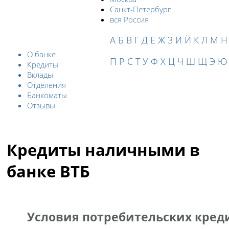
Санкт-Петербург
вся Россия
А
Б
В
Г
Д
Е
Ж
З
И
Й
К
Л
М
Н
О банке
П
Р
С
Т
У
Ф
Х
Ц
Ч
Ш
Щ
Э
Ю
Кредиты
Вклады
Отделения
Банкоматы
Отзывы
Кредиты наличными в
банке ВТБ
Условия потребительских креди