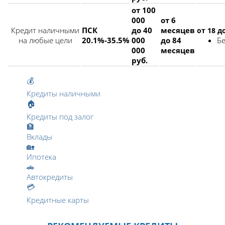
от 100
000
от 6
Кредит наличными
ПСК
до 40
месяцев
от 18 д
на любые цели
20.1%-35.5%
000
до 84
Бе
000
месяцев
руб.
💰
Кредиты наличными
🏠
Кредиты под залог
🏦
Вклады
🏡
Ипотека
🚗
Автокредиты
💳
Кредитные карты