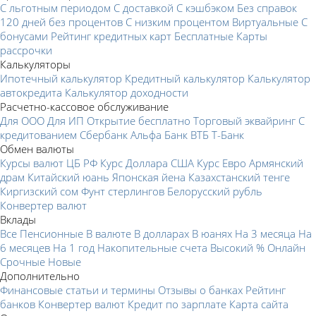
С льготным периодом
С доставкой
С кэшбэком
Без справок
120 дней без процентов
С низким процентом
Виртуальные
С
бонусами
Рейтинг кредитных карт
Бесплатные
Карты
рассрочки
Калькуляторы
Ипотечный калькулятор
Кредитный калькулятор
Калькулятор
автокредита
Калькулятор доходности
Расчетно-кассовое обслуживание
Для ООО
Для ИП
Открытие бесплатно
Торговый эквайринг
С
кредитованием
Сбербанк
Альфа Банк
ВТБ
Т-Банк
Обмен валюты
Курсы валют ЦБ РФ
Курс Доллара США
Курс Евро
Армянский
драм
Китайский юань
Японская йена
Казахстанский тенге
Киргизский сом
Фунт стерлингов
Белорусский рубль
Конвертер валют
Вклады
Все
Пенсионные
В валюте
В долларах
В юанях
На 3 месяца
На
6 месяцев
На 1 год
Накопительные счета
Высокий %
Онлайн
Срочные
Новые
Дополнительно
Финансовые статьи и термины
Отзывы о банках
Рейтинг
банков
Конвертер валют
Кредит по зарплате
Карта сайта