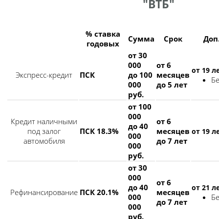
"ВТБ"
% ставка
Сумма
Срок
Доп
годовых
от 30
000
от 6
от 19 л
Экспресс-кредит
ПСК
до 100
месяцев
Б
000
до 5 лет
руб.
от 100
000
Кредит наличными
от 6
до 40
под залог
ПСК 18.3%
месяцев
от 19 л
000
автомобиля
до 7 лет
000
руб.
от 30
000
от 6
до 40
от 21 л
Рефинансирование
ПСК 20.1%
месяцев
000
Б
до 7 лет
000
руб.