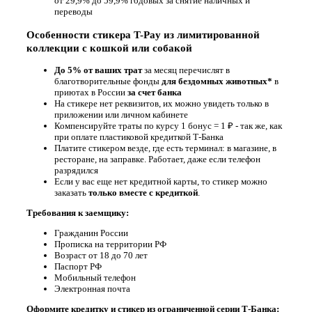
от 29,9% до 59,9% годовых за снятие наличных и
переводы
Особенности стикера T-Pay из лимитированной
коллекции с кошкой или собакой
До 5% от ваших трат
за месяц перечислят в
благотворительные фонды
для бездомных животных*
в
приютах в России
за счет банка
На стикере нет реквизитов, их можно увидеть только в
приложении или личном кабинете
Компенсируйте траты по курсу 1 бонус = 1 ₽ - так же, как
при оплате пластиковой кредиткой Т-Банка
Платите стикером везде, где есть терминал: в магазине, в
ресторане, на заправке. Работает, даже если телефон
разрядился
Если у вас еще нет кредитной карты, то стикер можно
заказать
только вместе с кредиткой
.
Требования к заемщику:
Гражданин России
Прописка на территории РФ
Возраст от 18 до 70 лет
Паспорт РФ
Мобильный телефон
Электронная почта
Оформите кредитку и стикер из ограниченной серии Т-Банка: