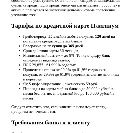
собственное усмотрение. Обычно новичкам дается минимальная
сумма на кредит. Если кредитополучатель не делает просрочек и
активно пользуется банковскими деньгами, сумма постепенно
увеличивается.
Тарифы по кредитной карте Платинум
Грейс-период:
55 дней
на любые покупки,
120 дней
на
погашение кредитов других банков
Рассрочка на покупки до
365 дней
Срок действия карты 36 месяцев
Минимальный платеж – до 8%. Точную цифру банк
определяет индивидуально;
ПСК 29,855 - 61,999% годовых
Процентная ставка от 29,9% до 61,9% годовых за
покупки, от 29,9% до 61,9% годовых за снятие наличных
и переводы
SMS-информирование – ежемесячно 59 руб.
Переводы на карты любых банков до 50 000 рублей в
месяц бесплатно, с подпиской Pro до 100 000 рублей в
месяц
Следует отметить, что, если клиент не использует карту,
проценты не начисляются.
Требования банка к клиенту