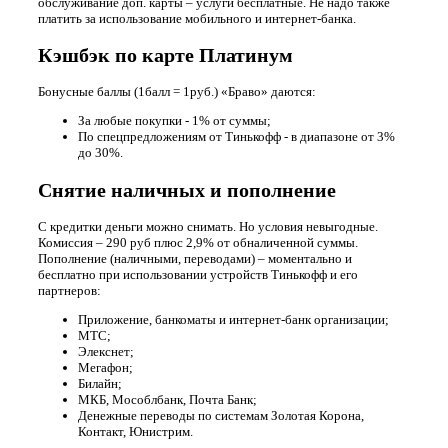
обслуживание доп. карты – услуги бесплатные. Не надо также
платить за использование мобильного и интернет-банка.
Кэшбэк по карте Платинум
Бонусные баллы (1балл = 1руб.) «Браво» даются:
За любые покупки - 1% от суммы;
По спецпредложениям от Тинькофф - в диапазоне от 3%
до 30%.
Снятие наличных и пополнение
С кредитки деньги можно снимать. Но условия невыгодные.
Комиссия – 290 руб плюс 2,9% от обналиченной суммы.
Пополнение (наличными, переводами) – моментально и
бесплатно при использовании устройств Тинькофф и его
партнеров:
Приложение, банкоматы и интернет-банк организации;
МТС;
Элекснет;
Мегафон;
Билайн;
МКБ, Мособлбанк, Почта Банк;
Денежные переводы по системам Золотая Корона,
Контакт, Юнистрим.