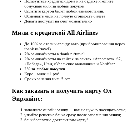
Пользуйтесь кредиткой дома и на отдыхе и копите
бонусные мили за любые покупки
Оплатите картой билет любой авиакомпании.
Обменяйте мили на полную стоимость билета
Деньги поступят на счет моментально
Мили с кредиткой All Airlines
До 10% за отели и аренду авто (при бронировании через
tbank.ru/travel)
7% за авиабилеты в tbank.ru/travel
2% за авиабилеты на сайтах
на сайтах «Аэрофлот», S7,
«Победа», Utair, «Уральские авиалинии» и NordStar
2% за любые покупки
Курс 1 миля = 1 руб.
Срок хранения миль 5 лет
Как заказать и получить карту Ол
Эирлайнс:
заполните онлайн-заявку — вам не нужно посещать офиc;
узнайте решение банка сразу после заполнения заявки;
банк бесплатно доставит вам карту!