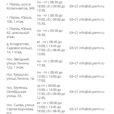
пн - пт с 08:30 до
г. Пермь, шоссе
18:00; сб с 09:00 до
03‒21 info@sb.perm.ru
Космонавтов, 349;
13:30;
пн - пт с 08:30 до
г. Пермь, Юрша,
19:00; сб с 09:00 до
03‒21 info@sb.perm.ru
100, 1 этаж;
15:30;
г. Пермь, Юрша,
пн - пт с 09:30 до
62, цокольный
03‒21 info@sb.perm.ru
18:30;
этаж;
вт - пт с 08:45 до
д. Кондратово,
13:00; с 13:45 до
Садовое кольцо,
03‒21 info@sb.perm.ru
17:00; сб с 08:45 до
14, 1 этаж;
13:00;
пос. Звездный,
пн - пт с 09:00 до
улица Ленина,
03‒21 info@sb.perm.ru
17:30;
12а, 1 этаж;
пн - пт с 08:45 до
пос. Кукуштан,
13:00; с 14:00 до
03‒21 info@sb.perm.ru
улица Ленина, 1в;
17:00;
ср-пт с 09:00 до
пос. Мулянка,
13:00; с 14:00 до
Октябрьская
03‒21 info@sb.perm.ru
17:45; сб с 09:00 до
улица, 33;
12:45;
вт - пт с 09:00 до
пос. Сылва, улица
13:00; с 13:45 до
Сергея Корнеева,
03‒21 info@sb.perm.ru
18:00; сб с 08:45 до
6/2;