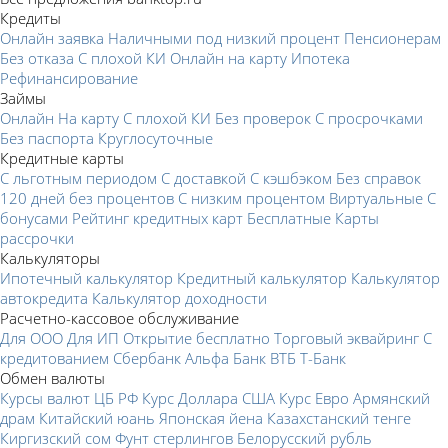
Кредиты
Онлайн заявка
Наличными под низкий процент
Пенсионерам
Без отказа
С плохой КИ
Онлайн на карту
Ипотека
Рефинансирование
Займы
Онлайн
На карту
С плохой КИ
Без проверок
С просрочками
Без паспорта
Круглосуточные
Кредитные карты
С льготным периодом
С доставкой
С кэшбэком
Без справок
120 дней без процентов
С низким процентом
Виртуальные
С
бонусами
Рейтинг кредитных карт
Бесплатные
Карты
рассрочки
Калькуляторы
Ипотечный калькулятор
Кредитный калькулятор
Калькулятор
автокредита
Калькулятор доходности
Расчетно-кассовое обслуживание
Для ООО
Для ИП
Открытие бесплатно
Торговый эквайринг
С
кредитованием
Сбербанк
Альфа Банк
ВТБ
Т-Банк
Обмен валюты
Курсы валют ЦБ РФ
Курс Доллара США
Курс Евро
Армянский
драм
Китайский юань
Японская йена
Казахстанский тенге
Киргизский сом
Фунт стерлингов
Белорусский рубль