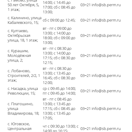
с. Гамово, улица
14:00; с 14:45 до
50 лет Октября, 5,
03‒21 info@sb.perm.ru
17:00; сб с 08:45 до
1 этаж;
13:00;
с. Калинино, улица
сб с 09:00 до 12:45;
03‒21 info@sb.perm.ru
Кабалевского, 15;
вт - пт с 09:00 до
с. Култаево,
13:00; с 14:00 до
Октябрьская
03‒21 info@sb.perm.ru
18:00; сб с 09:00 до
улица, 18, 1 этаж;
13:00;
вт - пт с 08:30 до
с. Курашим,
13:00; с 14:00 до
Молодёжная
03‒21 info@sb.perm.ru
17:15; сб с 08:30 до
улица, 2;
12:15;
вт - пт с 08:30 до
с. Лобаново,
13:00; с 13:45 до
Строителей, 2/2, 1
03‒21 info@sb.perm.ru
16:45; сб с 08:30 до
этаж;
12:00;
с. Насадка, улица
ср с 09:45 до 14:00;
03‒21 info@sb.perm.ru
Революции, 15;
пт с 09:45 до 14:00;
вт - пт с 08:45 до
с. Платошино,
13:00; с 13:45 до
улица
17:15; сб с 08:45 до
03‒21 info@sb.perm.ru
Владимирова, 18;
13:00; с 13:45 до
17:05;
с. Юговское,
чт с 09:30 до 13:00; с
Центральная
03‒21 info@sb.perm.ru
14:00 до 16:15;