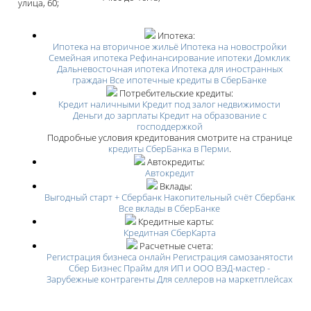
улица, 60;
Ипотека:
Ипотека на вторичное жильё
Ипотека на новостройки
Семейная ипотека
Рефинансирование ипотеки Домклик
Дальневосточная ипотека
Ипотека для иностранных
граждан
Все ипотечные кредиты в СберБанке
Потребительские кредиты:
Кредит наличными
Кредит под залог недвижимости
Деньги до зарплаты
Кредит на образование с
господдержкой
Подробные условия кредитования смотрите на странице
кредиты СберБанка в Перми
.
Автокредиты:
Автокредит
Вклады:
Выгодный старт + Сбербанк
Накопительный счёт Сбербанк
Все вклады в СберБанке
Кредитные карты:
Кредитная СберКарта
Расчетные счета:
Регистрация бизнеса онлайн
Регистрация самозанятости
Сбер Бизнес Прайм для ИП и ООО
ВЭД-мастер -
Зарубежные контрагенты
Для селлеров на маркетплейсах