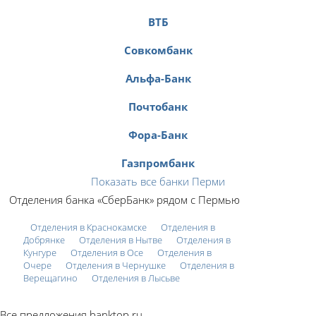
ВТБ
Совкомбанк
Альфа-Банк
Почтобанк
Фора-Банк
Газпромбанк
Показать все банки Перми
Отделения банка «СберБанк» рядом с Пермью
Отделения в Краснокамске
Отделения в
Добрянке
Отделения в Нытве
Отделения в
Кунгуре
Отделения в Осе
Отделения в
Очере
Отделения в Чернушке
Отделения в
Верещагино
Отделения в Лысьве
Все предложения banktop.ru