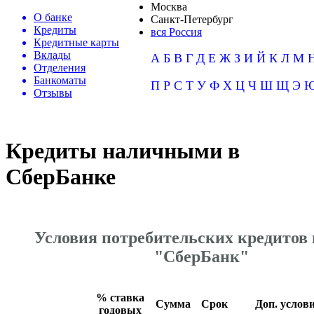
Москва
О банке
Санкт-Петербург
Кредиты
вся Россия
Кредитные карты
Вклады
А
Б
В
Г
Д
Е
Ж
З
И
Й
К
Л
М
Отделения
Банкоматы
П
Р
С
Т
У
Ф
Х
Ц
Ч
Ш
Щ
Э
Отзывы
Кредиты наличными в
СберБанке
Условия потребительских кредитов 
"СберБанк"
% ставка
Сумма
Срок
Доп. услов
годовых