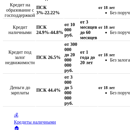
Кредит на
ПСК
от 18 лет
образование с
3%-22.22%
Без поруч
господдержкой
от 3
от 10
Кредит
ПСК
месяцев
от 18 лет
000
наличными
24.9%-44.8%
до 60
Без поруч
руб.
месяцев
от 300
000
Кредит под
от 1
до 20
от 18 лет
залог
ПСК 26.5%
года до
000
Без залога
недвижимости
20 лет
000
руб.
от 3
000
Деньги до
до 5
от 18 лет
ПСК 44.4%
зарплаты
000
Без поруч
000
руб.
💰
Кредиты наличными
🏠