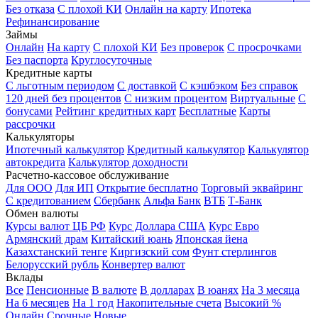
Без отказа
С плохой КИ
Онлайн на карту
Ипотека
Рефинансирование
Займы
Онлайн
На карту
С плохой КИ
Без проверок
С просрочками
Без паспорта
Круглосуточные
Кредитные карты
С льготным периодом
С доставкой
С кэшбэком
Без справок
120 дней без процентов
С низким процентом
Виртуальные
С
бонусами
Рейтинг кредитных карт
Бесплатные
Карты
рассрочки
Калькуляторы
Ипотечный калькулятор
Кредитный калькулятор
Калькулятор
автокредита
Калькулятор доходности
Расчетно-кассовое обслуживание
Для ООО
Для ИП
Открытие бесплатно
Торговый эквайринг
С кредитованием
Сбербанк
Альфа Банк
ВТБ
Т-Банк
Обмен валюты
Курсы валют ЦБ РФ
Курс Доллара США
Курс Евро
Армянский драм
Китайский юань
Японская йена
Казахстанский тенге
Киргизский сом
Фунт стерлингов
Белорусский рубль
Конвертер валют
Вклады
Все
Пенсионные
В валюте
В долларах
В юанях
На 3 месяца
На 6 месяцев
На 1 год
Накопительные счета
Высокий %
Онлайн
Срочные
Новые