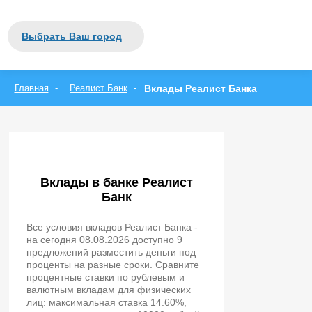
Закрыть
Москва
Выбрать Ваш город
Санкт-Петербург
вся Россия
А
Б
В
Г
Д
Е
Ж
З
И
Й
К
Л
М
Н
О
П
Р
С
Т
У
Ф
Х
Ц
Ч
Ш
Щ
Э
Ю
Я
Главная
Реалист Банк
Вклады Реалист Банка
Вклады в банке Реалист
Банк
Все условия вкладов Реалист Банка -
на сегодня 08.08.2026 доступно 9
предложений разместить деньги под
проценты на разные сроки. Сравните
процентные ставки по рублевым и
валютным вкладам для физических
лиц: максимальная ставка 14.60%,