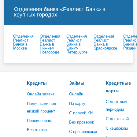
Отделения банка «Реалист Банк» в
крупных городах
Отделения
Отделения
Отделения
Отделения
Отдел
Реалист
Реалист
Реалист
Реалист
Реалис
Банка в
Банка в
Банка в
Банка в
Банка 
Москве
Нижнем
Санкт-
Красноярске
Рязани
Новгороде
Петербурге
Кредиты
Займы
Кредитные
карты
Онлайн заявка
Онлайн
С льготным
Наличными под
На карту
периодом
низкий процент
С плохой КИ
С доставкой
Пенсионерам
Без проверок
С кэшбэком
Без отказа
С просрочками