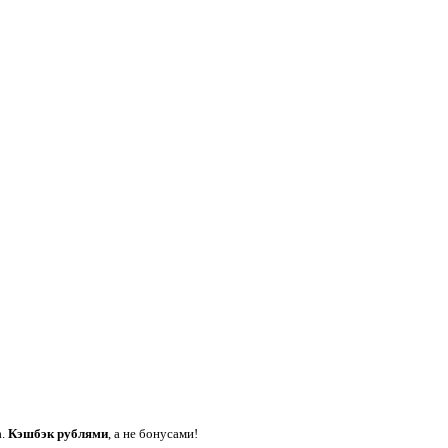
а.
Кэшбэк рублями
, а не бонусами!