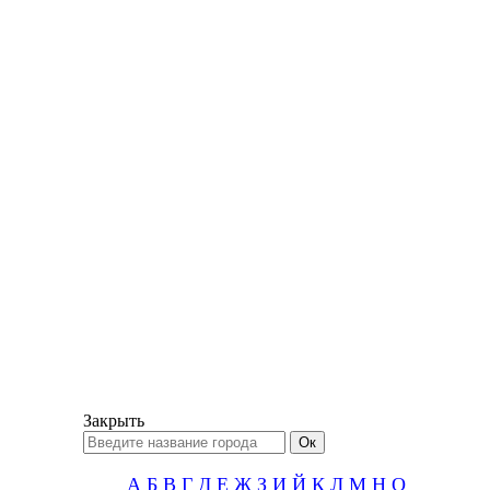
Закрыть
А
Б
В
Г
Д
Е
Ж
З
И
Й
К
Л
М
Н
О