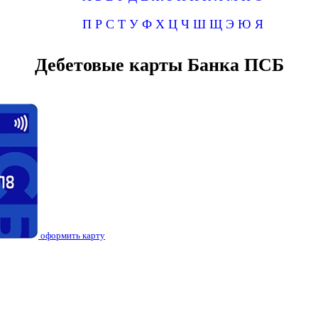
П
Р
С
Т
У
Ф
Х
Ц
Ч
Ш
Щ
Э
Ю
Я
Дебетовые карты Банка ПСБ
оформить карту