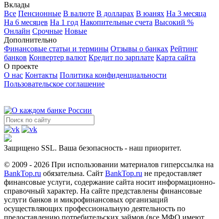
Вклады
Все
Пенсионные
В валюте
В долларах
В юанях
На 3 месяца
На 6 месяцев
На 1 год
Накопительные счета
Высокий %
Онлайн
Срочные
Новые
Дополнительно
Финансовые статьи и термины
Отзывы о банках
Рейтинг
банков
Конвертер валют
Кредит по зарплате
Карта сайта
О проекте
О нас
Контакты
Политика конфиденциальности
Пользовательское соглашение
Защищено SSL. Ваша безопасность - наш приоритет.
© 2009 - 2026 При использовании материалов гиперссылка на
BankTop.ru
обязательна. Сайт
BankTop.ru
не предоставляет
финансовые услуги, содержание сайта носит информационно-
справочный характер. На сайте представлены финансовые
услуги банков и микрофинансовых организаций
осуществляющих профессиональную деятельность по
предоставлению потребительских займов (все МФО имеют