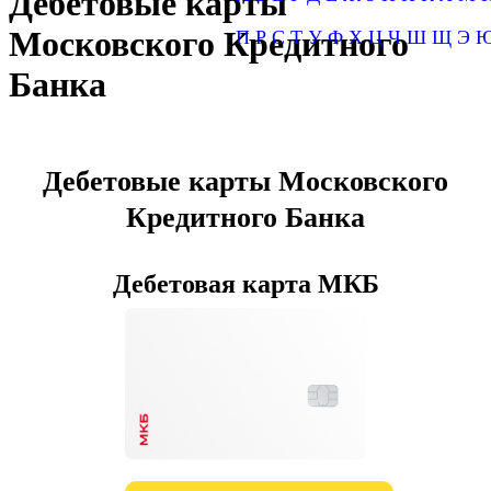
Дебетовые карты
Московского Кредитного
П
Р
С
Т
У
Ф
Х
Ц
Ч
Ш
Щ
Э
Банка
Дебетовые карты Московского
Кредитного Банка
Дебетовая карта МКБ