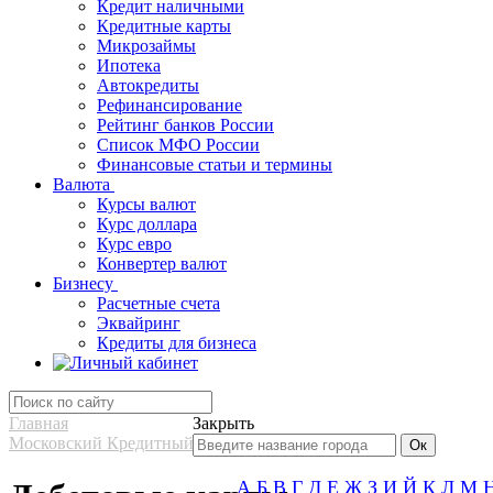
Кредит наличными
Кредитные карты
Микрозаймы
Ипотека
Автокредиты
Рефинансирование
Рейтинг банков России
Список МФО России
Финансовые статьи и термины
Валюта
Курсы валют
Курс доллара
Курс евро
Конвертер валют
Бизнесу
Расчетные счета
Эквайринг
Кредиты для бизнеса
Главная
Закрыть
Московский Кредитный Банк
А
Б
В
Г
Д
Е
Ж
З
И
Й
К
Л
М