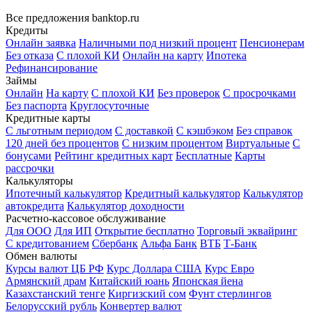
Все предложения banktop.ru
Кредиты
Онлайн заявка
Наличными под низкий процент
Пенсионерам
Без отказа
С плохой КИ
Онлайн на карту
Ипотека
Рефинансирование
Займы
Онлайн
На карту
С плохой КИ
Без проверок
С просрочками
Без паспорта
Круглосуточные
Кредитные карты
С льготным периодом
С доставкой
С кэшбэком
Без справок
120 дней без процентов
С низким процентом
Виртуальные
С
бонусами
Рейтинг кредитных карт
Бесплатные
Карты
рассрочки
Калькуляторы
Ипотечный калькулятор
Кредитный калькулятор
Калькулятор
автокредита
Калькулятор доходности
Расчетно-кассовое обслуживание
Для ООО
Для ИП
Открытие бесплатно
Торговый эквайринг
С кредитованием
Сбербанк
Альфа Банк
ВТБ
Т-Банк
Обмен валюты
Курсы валют ЦБ РФ
Курс Доллара США
Курс Евро
Армянский драм
Китайский юань
Японская йена
Казахстанский тенге
Киргизский сом
Фунт стерлингов
Белорусский рубль
Конвертер валют