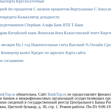
 паспорта
Круглосуточные
дней без процентов
С низким процентом
Виртуальные
С бонуса
токредита
Калькулятор доходности
редитованием
Сбербанк
Альфа Банк
ВТБ
Т-Банк
драм
Китайский юань
Японская йена
Казахстанский тенге
Кирги
 месяцев
На 1 год
Накопительные счета
Высокий %
Онлайн
Сро
Конвертер валют
Кредит по зарплате
Карта сайта
ое соглашение
ankTop.ru
обязательна. Сайт
BankTop.ru
не предоставляет финанс
уги банков и микрофинансовых организаций осуществляющих пр
нии сведений в государственный реестр Центрального Банка Ро
ква, Цветной бульвар, д. 30, стр. 1. Режим работы: Пн-Пт 9:00-1