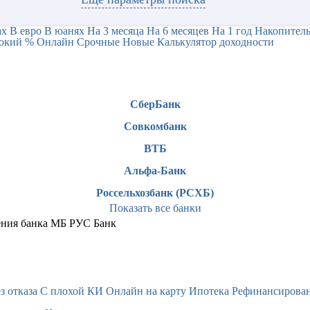
ах
В евро
В юанях
На 3 месяца
На 6 месяцев
На 1 год
Накопитель
окий %
Онлайн
Срочные
Новые
Калькулятор доходности
СберБанк
Совкомбанк
ВТБ
Альфа-Банк
Россельхозбанк (РСХБ)
Показать все банки
ления банка МБ РУС Банк
з отказа
С плохой КИ
Онлайн на карту
Ипотека
Рефинансирова