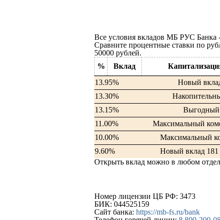
Все условия вкладов МБ РУС Банка -
Сравните процентные ставки по руб
50000 рублей.
%
Вклад
Капитализаци
13.95%
Новый вкла
13.30%
Накопительн
13.15%
Выгодный
11.00%
Максимальный ко
10.00%
Максимальный к
9.60%
Новый вклад 181
Открыть вклад можно в любом отде
Номер лицензии ЦБ РФ:
3473
БИК:
044525159
Сайт банка:
https://mb-fs.ru/bank
Телефон горячей линии:
8 800-200-08