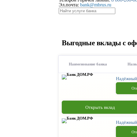
Эл.почта:
bank@mbrus.ru
Выгодные вклады с оф
Наименование банка
Назв
Надёжный
От
Открыть вклад
Надёжный
От