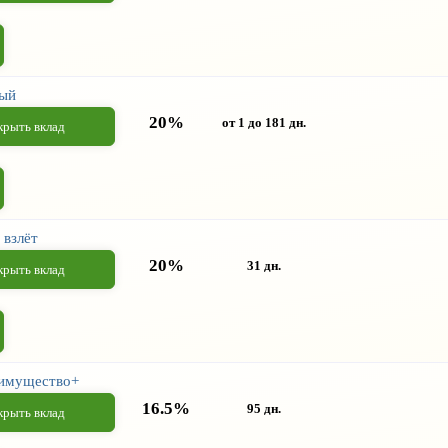
ый
20%
от 1 до 181 дн.
крыть вклад
взлёт
20%
31 дн.
крыть вклад
имущество+
16.5%
95 дн.
крыть вклад