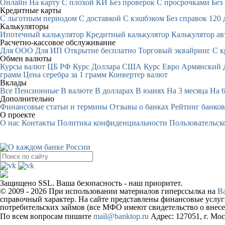
Онлайн
На карту
С плохой КИ
Без проверок
С просрочками
Без
Кредитные карты
С льготным периодом
С доставкой
С кэшбэком
Без справок
120 
Калькуляторы
Ипотечный калькулятор
Кредитный калькулятор
Калькулятор ав
Расчетно-кассовое обслуживание
Для ООО
Для ИП
Открытие бесплатно
Торговый эквайринг
С к
Обмен валюты
Курсы валют ЦБ РФ
Курс Доллара США
Курс Евро
Армянский 
грамм
Цена серебра за 1 грамм
Конвертер валют
Вклады
Все
Пенсионные
В валюте
В долларах
В юанях
На 3 месяца
На 6
Дополнительно
Финансовые статьи и термины
Отзывы о банках
Рейтинг банков
О проекте
О нас
Контакты
Политика конфиденциальности
Пользовательск
Защищено SSL. Ваша безопасность - наш приоритет.
© 2009 - 2026 При использовании материалов гиперссылка на
B
справочный характер. На сайте представлены финансовые усл
потребительских займов (все МФО имеют свидетельство о внесе
По всем вопросам пишите
mail@banktop.ru
Адрес: 127051, г. Мос