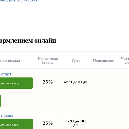
Пример:
кредиты
,
вклады
.
ормлением онлайн
Процентная
Час
ание вклада
Срок
Пополнения
ставка
сн
 старт
25%
от 31 до 61 дн.
крыть вклад
 прайм
от 91 до 181
25%
крыть вклад
дн.