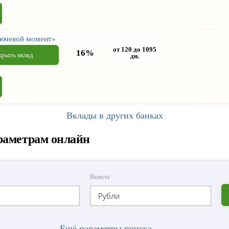
лючевой момент»
от 120 до 1095
16%
крыть вклад
дн.
Вклады в других банках
араметрам онлайн
Валюта
Рубли
Ещё параметры поиска