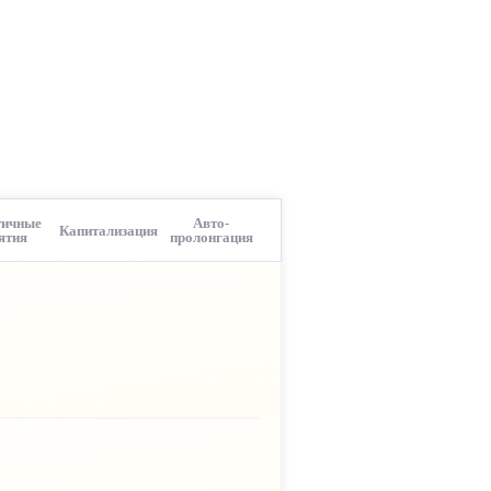
тичные
Авто-
Капитализация
ятия
пролонгация