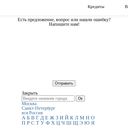
Кредиты
В
Есть предложение, вопрос или нашли ошибку?
Напишите нам!
Закрыть
Москва
Санкт-Петербург
вся Россия
А
Б
В
Г
Д
Е
Ж
З
И
Й
К
Л
М
Н
О
П
Р
С
Т
У
Ф
Х
Ц
Ч
Ш
Щ
Э
Ю
Я