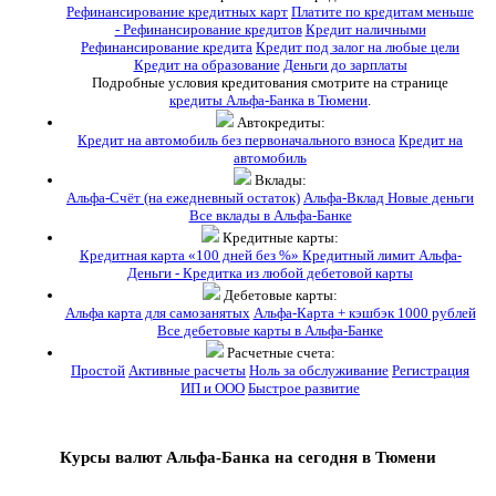
Рефинансирование кредитных карт
Платите по кредитам меньше
- Рефинансирование кредитов
Кредит наличными
Рефинансирование кредита
Кредит под залог на любые цели
Кредит на образование
Деньги до зарплаты
Подробные условия кредитования смотрите на странице
кредиты Альфа-Банка в Тюмени
.
Автокредиты:
Кредит на автомобиль без первоначального взноса
Кредит на
автомобиль
Вклады:
Альфа-Счёт (на ежедневный остаток)
Альфа-Вклад Новые деньги
Все вклады в Альфа-Банке
Кредитные карты:
Кредитная карта «100 дней без %»
Кредитный лимит Альфа-
Деньги - Кредитка из любой дебетовой карты
Дебетовые карты:
Альфа карта для самозанятых
Альфа‑Карта + кэшбэк 1000 рублей
Все дебетовые карты в Альфа-Банке
Расчетные счета:
Простой
Активные расчеты
Ноль за обслуживание
Регистрация
ИП и ООО
Быстрое развитие
Курсы валют Альфа-Банка на сегодня в Тюмени