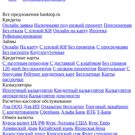
Все предложения banktop.ru
Кредиты
Онлайн заявка
Наличными под низкий процент
Пенсионерам
Без отказа
С плохой КИ
Онлайн на карту
Ипотека
Рефинансирование
Займы
Онлайн
На карту
С плохой КИ
Без проверок
С просрочками
Без паспорта
Круглосуточные
Кредитные карты
С льготным периодом
С доставкой
С кэшбэком
Без справок
120 дней без процентов
С низким процентом
Виртуальные
С
бонусами
Рейтинг кредитных карт
Бесплатные
Карты
рассрочки
Калькуляторы
Ипотечный калькулятор
Кредитный калькулятор
Калькулятор
автокредита
Калькулятор доходности
Расчетно-кассовое обслуживание
Для ООО
Для ИП
Открытие бесплатно
Торговый эквайринг
С кредитованием
Сбербанк
Альфа Банк
ВТБ
Т-Банк
Обмен валюты
Курсы валют ЦБ РФ
Курс Доллара США
Курс Евро
Армянский драм
Китайский юань
Японская йена
Казахстанский тенге
Киргизский сом
Фунт стерлингов