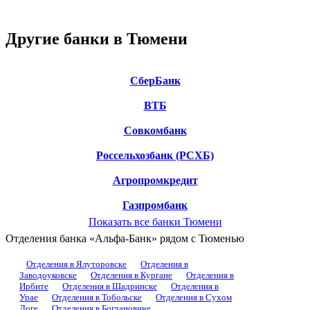
Другие банки в Тюмени
СберБанк
ВТБ
Совкомбанк
Россельхозбанк (РСХБ)
Агропромкредит
Газпромбанк
Показать все банки Тюмени
Отделения банка «Альфа-Банк» рядом с Тюменью
Отделения в Ялуторовске
Отделения в
Заводоуковске
Отделения в Кургане
Отделения в
Ирбите
Отделения в Шадринске
Отделения в
Урае
Отделения в Тобольске
Отделения в Сухом
Логе
Отделения в Богдановиче