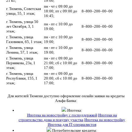
21 к1;
19:00;
пн - чт с 09:00 до
г. Тюмень, Советская
18:00; пт с 09:00 до
8‒800‒200‒00‒00
улица, 55, 1 этаж;
16:45;
г. Тюмень, улица 50
пн - пт с 10:00 до
лет Октября, 3, 1
8‒800‒200‒00‒00
19:00;
этаж;
г. Тюмень, улица
пн - пт с 10:00 до
8‒800‒200‒00‒00
Газовиков, 65, 1 этаж;
19:00;
г. Тюмень, улица
пн - пт с 10:00 до
8‒800‒200‒00‒00
Ленина, 57, 1 этаж;
19:00;
г. Тюмень, улица
пн - пт с 09:00 до
Пермякова, 23а, 1
21:00; сб с 10:00 до
8‒800‒200‒00‒00
этаж;
17:00;
г. Тюмень, улица
пн - пт с 09:00 до
Республики, 155, 1
20:00; сб с 10:00 до
8‒800‒200‒00‒00
этаж;
17:00;
Для жителей Тюмени доступно оформление онлайн заявки на кредиты
Альфа-Банка:
Ипотека:
Ипотека на новостройку с господдержкой
Ипотеки на
строительство дома и покупку участка
Ипотека на новостройку
Ипотека для IT‑специалистов
Потребительские кредиты: