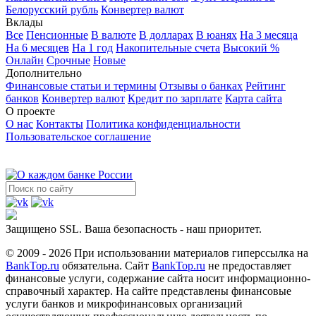
Белорусский рубль
Конвертер валют
Вклады
Все
Пенсионные
В валюте
В долларах
В юанях
На 3 месяца
На 6 месяцев
На 1 год
Накопительные счета
Высокий %
Онлайн
Срочные
Новые
Дополнительно
Финансовые статьи и термины
Отзывы о банках
Рейтинг
банков
Конвертер валют
Кредит по зарплате
Карта сайта
О проекте
О нас
Контакты
Политика конфиденциальности
Пользовательское соглашение
Защищено SSL. Ваша безопасность - наш приоритет.
© 2009 - 2026 При использовании материалов гиперссылка на
BankTop.ru
обязательна. Сайт
BankTop.ru
не предоставляет
финансовые услуги, содержание сайта носит информационно-
справочный характер. На сайте представлены финансовые
услуги банков и микрофинансовых организаций