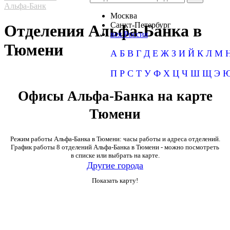
Альфа-Банк
Москва
Санкт-Петербург
Отделения Альфа-Банка в
вся Россия
Тюмени
А
Б
В
Г
Д
Е
Ж
З
И
Й
К
Л
М
П
Р
С
Т
У
Ф
Х
Ц
Ч
Ш
Щ
Э
Офисы Альфа-Банка на карте
Тюмени
Режим работы Альфа-Банка в Тюмени: часы работы и адреса отделений.
График работы 8 отделений Альфа-Банка в Тюмени - можно посмотреть
в списке или выбрать на карте.
Другие города
Показать карту!