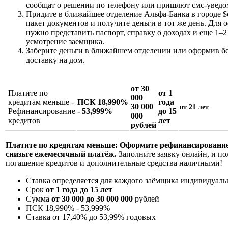
сообщат о решении по телефону или пришлют смс-уведо
Придите в ближайшее отделение Альфа-Банка в городе $c
пакет документов и получите деньги в тот же день. Для
нужно представить паспорт, справку о доходах и еще 1–2
усмотрение заемщика.
Заберите деньги в ближайшем отделении или оформив б
доставку на дом.
от 30
Платите по
от 1
000
кредитам меньше -
ПСК 18,990%
года
30 000
от 21 лет
Рефинансирование
- 53,999%
до 15
000
кредитов
лет
рублей
Платите по кредитам меньше: Оформите рефинансирование
снизьте ежемесячный платёж.
Заполните заявку онлайн, и по
погашение кредитов и дополнительные средства наличными!
Ставка определяется для каждого заёмщика индивидуаль
Срок
от 1 года до 15 лет
Сумма
от 30 000 до 30 000 000
рублей
ПСК
18,990% - 53,999
%
Ставка от
17,40% до 53,99%
годовых