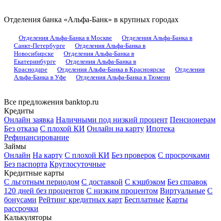
Отделения банка «Альфа-Банк» в крупных городах
Отделения Альфа-Банка в Москве
Отделения Альфа-Банка в
Санкт-Петербурге
Отделения Альфа-Банка в
Новосибирске
Отделения Альфа-Банка в
Екатеринбурге
Отделения Альфа-Банка в
Краснодаре
Отделения Альфа-Банка в Красноярске
Отделения
Альфа-Банка в Уфе
Отделения Альфа-Банка в Тюмени
Все предложения banktop.ru
Кредиты
Онлайн заявка
Наличными под низкий процент
Пенсионерам
Без отказа
С плохой КИ
Онлайн на карту
Ипотека
Рефинансирование
Займы
Онлайн
На карту
С плохой КИ
Без проверок
С просрочками
Без паспорта
Круглосуточные
Кредитные карты
С льготным периодом
С доставкой
С кэшбэком
Без справок
120 дней без процентов
С низким процентом
Виртуальные
С
бонусами
Рейтинг кредитных карт
Бесплатные
Карты
рассрочки
Калькуляторы