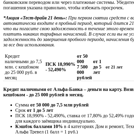
банковским переводом или через платежные системы. Убедитес
погашения указана правильно, чтобы избежать просрочек.
*Акция «Тест-драйв 21 день»:
При первом снятии средств с 
автоматически входите в пробный период, который длится 21 
что вы погасите свою задолженность в течение этого времени
платить никаких тарифных начислений. В случае если вы не у
задолженность до завершения пробного периода, начисления б
за все дни использования.
Кредит
от 50
наличными до 7,5
000
от 1
ПСК 18,990%
млн. с кешбэком
7 500
до 5
от 21 лет
- 52,490%
до 25 000 руб. в
000
лет
месяц
рублей
Кредит наличными от Альфа-Банка – деньги на карту.
Воз
кешбэком - до 25 000 рублей в месяц.
Сумма
от 50 000 до 7,5 млн рублей
Срок
от 1 до 5 лет
ПСК
18,990% - 52,490%
, ставка от 17,80% до 52,49% год
для каждого заёмщика индивидуально.
Кэшбэк баллами 10%
в 4 категориях Дом и ремонт, Тех
Альфа Тревел (1 балл = 1 руб.)