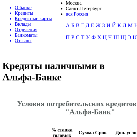
Москва
О банке
Санкт-Петербург
Кредиты
вся Россия
Кредитные карты
Вклады
А
Б
В
Г
Д
Е
Ж
З
И
Й
К
Л
М
Отделения
Банкоматы
П
Р
С
Т
У
Ф
Х
Ц
Ч
Ш
Щ
Э
Отзывы
Кредиты наличными в
Альфа-Банке
Условия потребительских кредитов
"Альфа-Банк"
% ставка
Сумма
Срок
Доп. усл
годовых