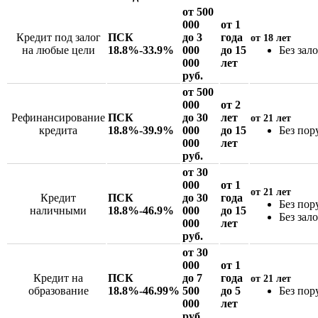
от 500
000
от 1
Кредит под залог
ПСК
до 3
года
от 18 лет
на любые цели
18.8%-33.9%
000
до 15
Без зал
000
лет
руб.
от 500
000
от 2
Рефинансирование
ПСК
до 30
лет
от 21 лет
кредита
18.8%-39.9%
000
до 15
Без пор
000
лет
руб.
от 30
000
от 1
от 21 лет
Кредит
ПСК
до 30
года
Без пор
наличными
18.8%-46.9%
000
до 15
Без зал
000
лет
руб.
от 30
000
от 1
Кредит на
ПСК
до 7
года
от 21 лет
образование
18.8%-46.99%
500
до 5
Без пор
000
лет
руб.