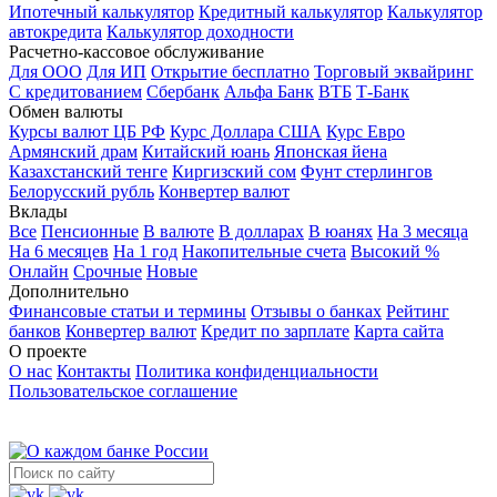
Ипотечный калькулятор
Кредитный калькулятор
Калькулятор
автокредита
Калькулятор доходности
Расчетно-кассовое обслуживание
Для ООО
Для ИП
Открытие бесплатно
Торговый эквайринг
С кредитованием
Сбербанк
Альфа Банк
ВТБ
Т-Банк
Обмен валюты
Курсы валют ЦБ РФ
Курс Доллара США
Курс Евро
Армянский драм
Китайский юань
Японская йена
Казахстанский тенге
Киргизский сом
Фунт стерлингов
Белорусский рубль
Конвертер валют
Вклады
Все
Пенсионные
В валюте
В долларах
В юанях
На 3 месяца
На 6 месяцев
На 1 год
Накопительные счета
Высокий %
Онлайн
Срочные
Новые
Дополнительно
Финансовые статьи и термины
Отзывы о банках
Рейтинг
банков
Конвертер валют
Кредит по зарплате
Карта сайта
О проекте
О нас
Контакты
Политика конфиденциальности
Пользовательское соглашение