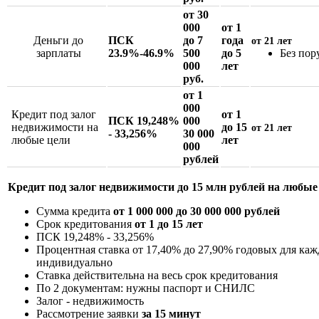
от 30
000
от 1
Деньги до
ПСК
до 7
года
от 21 лет
зарплаты
23.9%-46.9%
500
до 5
Без пор
000
лет
руб.
от 1
000
Кредит под залог
от 1
ПСК 19,248%
000
недвижимости на
до 15
от 21 лет
- 33,256%
30 000
любые цели
лет
000
рублей
Кредит под залог недвижимости до 15 млн рублей на любые
Сумма кредита
от 1 000 000 до 30 000 000 рублей
Срок кредитования
от 1 до 15 лет
ПСК 19,248% - 33,256%
Процентная ставка от 17,40% до
27,90
% годовых для каж
индивидуально
Ставка действительна на весь срок кредитования
По 2 документам: нужны паспорт и СНИЛС
Залог - недвижимость
Рассмотрение заявки
за 15 минут